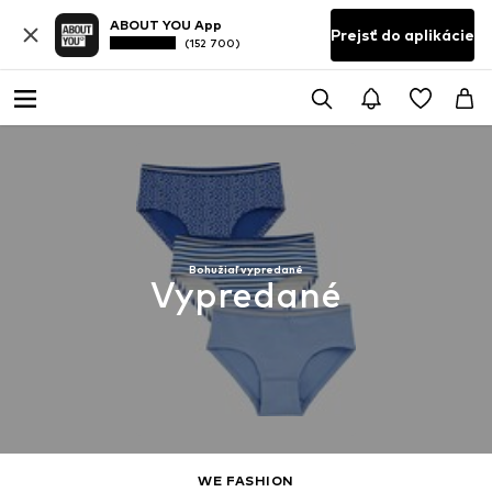
ABOUT YOU App
Prejsť do aplikácie
(152 700)
Bohužiaľ vypredané
Vypredané
WE FASHION