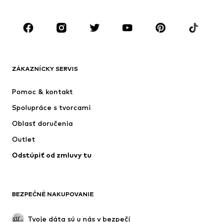
Deti (veľkosť 92-140)
Tínedžeri (veľkosť 140-176)
ZNAČKY
Next
ADIDAS SPORTSWEAR
Nike Sportswear
ADIDAS ORIGINALS
ZÁKAZNÍCKY SERVIS
NAME IT
SUPERFIT
Pomoc & kontakt
ADIDAS PERFORMANCE
Jordan
Spolupráce s tvorcami
Oblasť doručenia
Outlet
Odstúpiť od zmluvy tu
BEZPEČNÉ NAKUPOVANIE
Tvoje dáta sú u nás v bezpečí