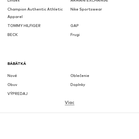
Lindex
ARMANI EXCHANGE
Champion Authentic Athletic
Nike Sportswear
Apparel
TOMMY HILFIGER
GAP
BECK
Frugi
BÁBÄTKÁ
Nové
Oblečenie
Obuv
Doplnky
VÝPREDAJ
Viac
DIEVČATÁ
Deti (veľkosť 92-140)
Tínedžeri (veľkosť 140-176)
CHLAPCI