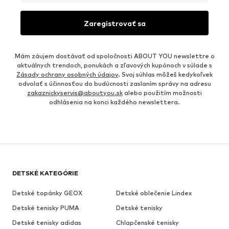
Zaregistrovať sa
Mám záujem dostávať od spoločnosti ABOUT YOU newslettre o
aktuálnych trendoch, ponukách a zľavových kupónoch v súlade s
Zásady ochrany osobných údajov
. Svoj súhlas môžeš kedykoľvek
odvolať s účinnosťou do budúcnosti zaslaním správy na adresu
zakaznickyservis@aboutyou.sk
alebo použitím možnosti
odhlásenia na konci každého newslettera.
DETSKÉ KATEGÓRIE
Detské topánky GEOX
Detské oblečenie Lindex
Detské tenisky PUMA
Detské tenisky
Detské tenisky adidas
Chlapčenské tenisky