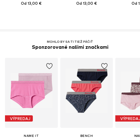
Od 13,00 €
Od 13,00 €
Od 1
MOHLO BY SA TI TIEŽ PÁČIŤ
Sponzorované našimi značkami
VÝPREDAJ
VÝPREDA
NAME IT
BENCH
NA