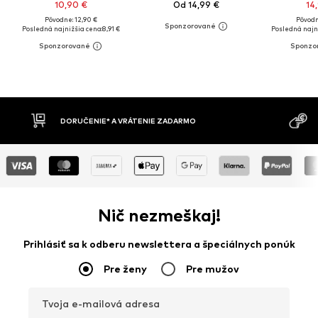
10,90 €
Od 14,99 €
14
Pôvodne: 12,90 €
Pôvodn
Posledná najnižšia cena:
8,91 €
Posledná najni
DORUČENIE* A VRÁTENIE ZADARMO
Nič nezmeškaj!
Prihlásiť sa k odberu newslettera a špeciálnych ponúk
Pre ženy
Pre mužov
Tvoja e-mailová adresa