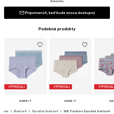
Nohavičky
Pripomenúť, keď bude znova dostupný
Podobné produkty
VÝPREDAJ
VÝPREDAJ
VÝPREDA
NAME IT
NAME IT
NA
9,90 €
12,90 €
12
čenie
Bielizeň
Spodná bielizeň
WE Fashion Spodná bielizeň
Pôvodne: 12,90 €
Pôvodne: 16,90 €
Pôvodn