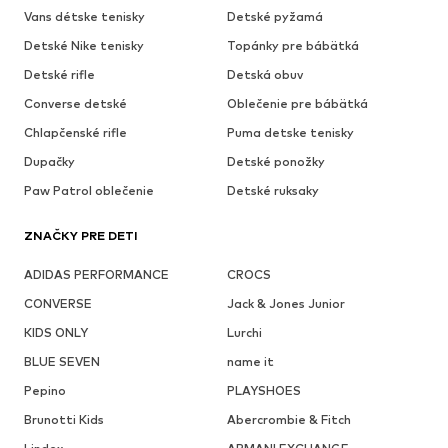
Vans détske tenisky
Detské pyžamá
Detské Nike tenisky
Topánky pre bábätká
Detské rifle
Detská obuv
Converse detské
Oblečenie pre bábätká
Chlapčenské rifle
Puma detske tenisky
Dupačky
Detské ponožky
Paw Patrol oblečenie
Detské ruksaky
ZNAČKY PRE DETI
ADIDAS PERFORMANCE
CROCS
CONVERSE
Jack & Jones Junior
KIDS ONLY
Lurchi
BLUE SEVEN
name it
Pepino
PLAYSHOES
Brunotti Kids
Abercrombie & Fitch