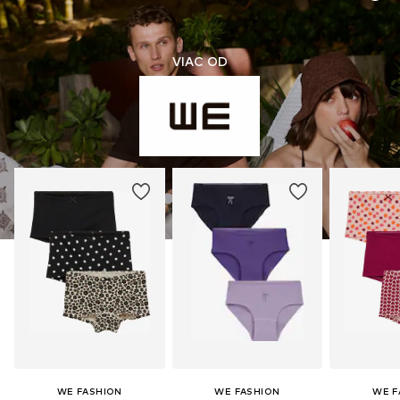
VIAC OD
WE FASHION
WE FASHION
WE F