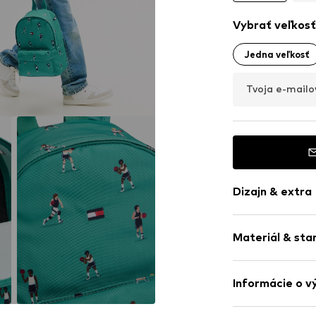
Vybrať veľkosť
Jedna veľkosť
Tvoja e-mailo
Dizajn & extra
Zips dokola
Materiál & sta
Priestranný h
Vrecko na zip
Nastaviteľný
Informácie o v
Vzor potlačen
Podšívka: Textil
Výšivka znaku
PVH Europe B.V.