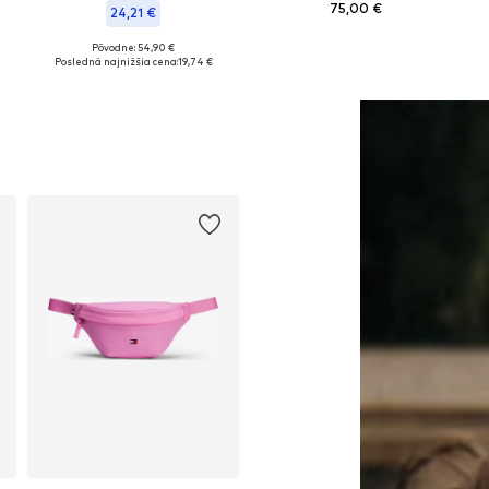
75,00 €
24,21 €
+
3
Dostupné veľkosti: One Size
Pôvodne: 54,90 €
Dostupné veľkosti: One Size
Posledná najnižšia cena:
19,74 €
Pridať do košíka
Pridať do košíka