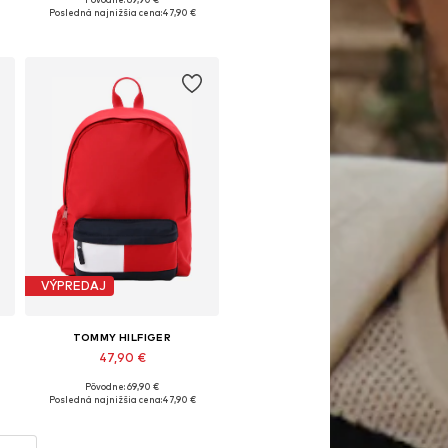
Dostupné veľkosti: One Size
Posledná najnižšia cena:
47,90 €
Pridať do košíka
VÝPREDAJ
TOMMY HILFIGER
47,90 €
Pôvodne: 69,90 €
Dostupné veľkosti: One Size
Posledná najnižšia cena:
47,90 €
Pridať do košíka