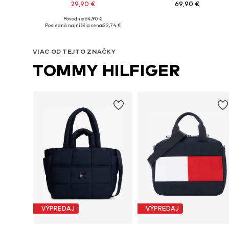
29,90 €
69,90 €
Pôvodne: 64,90 €
Dostupné veľkosti: One Size
Dostupné veľkosti: One Size
Posledná najnižšia cena:
22,74 €
Pridať do košíka
Pridať do košíka
VIAC OD TEJTO ZNAČKY
TOMMY HILFIGER
VÝPREDAJ
VÝPREDAJ