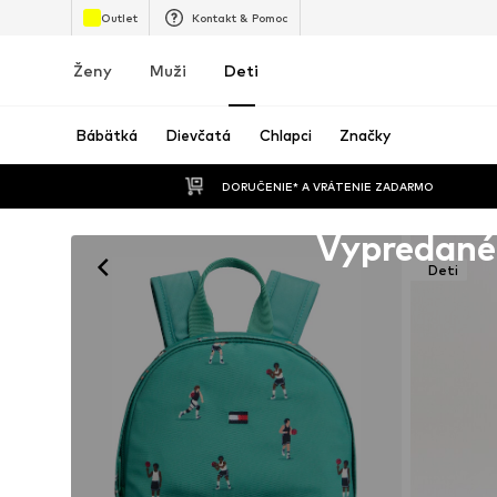
Outlet
Kontakt & Pomoc
Ženy
Muži
Deti
Bábätká
Dievčatá
Chlapci
Značky
 DORUČENIE* A VRÁTENIE ZADARMO
Bohužiaľ vypredané
Vypredané
Deti