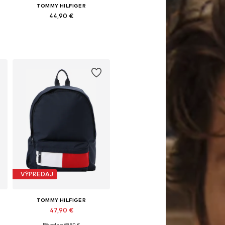
TOMMY HILFIGER
44,90 €
Dostupné veľkosti: One Size
Pridať do košíka
VÝPREDAJ
TOMMY HILFIGER
47,90 €
Pôvodne: 69,90 €