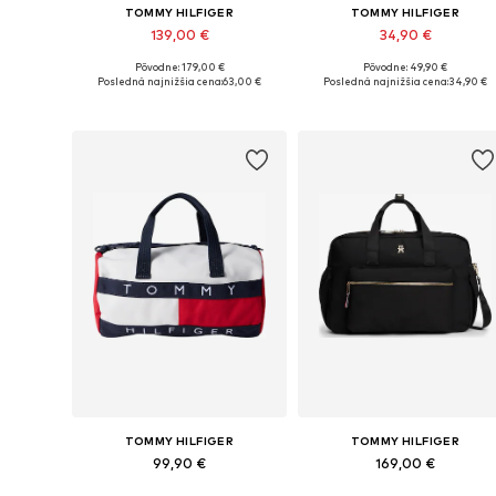
TOMMY HILFIGER
TOMMY HILFIGER
139,00 €
34,90 €
Pôvodne: 179,00 €
Pôvodne: 49,90 €
Dostupné veľkosti: One Size
Dostupné veľkosti: One Size
Posledná najnižšia cena:
63,00 €
Posledná najnižšia cena:
34,90 €
Pridať do košíka
Pridať do košíka
TOMMY HILFIGER
TOMMY HILFIGER
99,90 €
169,00 €