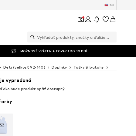
SK
1
MOŽNOSŤ VRÁTENIA TOVARU DO 30 DNÍ
Deti (veľkosť 92-140)
Doplnky
Tašky & batohy
TOMMY HILF
 je vypredaná
ď ako bude produkt opäť dostupný.
 farby