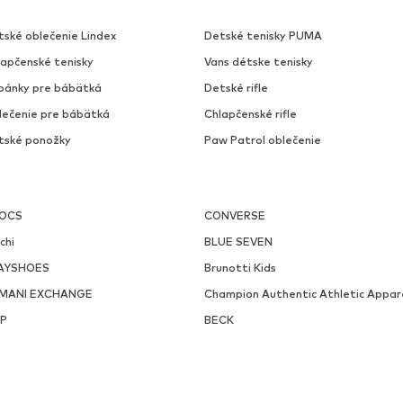
tské oblečenie Lindex
Detské tenisky PUMA
lapčenské tenisky
Vans détske tenisky
pánky pre bábätká
Detské rifle
lečenie pre bábätká
Chlapčenské rifle
tské ponožky
Paw Patrol oblečenie
OCS
CONVERSE
chi
BLUE SEVEN
AYSHOES
Brunotti Kids
MANI EXCHANGE
Champion Authentic Athletic Appar
P
BECK