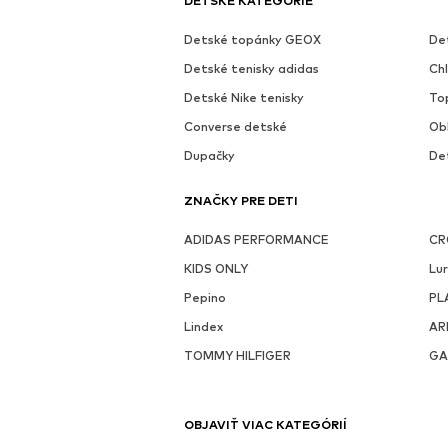
DETSKÉ KATEGÓRIE
Detské topánky GEOX
De
Detské tenisky adidas
Ch
Detské Nike tenisky
To
Converse detské
Ob
Dupačky
De
ZNAČKY PRE DETI
ADIDAS PERFORMANCE
CR
KIDS ONLY
Lur
Pepino
PL
Lindex
AR
TOMMY HILFIGER
GA
OBJAVIŤ VIAC KATEGÓRIÍ