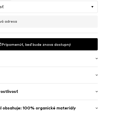
sť
vá adresa
Pripomenúť, keď bude znova dostupný
ih
 Dlhý rukáv
rostlivosť
rdný fit
 lem
e
Bavlna
l obsahuje: 100% organické materiály
 Bangladéš