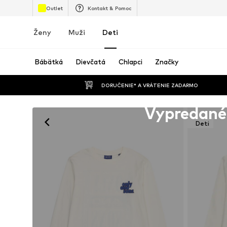
Outlet
Kontakt & Pomoc
Ženy
Muži
Deti
Bábätká
Dievčatá
Chlapci
Značky
 DORUČENIE* A VRÁTENIE ZADARMO
Bohužiaľ vypredané
Vypredané
Deti