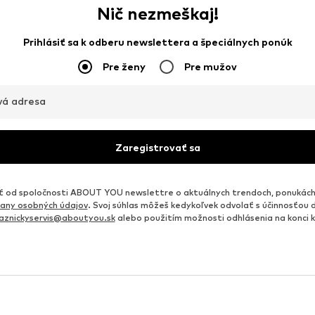
Nič nezmeškaj!
Prihlásiť sa k odberu newslettera a špeciálnych ponúk
Pre ženy
Pre mužov
vá adresa
Zaregistrovať sa
od spoločnosti ABOUT YOU newslettre o aktuálnych trendoch, ponukách
any osobných údajov
. Svoj súhlas môžeš kedykoľvek odvolať s účinnosťou 
aznickyservis@aboutyou.sk
alebo použitím možnosti odhlásenia na konci