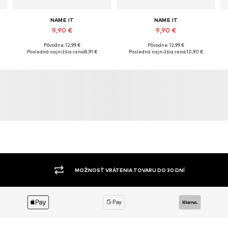
NAME IT
NAME IT
9,90 €
9,90 €
+
4
Pôvodne: 12,99 €
Pôvodne: 12,99 €
h
Dostupné v mnohých veľkostiach
Dostupné v mnohých veľkostiach
Posledná najnižšia cena:
8,91 €
Posledná najnižšia cena:
10,90 €
Pridať do košíka
Pridať do košíka
MOŽNOSŤ VRÁTENIA TOVARU DO 30 DNÍ