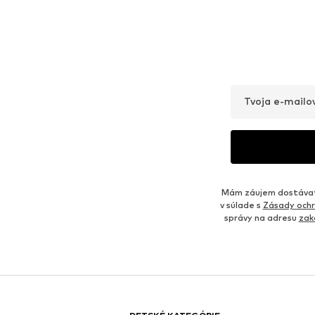
Tvoja e-mailo
Mám záujem dostávať 
v súlade s
Zásady ochr
správy na adresu
zak