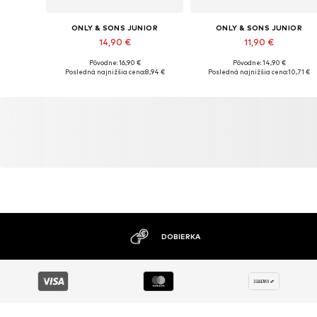
ONLY & SONS JUNIOR
ONLY & SONS JUNIOR
14,90 €
11,90 €
+
5
Pôvodne: 16,90 €
Pôvodne: 14,90 €
Dostupné v mnohých veľkostiach
Dostupné v mnohých veľkostiac
Posledná najnižšia cena:
8,94 €
Posledná najnižšia cena:
10,71 €
Pridať do košíka
Pridať do košíka
DOBIERKA