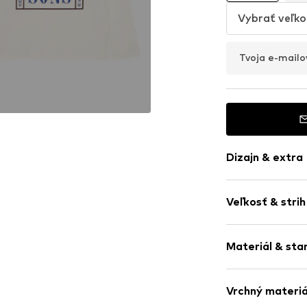
Vybrať veľko
Tvoja e-mailo
Dizajn & extra
Potlač loga
Veľkosť & strih
Džersej
Okrúhly výstr
Dĺžka rukávu:
Zošívaný lem
Materiál & sta
Strih: Štanda
Rovný spodný
Švy tón v tón
Materiál: 100% 
Vrchný materiá
Mäkký omak
Krajina pôvodu: