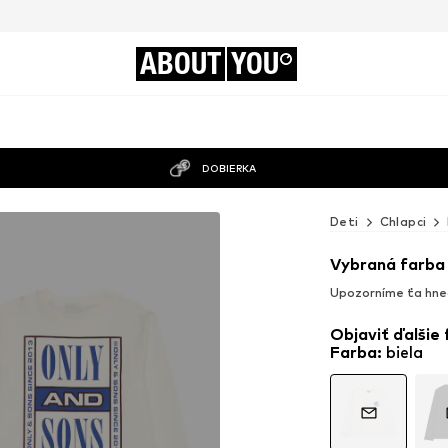
ABOUT
YOU
DOBIERKA
Deti
Chlapci
Vybraná farba
Upozorníme ťa hne
Objaviť ďalšie
Farba
:
biela