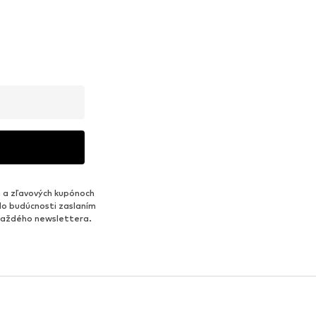
 a zľavových kupónoch
do budúcnosti zaslaním
 každého newslettera.