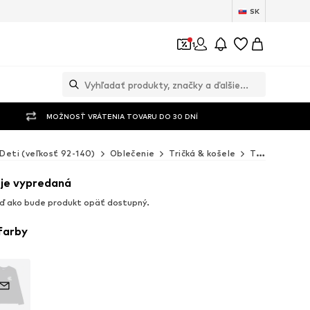
SK
1
MOŽNOSŤ VRÁTENIA TOVARU DO 30 DNÍ
Deti (veľkosť 92-140)
Oblečenie
Tričká & košele
Tričká s dlhým rukávom
 je vypredaná
ď ako bude produkt opäť dostupný.
 farby