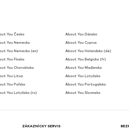
out You Česko
About You Dánsko
out You Nemecko
About You Cyprus
out You Nemecko (en)
About You Holandsko (de)
out You Fínsko
About You Belgicko (fr)
out You Chorvátsko
About You Maďarsko
out You Litva
About You Lotyšsko
out You Poľsko
About You Portugalsko
out You Lotyšsko (ru)
About You Slovinsko
ZÁKAZNÍCKY SERVIS
BEZ