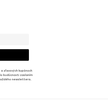
 a zľavových kupónoch
do budúcnosti zaslaním
 každého newslettera.