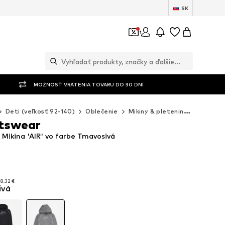
SK
1
MOŽNOSŤ VRÁTENIA TOVARU DO 30 DNÍ
Deti (veľkosť 92-140)
Oblečenie
Mikiny & pleteniny
Mikiny
rtswear
 Mikina 'AIR' vo farbe Tmavosivá
H
H
8,32 €
ivá
8,32 €