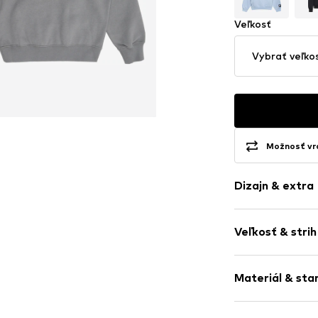
Veľkosť
Vybrať veľko
Možnosť vrá
Dizajn & extra
Potlač loga
Veľkosť & strih
Teplákovina
S kapucňou
Dĺžka rukávu:
Výšivka
Materiál & sta
Dĺžka: Normá
Rovný spodný
Strih: Uvoľnen
Lemovanie