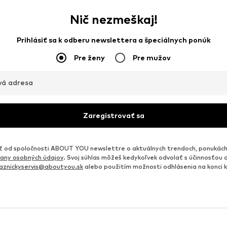
Nič nezmeškaj!
Prihlásiť sa k odberu newslettera a špeciálnych ponúk
Pre ženy
Pre mužov
vá adresa
Zaregistrovať sa
od spoločnosti ABOUT YOU newslettre o aktuálnych trendoch, ponukách
any osobných údajov
. Svoj súhlas môžeš kedykoľvek odvolať s účinnosťou 
aznickyservis@aboutyou.sk
alebo použitím možnosti odhlásenia na konci