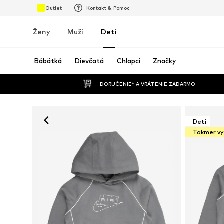
Outlet
Kontakt & Pomoc
Ženy
Muži
Deti
Bábätká
Dievčatá
Chlapci
Značky
 DORUČENIE* A VRÁTENIE ZADARMO
Deti
Takmer v