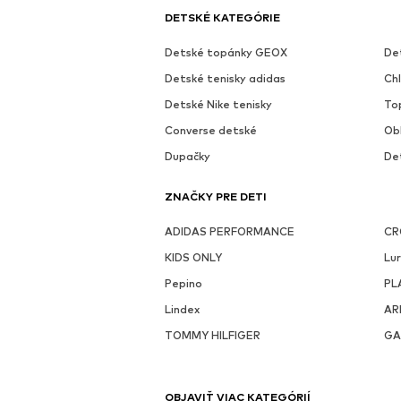
DETSKÉ KATEGÓRIE
Detské topánky GEOX
De
Detské tenisky adidas
Ch
Detské Nike tenisky
To
Converse detské
Ob
Dupačky
De
ZNAČKY PRE DETI
ADIDAS PERFORMANCE
CR
KIDS ONLY
Lur
Pepino
PL
Lindex
AR
TOMMY HILFIGER
GA
OBJAVIŤ VIAC KATEGÓRIÍ