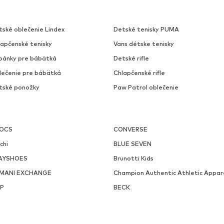
tské oblečenie Lindex
Detské tenisky PUMA
lapčenské tenisky
Vans détske tenisky
pánky pre bábätká
Detské rifle
lečenie pre bábätká
Chlapčenské rifle
tské ponožky
Paw Patrol oblečenie
OCS
CONVERSE
chi
BLUE SEVEN
AYSHOES
Brunotti Kids
MANI EXCHANGE
Champion Authentic Athletic Appar
P
BECK