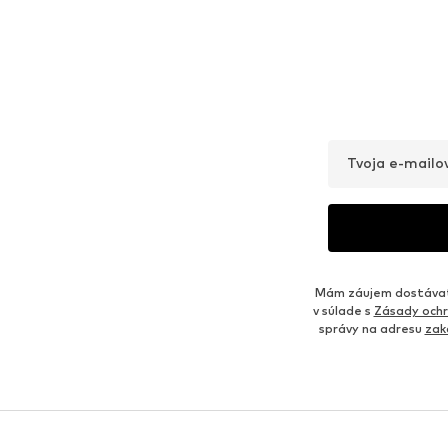
Tvoja e-mailo
Mám záujem dostávať 
v súlade s
Zásady ochr
správy na adresu
zak