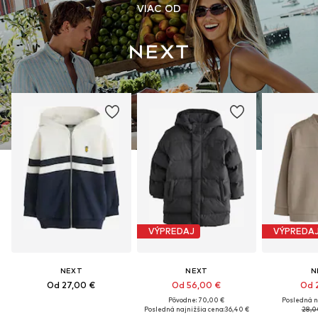
VIAC OD
VÝPREDAJ
VÝPREDA
NEXT
NEXT
N
Od 27,00 €
Od 56,00 €
Od 2
Pôvodne: 70,00 €
Posledná n
Posledná najnižšia cena:
36,40 €
28,0