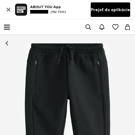
ABOUT YOU App
Prejsť do aplikácie
(152 700)