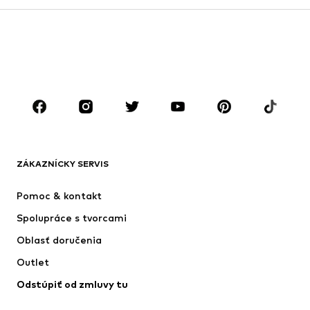
Deti (veľkosť 92-140)
Tínedžeri (veľkosť 140-176)
CHLAPCI
Deti (veľkosť 92-140)
Tínedžeri (veľkosť 140-176)
ZNAČKY
Next
Nike Sportswear
ADIDAS SPORTSWEAR
ADIDAS ORIGINALS
ZÁKAZNÍCKY SERVIS
NAME IT
SUPERFIT
Pomoc & kontakt
ADIDAS PERFORMANCE
Jordan
Spolupráce s tvorcami
Oblasť doručenia
Outlet
Odstúpiť od zmluvy tu