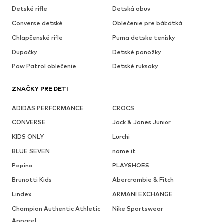
Detské rifle
Detská obuv
Converse detské
Oblečenie pre bábätká
Chlapčenské rifle
Puma detske tenisky
Dupačky
Detské ponožky
Paw Patrol oblečenie
Detské ruksaky
ZNAČKY PRE DETI
ADIDAS PERFORMANCE
CROCS
CONVERSE
Jack & Jones Junior
KIDS ONLY
Lurchi
BLUE SEVEN
name it
Pepino
PLAYSHOES
Brunotti Kids
Abercrombie & Fitch
Lindex
ARMANI EXCHANGE
Champion Authentic Athletic
Nike Sportswear
Apparel