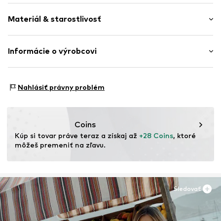
Pás s tunelovým sťahovaním v spodnom leme
Dĺžka: Dlhá / Maxi
Švy tón v tóne
Materiál & starostlivosť
Strih: Štandardný strih
Ľahko podšitá
Číslo položky
NXTlr65001000001
Materiál: 80% Bavlna, 20% Polyester - PES (recyklovaný)
Informácie o výrobcovi
Krajina pôvodu: Bangladéš
Next Germany GmbH
Zielstattstrasse 40
Nahlásiť právny problém
81379 München
DE
https://zendesk.next.co.uk/hc/en-gb
Coins
Kúp si tovar práve teraz a získaj až 
+28 Coins
, ktoré 
môžeš premeniť na zľavu.
Sledovať