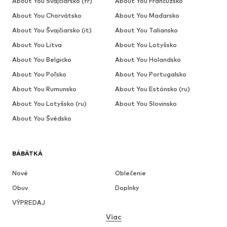
About You Švajčiarsko (fr)
About You Francúzsko
About You Chorvátsko
About You Maďarsko
About You Švajčiarsko (it)
About You Taliansko
About You Litva
About You Lotyšsko
About You Belgicko
About You Holandsko
About You Poľsko
About You Portugalsko
About You Rumunsko
About You Estónsko (ru)
About You Lotyšsko (ru)
About You Slovinsko
About You Švédsko
BÁBÄTKÁ
Nové
Oblečenie
Obuv
Doplnky
VÝPREDAJ
Viac
DIEVČATÁ