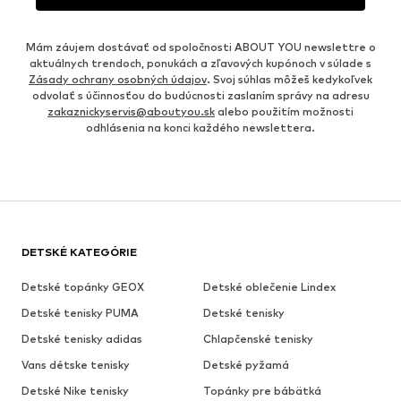
Mám záujem dostávať od spoločnosti ABOUT YOU newslettre o
aktuálnych trendoch, ponukách a zľavových kupónoch v súlade s
Zásady ochrany osobných údajov
. Svoj súhlas môžeš kedykoľvek
odvolať s účinnosťou do budúcnosti zaslaním správy na adresu
zakaznickyservis@aboutyou.sk
alebo použitím možnosti
odhlásenia na konci každého newslettera.
DETSKÉ KATEGÓRIE
Detské topánky GEOX
Detské oblečenie Lindex
Detské tenisky PUMA
Detské tenisky
Detské tenisky adidas
Chlapčenské tenisky
Vans détske tenisky
Detské pyžamá
Detské Nike tenisky
Topánky pre bábätká