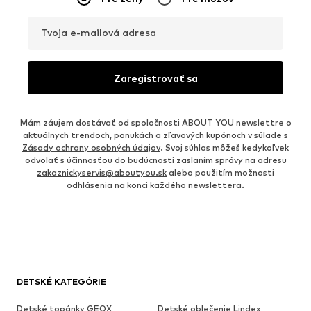
Tvoja e-mailová adresa
Zaregistrovať sa
Mám záujem dostávať od spoločnosti ABOUT YOU newslettre o
aktuálnych trendoch, ponukách a zľavových kupónoch v súlade s
Zásady ochrany osobných údajov
. Svoj súhlas môžeš kedykoľvek
odvolať s účinnosťou do budúcnosti zaslaním správy na adresu
zakaznickyservis@aboutyou.sk
alebo použitím možnosti
odhlásenia na konci každého newslettera.
DETSKÉ KATEGÓRIE
Detské topánky GEOX
Detské oblečenie Lindex