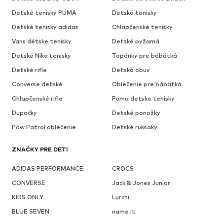
Detské tenisky PUMA
Detské tenisky
Detské tenisky adidas
Chlapčenské tenisky
Vans détske tenisky
Detské pyžamá
Detské Nike tenisky
Topánky pre bábätká
Detské rifle
Detská obuv
Converse detské
Oblečenie pre bábätká
Chlapčenské rifle
Puma detske tenisky
Dupačky
Detské ponožky
Paw Patrol oblečenie
Detské ruksaky
ZNAČKY PRE DETI
ADIDAS PERFORMANCE
CROCS
CONVERSE
Jack & Jones Junior
KIDS ONLY
Lurchi
BLUE SEVEN
name it