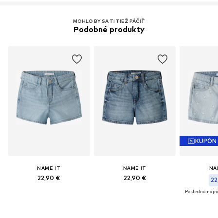
Zistiť viac
MOHLO BY SA TI TIEŽ PÁČIŤ
Podobné produkty
KUPÓN
NAME IT
NAME IT
NA
22,90 €
22,90 €
22
Posledná najni