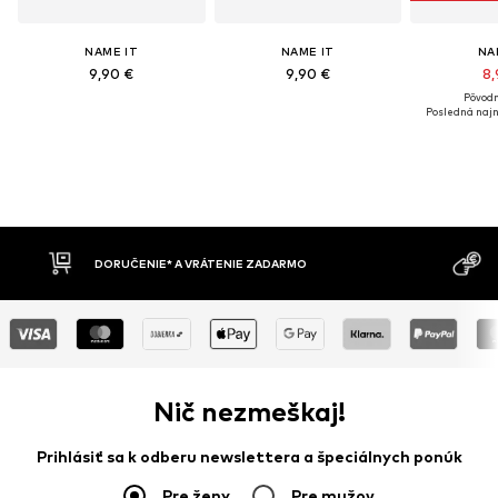
NAME IT
NAME IT
NA
9,90 €
9,90 €
8,
Pôvodn
Posledná najn
IE ZADARMO
DOBIERKA
Nič nezmeškaj!
Prihlásiť sa k odberu newslettera a špeciálnych ponúk
Pre ženy
Pre mužov