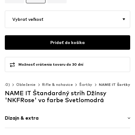
Vybrať veľkosť
Pridať do košíka
Možnosť vrátenia tovaru do 30 dní
2-140)
Oblečenie
Rifle & nohavice
Šortky
NAME IT Šortky
NAME IT Štandardný strih Džínsy
'NKFRose' vo farbe Svetlomodrá
Dizajn & extra
Jednofarebné