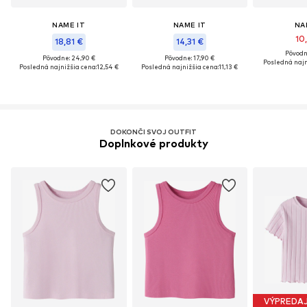
NAME IT
NAME IT
NA
10
18,81 €
14,31 €
Pôvodn
Pôvodne: 24,90 €
Pôvodne: 17,90 €
Posledná najn
Posledná najnižšia cena:
12,54 €
Posledná najnižšia cena:
11,13 €
DOKONČI SVOJ OUTFIT
Doplnkové produkty
VÝPREDA