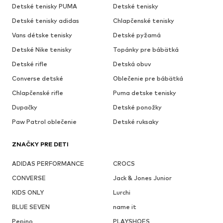
Detské tenisky PUMA
Detské tenisky
Detské tenisky adidas
Chlapčenské tenisky
Vans détske tenisky
Detské pyžamá
Detské Nike tenisky
Topánky pre bábätká
Detské rifle
Detská obuv
Converse detské
Oblečenie pre bábätká
Chlapčenské rifle
Puma detske tenisky
Dupačky
Detské ponožky
Paw Patrol oblečenie
Detské ruksaky
ZNAČKY PRE DETI
ADIDAS PERFORMANCE
CROCS
CONVERSE
Jack & Jones Junior
KIDS ONLY
Lurchi
BLUE SEVEN
name it
Pepino
PLAYSHOES