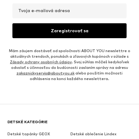
Tvoja e-mailová adresa
Zaregistrovať sa
Mám záujem dostávať od spoločnosti ABOUT YOU newslettre o
aktuálnych trendoch, ponukách a zľavových kupónoch v súlade s
Zásady ochrany osobných údajov
. Svoj súhlas môžeš kedykoľvek
odvolať s účinnosťou do budúcnosti zaslaním správy na adresu
zakaznickyservis@aboutyou.sk
alebo použitím možnosti
odhlásenia na konci každého newslettera.
DETSKÉ KATEGÓRIE
Detské topánky GEOX
Detské oblečenie Lindex