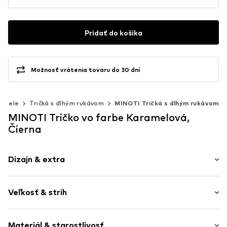
Pridať do košíka
Možnosť vrátenia tovaru do 30 dní
košele
Tričká s dlhým rukávom
MINOTI Tričká s dlhým rukávom
MINOTI Tričko vo farbe Karamelová,
Čierna
Dizajn & extra
Jednofarebné
Veľkosť & strih
Džersej
Polo golier
Dĺžka rukávu: Dlhý rukáv
Rebrované manžety
Materiál & starostlivosť