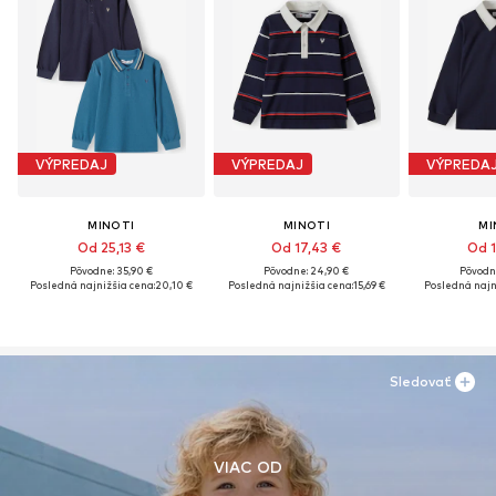
VÝPREDAJ
VÝPREDAJ
VÝPREDA
MINOTI
MINOTI
MI
Od 25,13 €
Od 17,43 €
Od 1
Pôvodne: 35,90 €
Pôvodne: 24,90 €
Pôvodn
Posledná najnižšia cena:
20,10 €
Posledná najnižšia cena:
15,69 €
Posledná najn
Sledovať
VIAC OD