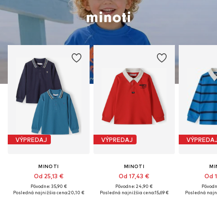
VÝPREDAJ
VÝPREDAJ
VÝPREDA
MINOTI
MINOTI
MI
Od 25,13 €
Od 17,43 €
Od 1
Pôvodne: 35,90 €
Pôvodne: 24,90 €
Pôvodn
Posledná najnižšia cena:
20,10 €
Posledná najnižšia cena:
15,69 €
Posledná najn