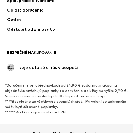
Spolupráce s tvorcami
Oblasť doručenia
Outlet
Odstúpiť od zmluvy tu
BEZPEČNÉ NAKUPOVANIE
Tvoje dáta sú u nás v bezpečí
*Doručenie je pri objednávkach od 24,90 € zadarmo, inak sa na
objednávku vzťahujú poplatky za doručenie a služby vo výške 2,90 €.
Najnižšia cena za posledných 30 dní pred znížením ceny.
****Bezplatne zo všetkých slovenských sietí. Pri volaní zo zahraničia
môžu byť účtované poplatky.
******Všetky ceny sú vrátane DPH.