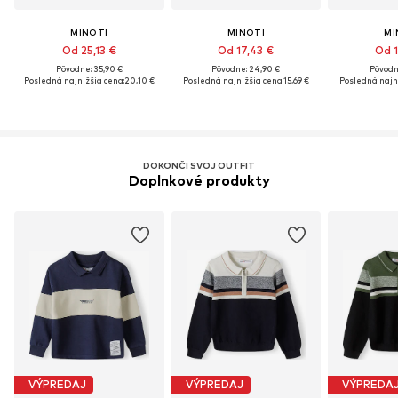
MINOTI
MINOTI
MI
Od 25,13 €
Od 17,43 €
Od 1
Pôvodne: 35,90 €
Pôvodne: 24,90 €
Pôvodn
Posledná najnižšia cena:
20,10 €
Posledná najnižšia cena:
15,69 €
Posledná najn
DOKONČI SVOJ OUTFIT
Doplnkové produkty
VÝPREDAJ
VÝPREDAJ
VÝPREDA