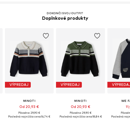
DOKONČI SVOJ OUTFIT
Doplnkové produkty
VÝPREDAJ
VÝPREDAJ
VÝPREDA
MINOTI
MINOTI
WE F
Od 20,93 €
Od 20,93 €
11
Pôvodne: 29,90 €
Pôvodne: 29,90 €
Pôvodn
Posledná najnižšia cena:
16,74 €
Posledná najnižšia cena:
18,84 €
Posledná najn