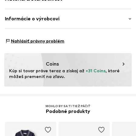
Strih: Štandardný fit
Mäkký omak
Zapínanie na gombík
Materiál: 100% Bavlna
Informácie o výrobcovi
Číslo položky
MTI99um001000006
Rebrované manžety: 96% Bavlna, 4% Elastan
MINOTI SP. z O.O.
Krajina pôvodu: Pakistan
Grochowska 306/308
Nahlásiť právny problém
03-844 Warsaw
PL
partner@minoti.com
Coins
Kúp si tovar práve teraz a získaj až 
+31 Coins
, ktoré 
môžeš premeniť na zľavu.
MOHLO BY SA TI TIEŽ PÁČIŤ
Podobné produkty