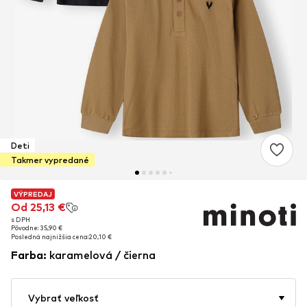
Deti
Takmer vypredané
VÝPREDAJ
VÝPREDAJ
Od 25,13 €
Od 25,13 €
s DPH
s DPH
Pôvodne: 35,90 €
Pôvodne: 35,90 €
Posledná najnižšia cena:
Posledná najnižšia cena:
20,10 €
20,10 €
Farba
:
karamelová / čierna
Vybrať veľkosť