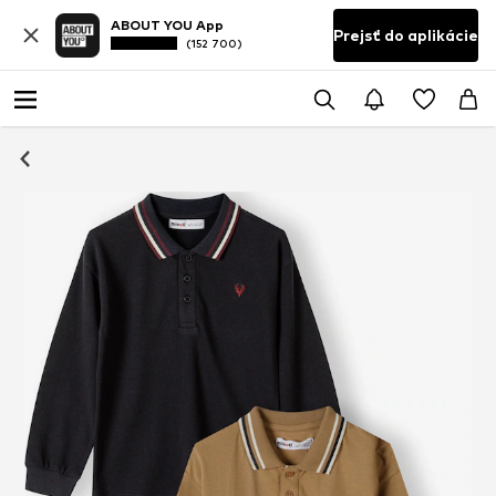
ABOUT YOU App
Prejsť do aplikácie
(152 700)