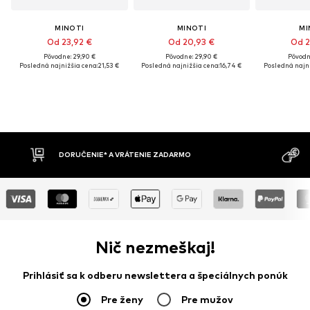
MINOTI
MINOTI
MI
Od 23,92 €
Od 20,93 €
Od 2
Pôvodne: 29,90 €
Pôvodne: 29,90 €
Pôvodn
Posledná najnižšia cena:
21,53 €
Posledná najnižšia cena:
16,74 €
Posledná najni
MOŽNOSŤ VR
DOBIERKA
DNÍ
Nič nezmeškaj!
Prihlásiť sa k odberu newslettera a špeciálnych ponúk
Pre ženy
Pre mužov