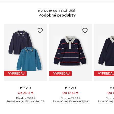
MOHLO BY SA TI TIEŽ PÁČIŤ
Podobné produkty
VÝPREDAJ
VÝPREDAJ
VÝPREDA
MINOTI
MINOTI
MI
Od 25,13 €
Od 17,43 €
Od 1
Pôvodne: 35,90 €
Pôvodne: 24,90 €
Pôvodn
Posledná najnižšia cena:
20,10 €
Posledná najnižšia cena:
15,69 €
Posledná najn