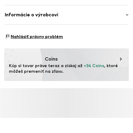
Strih: Skinny
Číslo položky
MTI9f04001000001
Materiál 1: 95% Bavlna, 5% Elastan
Informácie o výrobcovi
Materiál 2: 93% Bavlna, 5% Elastan, 2% Viskóza
MINOTI SP. z O.O.
Krajina pôvodu: Bangladéš
Grochowska 306/308
Nahlásiť právny problém
03-844 Warsaw
PL
partner@minoti.com
Coins
Kúp si tovar práve teraz a získaj až 
+34 Coins
, ktoré 
môžeš premeniť na zľavu.