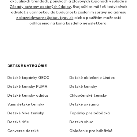
aktuálnych trendoch, ponukách a zľavových kupónoch v súlade s
Zásady ochrany osobných údajov
. Svoj súhlas môžeš kedykoľvek
odvolať s účinnosťou do budúcnosti zaslaním správy na adresu
zakaznickyservis@aboutyou.sk
alebo použitím možnosti
odhlásenia na konci každého newslettera.
DETSKÉ KATEGÓRIE
Detské topánky GEOX
Detské oblečenie Lindex
Detské tenisky PUMA
Detské tenisky
Detské tenisky adidas
Chlapčenské tenisky
Vans détske tenisky
Detské pyžamá
Detské Nike tenisky
Topánky pre bábätká
Detské rifle
Detská obuv
Converse detské
Oblečenie pre bábätká