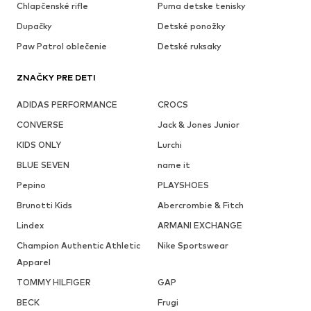
Chlapčenské rifle
Puma detske tenisky
Dupačky
Detské ponožky
Paw Patrol oblečenie
Detské ruksaky
ZNAČKY PRE DETI
ADIDAS PERFORMANCE
CROCS
CONVERSE
Jack & Jones Junior
KIDS ONLY
Lurchi
BLUE SEVEN
name it
Pepino
PLAYSHOES
Brunotti Kids
Abercrombie & Fitch
Lindex
ARMANI EXCHANGE
Champion Authentic Athletic
Nike Sportswear
Apparel
TOMMY HILFIGER
GAP
BECK
Frugi