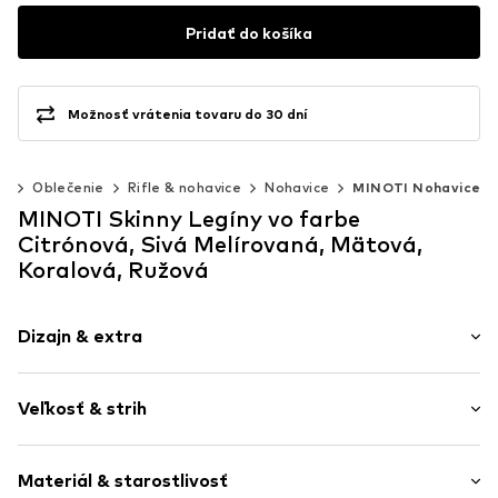
Pridať do košíka
Možnosť vrátenia tovaru do 30 dní
0)
Oblečenie
Rifle & nohavice
Nohavice
MINOTI Nohavice
MINOTI Skinny Legíny vo farbe
Citrónová, Sivá Melírovaná, Mätová,
Koralová, Ružová
Dizajn & extra
Jednofarebné
Veľkosť & strih
Džersej
Elastický pás / lem
Balenie: 5 ks v balení
Mäkký omak
Materiál & starostlivosť
Dĺžka: Dlhá / Maxi