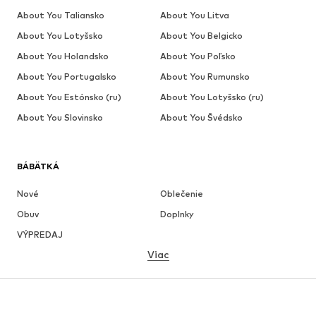
About You Taliansko
About You Litva
About You Lotyšsko
About You Belgicko
About You Holandsko
About You Poľsko
About You Portugalsko
About You Rumunsko
About You Estónsko (ru)
About You Lotyšsko (ru)
About You Slovinsko
About You Švédsko
BÁBÄTKÁ
Nové
Oblečenie
Obuv
Doplnky
VÝPREDAJ
Viac
DIEVČATÁ
Deti (veľkosť 92-140)
Tínedžeri (veľkosť 140-176)