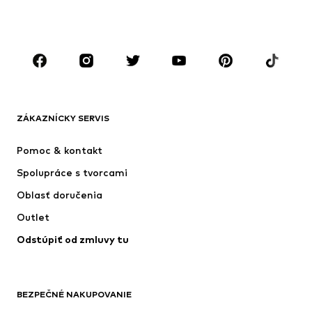
CHLAPCI
Deti (veľkosť 92-140)
Tínedžeri (veľkosť 140-176)
ZNAČKY
Next
ADIDAS SPORTSWEAR
Nike Sportswear
ADIDAS ORIGINALS
ZÁKAZNÍCKY SERVIS
NAME IT
SUPERFIT
Pomoc & kontakt
ADIDAS PERFORMANCE
Jordan
Spolupráce s tvorcami
Oblasť doručenia
Outlet
Odstúpiť od zmluvy tu
BEZPEČNÉ NAKUPOVANIE