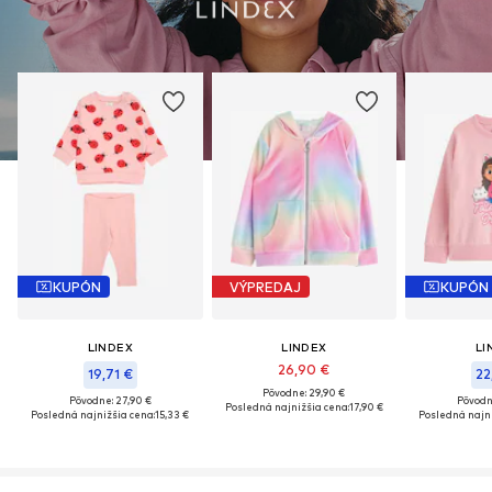
KUPÓN
VÝPREDAJ
KUPÓN
LINDEX
LINDEX
LI
26,90 €
19,71 €
22
Pôvodne: 29,90 €
Pôvodne: 27,90 €
Pôvodn
Posledná najnižšia cena:
17,90 €
Posledná najnižšia cena:
15,33 €
Posledná najni