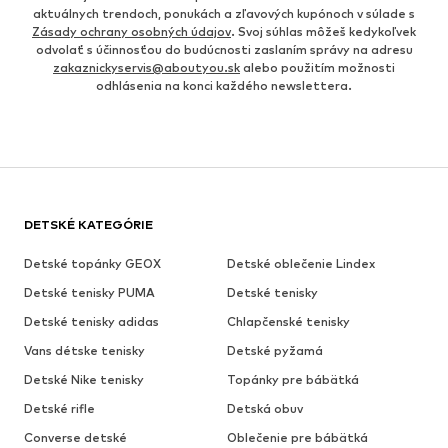
aktuálnych trendoch, ponukách a zľavových kupónoch v súlade s
Zásady ochrany osobných údajov
. Svoj súhlas môžeš kedykoľvek
odvolať s účinnosťou do budúcnosti zaslaním správy na adresu
zakaznickyservis@aboutyou.sk
alebo použitím možnosti
odhlásenia na konci každého newslettera.
DETSKÉ KATEGÓRIE
Detské topánky GEOX
Detské oblečenie Lindex
Detské tenisky PUMA
Detské tenisky
Detské tenisky adidas
Chlapčenské tenisky
Vans détske tenisky
Detské pyžamá
Detské Nike tenisky
Topánky pre bábätká
Detské rifle
Detská obuv
Converse detské
Oblečenie pre bábätká