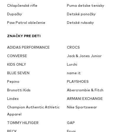
Chlapčenské rifle
Puma detske tenisky
Dupačky
Detské ponožky
Paw Patrol oblečenie
Detské ruksaky
ZNAČKY PRE DETI
ADIDAS PERFORMANCE
CROCS
CONVERSE
Jack & Jones Junior
KIDS ONLY
Lurchi
BLUE SEVEN
name it
Pepino
PLAYSHOES
Brunotti Kids
Abercrombie & Fitch
Lindex
ARMANI EXCHANGE
Champion Authentic Athletic
Nike Sportswear
Apparel
TOMMY HILFIGER
GAP
BECK
Frugi