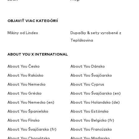
OBJAVIŤ VIAC KATEGÓRIÍ
Mikiny od Lindex
Dupačky & sety vyrobené z
Teplákovina
ABOUT YOU X INTERNATIONAL
About You Česko
About You Dánsko
About You Rakúsko
About You Švajčiarsko
About You Nemecko
About You Cyprus
About You Grécko
About You Švajčiarsko (en)
About You Nemecko (en)
About You Holandsko (de)
About You Španielsko
About You Estónsko
About You Fínsko
About You Belgicko (fr)
About You Švajčiarsko (fr)
About You Francúzsko
About You Chorvátsko
About You Maďarsko