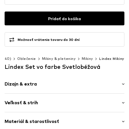
Pridať do košíka
Možnosť vrátenia tovaru do 30 dní
2-140)
Oblečenie
Mikiny & pleteniny
Mikiny
Lindex Mikiny
Lindex Set vo farbe Svetlobéžová
Dizajn & extra
Teplákovina
Veľkosť & strih
Manžetový / pletený golier
Elastický pás / lem
Dĺžka rukávu: Dlhý rukáv
Rebrované manžety
Materiál & starostlivosť
Dĺžka: Dlhá / Maxi
Prestrihnuté ramená