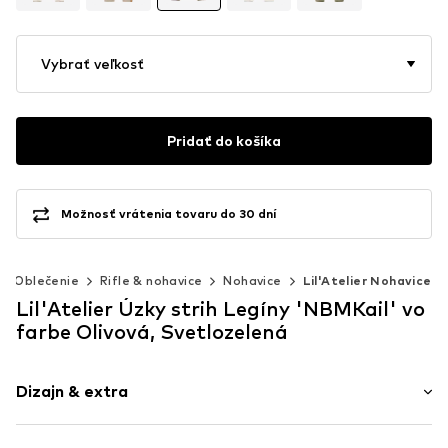
Vybrať veľkosť
Pridať do košíka
Možnosť vrátenia tovaru do 30 dní
Oblečenie
Rifle & nohavice
Nohavice
Lil'Atelier Nohavice
Lil'Atelier Úzky strih Legíny 'NBMKail' vo
farbe Olivová, Svetlozelená
Dizajn & extra
Pruhované