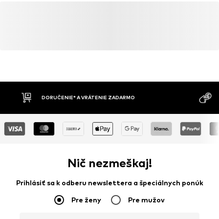
Zistiť viac
DORUČENIE* A VRÁTENIE ZADARMO
Nič nezmeškaj!
Prihlásiť sa k odberu newslettera a špeciálnych ponúk
Pre ženy
Pre mužov