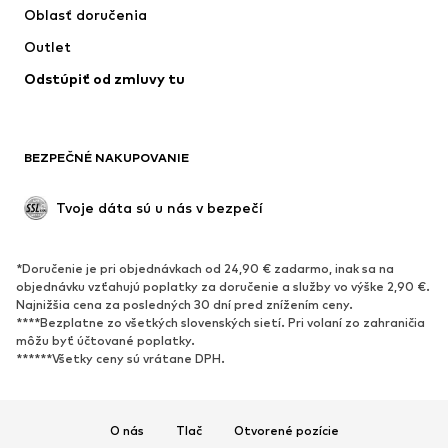
Oblasť doručenia
Outlet
Odstúpiť od zmluvy tu
BEZPEČNÉ NAKUPOVANIE
Tvoje dáta sú u nás v bezpečí
*Doručenie je pri objednávkach od 24,90 € zadarmo, inak sa na
objednávku vzťahujú poplatky za doručenie a služby vo výške 2,90 €.
Najnižšia cena za posledných 30 dní pred znížením ceny.
****Bezplatne zo všetkých slovenských sietí. Pri volaní zo zahraničia
môžu byť účtované poplatky.
******Všetky ceny sú vrátane DPH.
O nás
Tlač
Otvorené pozície