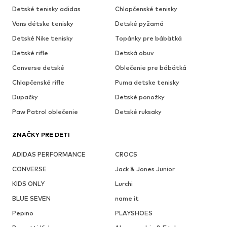
Detské tenisky adidas
Chlapčenské tenisky
Vans détske tenisky
Detské pyžamá
Detské Nike tenisky
Topánky pre bábätká
Detské rifle
Detská obuv
Converse detské
Oblečenie pre bábätká
Chlapčenské rifle
Puma detske tenisky
Dupačky
Detské ponožky
Paw Patrol oblečenie
Detské ruksaky
ZNAČKY PRE DETI
ADIDAS PERFORMANCE
CROCS
CONVERSE
Jack & Jones Junior
KIDS ONLY
Lurchi
BLUE SEVEN
name it
Pepino
PLAYSHOES