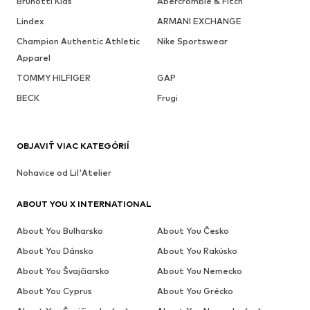
Brunotti Kids
Abercrombie & Fitch
Lindex
ARMANI EXCHANGE
Champion Authentic Athletic
Nike Sportswear
Apparel
TOMMY HILFIGER
GAP
BECK
Frugi
OBJAVIŤ VIAC KATEGÓRIÍ
Nohavice od Lil'Atelier
ABOUT YOU X INTERNATIONAL
About You Bulharsko
About You Česko
About You Dánsko
About You Rakúsko
About You Švajčiarsko
About You Nemecko
About You Cyprus
About You Grécko