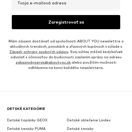
Tvoja e-mailová adresa
Zaregistrovať sa
Mám záujem dostávať od spoločnosti ABOUT YOU newslettre o
aktuálnych trendoch, ponukách a zľavových kupónoch v súlade s
Zásady ochrany osobných údajov
. Svoj súhlas môžeš kedykoľvek
odvolať s účinnosťou do budúcnosti zaslaním správy na adresu
zakaznickyservis@aboutyou.sk
alebo použitím možnosti
odhlásenia na konci každého newslettera.
DETSKÉ KATEGÓRIE
Detské topánky GEOX
Detské oblečenie Lindex
Detské tenisky PUMA
Detské tenisky