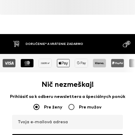
DORUČENIE* A VRÁTENIE ZADARMO
Nič nezmeškaj!
Prihlásiť sa k odberu newslettera a špeciálnych ponúk
Pre ženy
Pre mužov
Tvoja e-mailová adresa