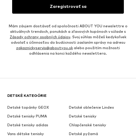
Zaregistrovať sa
Mám záujem dostávať od spoločnosti ABOUT YOU newslettre o
aktuálnych trendoch, ponukách a zľavových kupónoch v súlade s
Zásady ochrany osobných údajov
. Svoj súhlas môžeš kedykoľvek
odvolať s účinnosťou do budúcnosti zaslaním správy na adresu
zakaznickyservis@aboutyou.sk
alebo použitím možnosti
odhlásenia na konci každého newslettera.
DETSKÉ KATEGÓRIE
Detské topánky GEOX
Detské oblečenie Lindex
Detské tenisky PUMA
Detské tenisky
Detské tenisky adidas
Chlapčenské tenisky
Vans détske tenisky
Detské pyžamá