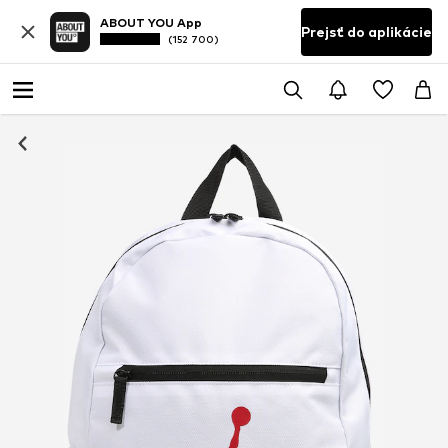
ABOUT YOU App
Prejsť do aplikácie
(152 700)