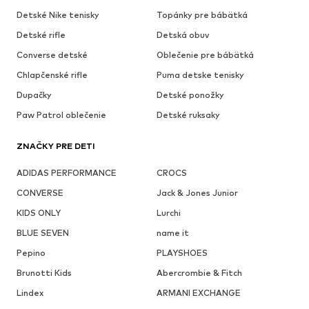
Detské Nike tenisky
Topánky pre bábätká
Detské rifle
Detská obuv
Converse detské
Oblečenie pre bábätká
Chlapčenské rifle
Puma detske tenisky
Dupačky
Detské ponožky
Paw Patrol oblečenie
Detské ruksaky
ZNAČKY PRE DETI
ADIDAS PERFORMANCE
CROCS
CONVERSE
Jack & Jones Junior
KIDS ONLY
Lurchi
BLUE SEVEN
name it
Pepino
PLAYSHOES
Brunotti Kids
Abercrombie & Fitch
Lindex
ARMANI EXCHANGE