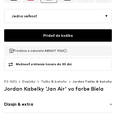
Jedna veľkosť
Pridať do košíka
Predáva a odosiela
Predáva a odosiela
ABOUT YOU
ABOUT YOU
Možnosť vrátenia tovaru do 30 dní
sť 92-140)
Doplnky
Tašky & batohy
Jordan Tašky & batohy
Jordan Kabelky 'Jan Air' vo farbe Biela
Dizajn & extra
Priestranný hlavný priestor