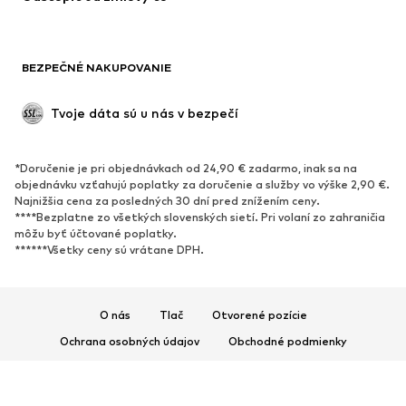
BEZPEČNÉ NAKUPOVANIE
Tvoje dáta sú u nás v bezpečí
*Doručenie je pri objednávkach od 24,90 € zadarmo, inak sa na
objednávku vzťahujú poplatky za doručenie a služby vo výške 2,90 €.
Najnižšia cena za posledných 30 dní pred znížením ceny.
****Bezplatne zo všetkých slovenských sietí. Pri volaní zo zahraničia
môžu byť účtované poplatky.
******Všetky ceny sú vrátane DPH.
O nás
Tlač
Otvorené pozície
Ochrana osobných údajov
Obchodné podmienky
Impresum
Prístupnosť
Bezpečnosť produktu
© 2026 ABOUT YOU SE & Co. KG