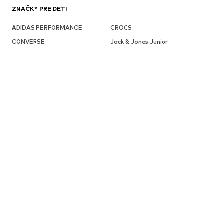
ZNAČKY PRE DETI
ADIDAS PERFORMANCE
CROCS
CONVERSE
Jack & Jones Junior
KIDS ONLY
Lurchi
BLUE SEVEN
name it
Pepino
PLAYSHOES
Brunotti Kids
Abercrombie & Fitch
Lindex
ARMANI EXCHANGE
Champion Authentic Athletic
Nike Sportswear
Apparel
TOMMY HILFIGER
GAP
BECK
Frugi
OBJAVIŤ VIAC KATEGÓRIÍ