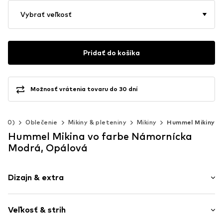
Vybrať veľkosť
Pridať do košíka
Možnosť vrátenia tovaru do 30 dní
-140)
Oblečenie
Mikiny & pleteniny
Mikiny
Hummel Mikiny
Hummel Mikina vo farbe Námornícka
Modrá, Opálová
Dizajn & extra
Jednofarebné
Veľkosť & strih
Teplákovina