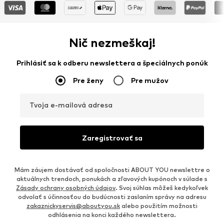
Nič nezmeškaj!
Prihlásiť sa k odberu newslettera a špeciálnych ponúk
Pre ženy
Pre mužov
Tvoja e-mailová adresa
Zaregistrovať sa
Mám záujem dostávať od spoločnosti ABOUT YOU newslettre o
aktuálnych trendoch, ponukách a zľavových kupónoch v súlade s
Zásady ochrany osobných údajov
. Svoj súhlas môžeš kedykoľvek
odvolať s účinnosťou do budúcnosti zaslaním správy na adresu
zakaznickyservis@aboutyou.sk
alebo použitím možnosti
odhlásenia na konci každého newslettera.