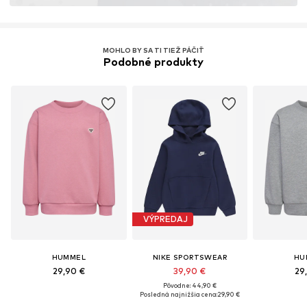
MOHLO BY SA TI TIEŽ PÁČIŤ
Podobné produkty
VÝPREDAJ
HUMMEL
NIKE SPORTSWEAR
HU
29,90 €
39,90 €
29
Pôvodne: 44,90 €
Posledná najnižšia cena:
29,90 €