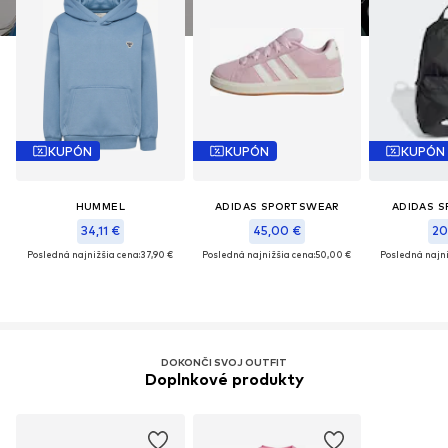
KUPÓN
KUPÓN
KUPÓN
HUMMEL
ADIDAS SPORTSWEAR
ADIDAS 
34,11 €
45,00 €
20
Posledná najnižšia cena:
37,90 €
Posledná najnižšia cena:
50,00 €
Posledná najni
DOKONČI SVOJ OUTFIT
Doplnkové produkty