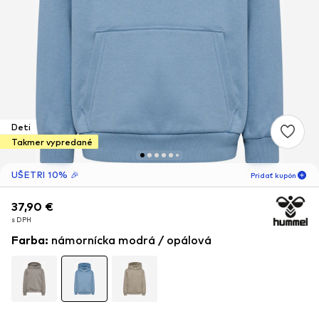
Deti
Takmer vypredané
UŠETRI 10% 🎉
Pridať kupón
37,90 €
37,90 €
03
D
08
MIN
s DPH
s DPH
len pre nových
-10
%
Farba
:
námornícka modrá / opálová
zákazníkov! 🎁
Len pre tvoju ďalšiu objednávku 🎉
Deti