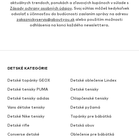
aktuálnych trendoch, ponukách a zľavových kupónoch v súlade s
Zásady ochrany osobných údajov
. Svoj súhlas môžeš kedykoľvek
odvolať s účinnosťou do budúcnosti zaslaním správy na adresu
zakaznickyservis@aboutyou.sk
alebo použitím možnosti
odhlásenia na konci každého newslettera.
DETSKÉ KATEGÓRIE
Detské topánky GEOX
Detské oblečenie Lindex
Detské tenisky PUMA
Detské tenisky
Detské tenisky adidas
Chlapčenské tenisky
Vans détske tenisky
Detské pyžamá
Detské Nike tenisky
Topánky pre bábätká
Detské rifle
Detská obuv
Converse detské
Oblečenie pre bábätká