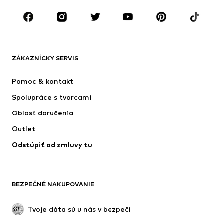
ZNAČKY
Next
ADIDAS SPORTSWEAR
Nike Sportswear
ADIDAS ORIGINALS
ZÁKAZNÍCKY SERVIS
NAME IT
SUPERFIT
Pomoc & kontakt
ADIDAS PERFORMANCE
Jordan
Spolupráce s tvorcami
Oblasť doručenia
Outlet
Odstúpiť od zmluvy tu
BEZPEČNÉ NAKUPOVANIE
Tvoje dáta sú u nás v bezpečí