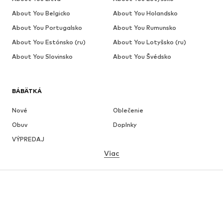
About You Belgicko
About You Holandsko
About You Portugalsko
About You Rumunsko
About You Estónsko (ru)
About You Lotyšsko (ru)
About You Slovinsko
About You Švédsko
BÁBÄTKÁ
Nové
Oblečenie
Obuv
Doplnky
VÝPREDAJ
Viac
DIEVČATÁ
Deti (veľkosť 92-140)
Tínedžeri (veľkosť 140-176)
CHLAPCI
Deti (veľkosť 92-140)
Tínedžeri (veľkosť 140-176)