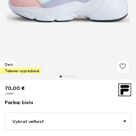
Deti
Takmer vypredané
70,00 €
70,00 €
70,00 €
s DPH
s DPH
s DPH
Farba
:
biela
Vybrať veľkosť