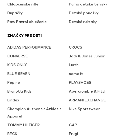
Chlapčenské rifle
Puma detske tenisky
Dupačky
Detské ponožky
Paw Patrol oblečenie
Detské ruksaky
ZNAČKY PRE DETI
ADIDAS PERFORMANCE
CROCS
CONVERSE
Jack & Jones Junior
KIDS ONLY
Lurchi
BLUE SEVEN
name it
Pepino
PLAYSHOES
Brunotti Kids
Abercrombie & Fitch
Lindex
ARMANI EXCHANGE
Champion Authentic Athletic
Nike Sportswear
Apparel
TOMMY HILFIGER
GAP
BECK
Frugi