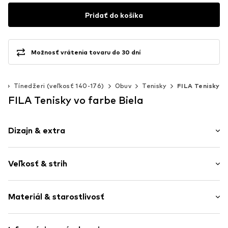
Pridať do košíka
Možnosť vrátenia tovaru do 30 dní
á
Tínedžeri (veľkosť 140-176)
Obuv
Tenisky
FILA Tenisky
FILA Tenisky vo farbe Biela
Dizajn & extra
Blokovanie farieb
Veľkosť & strih
S platformou
Okrúhla špička
Výška podpätku: Nízky podpätok (0-3 cm)
Priedušná stielka
Materiál & starostlivosť
Švy tón v tóne
Flexibilná podošva
Vrchný materiál: Polyuretán - PUR (recyklovaný), Textil