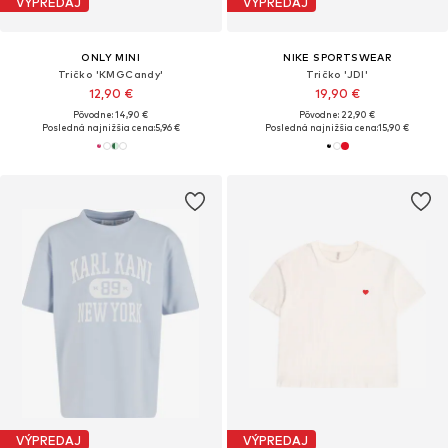
VÝPREDAJ
VÝPREDAJ
ONLY MINI
NIKE SPORTSWEAR
Tričko 'KMGCandy'
Tričko 'JDI'
12,90 €
19,90 €
Pôvodne: 14,90 €
Pôvodne: 22,90 €
Posledná najnižšia cena:
5,96 €
Posledná najnižšia cena:
15,90 €
VÝPREDAJ
VÝPREDAJ