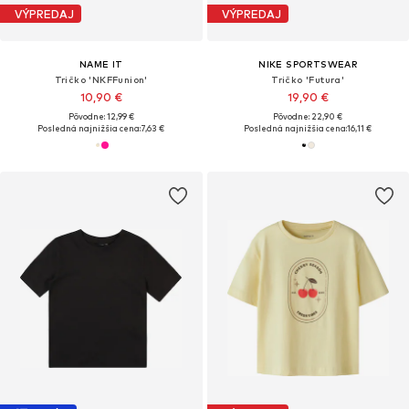
VÝPREDAJ
VÝPREDAJ
NAME IT
NIKE SPORTSWEAR
Tričko 'NKFFunion'
Tričko 'Futura'
10,90 €
19,90 €
Pôvodne: 12,99 €
Pôvodne: 22,90 €
Posledná najnižšia cena:
7,63 €
Posledná najnižšia cena:
16,11 €