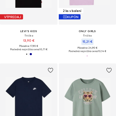
2 ks v balení
VÝPREDAJ
KUPÓN
LEVI'S KIDS
ONLY GIRLS
Tričko
Tričko
13,90 €
15,21 €
Pôvodne: 17,90 €
Pôvodne: 24,90 €
Posledná najnižšia cena:
10,71 €
Posledná najnižšia cena:
10,14 €