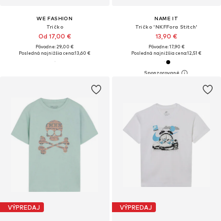
WE FASHION
NAME IT
Tričko
Tričko 'NKFFora Stitch'
Od 17,00 €
13,90 €
Pôvodne: 29,00 €
Pôvodne: 17,90 €
Posledná najnižšia cena:
13,60 €
Posledná najnižšia cena:
12,51 €
VÝPREDAJ
VÝPREDAJ