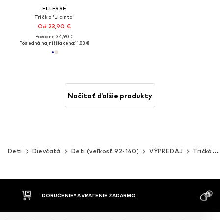
ELLESSE
Tričko 'Licinta'
Od 23,90 €
Pôvodne: 34,90 €
Posledná najnižšia cena:
11,83 €
Načítať ďalšie produkty
Deti
Dievčatá
Deti (veľkosť 92-140)
VÝPREDAJ
Tričká & topy
MOŽNOSŤ VR
DOBIERKA
DNÍ