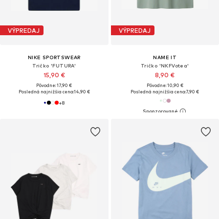
VÝPREDAJ
VÝPREDAJ
NIKE SPORTSWEAR
NAME IT
Tričko 'FUTURA'
Tričko 'NKFVotea'
15,90 €
8,90 €
Pôvodne: 17,90 €
Pôvodne: 10,90 €
Posledná najnižšia cena:
14,90 €
Posledná najnižšia cena:
7,90 €
+
8