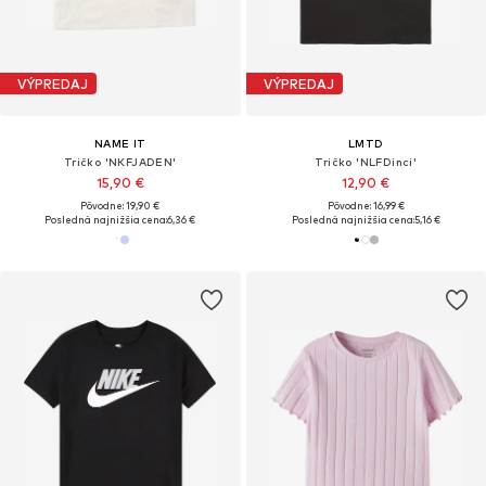
VÝPREDAJ
VÝPREDAJ
NAME IT
LMTD
Tričko 'NKFJADEN'
Tričko 'NLFDinci'
15,90 €
12,90 €
Pôvodne: 19,90 €
Pôvodne: 16,99 €
Posledná najnižšia cena:
6,36 €
Posledná najnižšia cena:
5,16 €