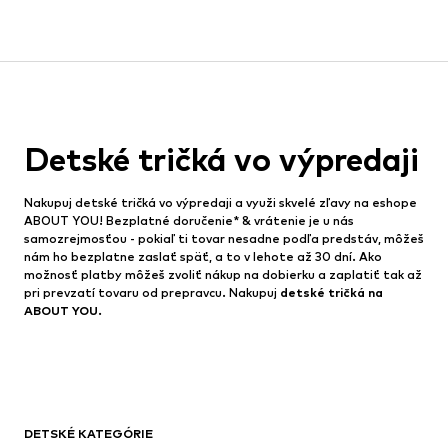
Detské tričká vo výpredaji
Nakupuj detské tričká vo výpredaji a využi skvelé zľavy na eshope
ABOUT YOU! Bezplatné doručenie* & vrátenie je u nás
samozrejmosťou - pokiaľ ti tovar nesadne podľa predstáv, môžeš
nám ho bezplatne zaslať späť, a to v lehote až 30 dní. Ako
možnosť platby môžeš zvoliť nákup na dobierku a zaplatiť tak až
pri prevzatí tovaru od prepravcu. Nakupuj
detské tričká
na
ABOUT YOU.
DETSKÉ KATEGÓRIE