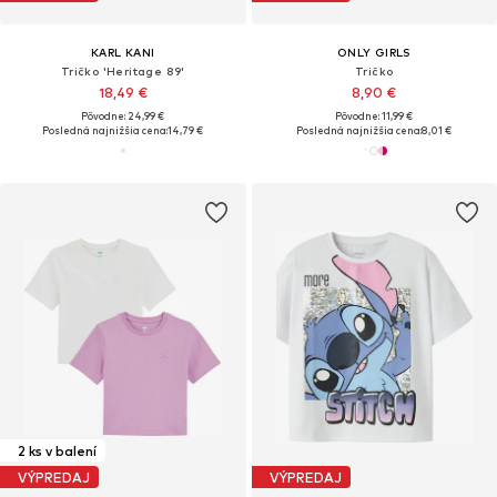
KARL KANI
ONLY GIRLS
Tričko 'Heritage 89'
Tričko
18,49 €
8,90 €
Pôvodne: 24,99 €
Pôvodne: 11,99 €
Posledná najnižšia cena:
14,79 €
Posledná najnižšia cena:
8,01 €
2 ks v balení
VÝPREDAJ
VÝPREDAJ