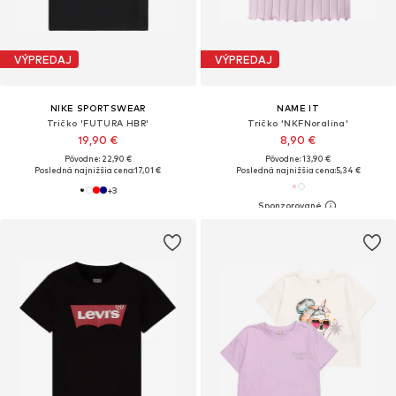
VÝPREDAJ
VÝPREDAJ
NIKE SPORTSWEAR
NAME IT
Tričko 'FUTURA HBR'
Tričko 'NKFNoralina'
19,90 €
8,90 €
Pôvodne: 22,90 €
Pôvodne: 13,90 €
Posledná najnižšia cena:
17,01 €
Posledná najnižšia cena:
5,34 €
+
3