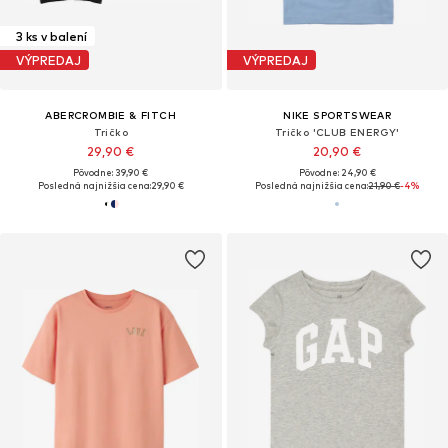
3 ks v balení
VÝPREDAJ
VÝPREDAJ
ABERCROMBIE & FITCH
NIKE SPORTSWEAR
Tričko
Tričko 'CLUB ENERGY'
29,90 €
20,90 €
Pôvodne: 39,90 €
Pôvodne: 24,90 €
Posledná najnižšia cena:
29,90 €
Posledná najnižšia cena:
21,90 €
-4%