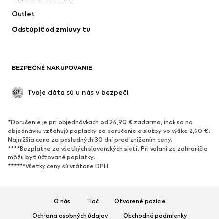
Outlet
Odstúpiť od zmluvy tu
BEZPEČNÉ NAKUPOVANIE
Tvoje dáta sú u nás v bezpečí
*Doručenie je pri objednávkach od 24,90 € zadarmo, inak sa na
objednávku vzťahujú poplatky za doručenie a služby vo výške 2,90 €.
Najnižšia cena za posledných 30 dní pred znížením ceny.
****Bezplatne zo všetkých slovenských sietí. Pri volaní zo zahraničia
môžu byť účtované poplatky.
******Všetky ceny sú vrátane DPH.
O nás
Tlač
Otvorené pozície
Ochrana osobných údajov
Obchodné podmienky