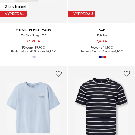
2 ks v balení
VÝPREDAJ
VÝPREDAJ
CALVIN KLEIN JEANS
GAP
Tričko 'Logo T'
Tričko
34,90 €
7,90 €
Pôvodne: 39,90 €
Pôvodne: 13,90 €
Posledná najnižšia cena:
34,90 €
Posledná najnižšia cena:
6,90 €