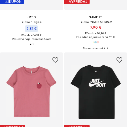
KUPÓN
VÝPREDAJ
LMTD
NAME IT
Tričko 'Fagen'
Tričko 'NMFKATRINA'
7,90 €
9,81 €
Pôvodne: 10,90 €
Pôvodne: 16,99 €
Posledná najnižšia cena:
7,11 €
Posledná najnižšia cena:
5,96 €