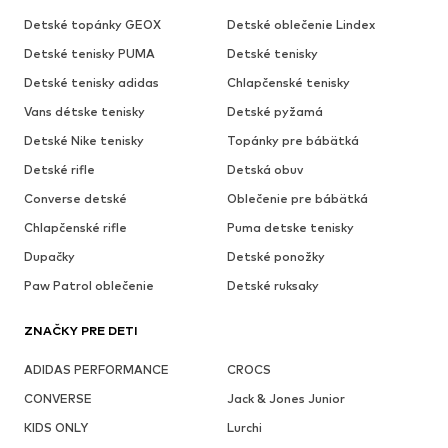
Detské topánky GEOX
Detské oblečenie Lindex
Detské tenisky PUMA
Detské tenisky
Detské tenisky adidas
Chlapčenské tenisky
Vans détske tenisky
Detské pyžamá
Detské Nike tenisky
Topánky pre bábätká
Detské rifle
Detská obuv
Converse detské
Oblečenie pre bábätká
Chlapčenské rifle
Puma detske tenisky
Dupačky
Detské ponožky
Paw Patrol oblečenie
Detské ruksaky
ZNAČKY PRE DETI
ADIDAS PERFORMANCE
CROCS
CONVERSE
Jack & Jones Junior
KIDS ONLY
Lurchi