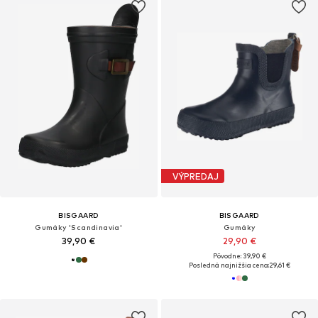
VÝPREDAJ
BISGAARD
BISGAARD
Gumáky 'Scandinavia'
Gumáky
39,90 €
29,90 €
Pôvodne: 39,90 €
Posledná najnižšia cena:
29,61 €