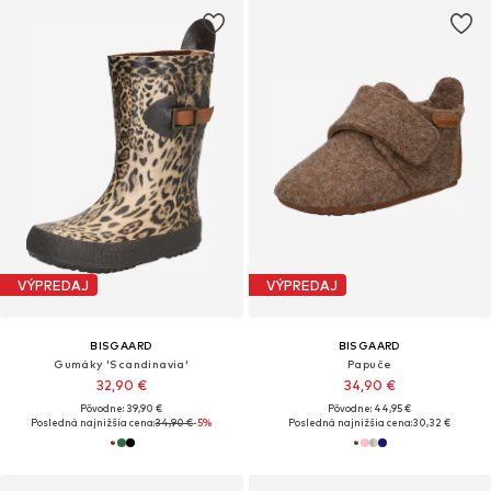
VÝPREDAJ
VÝPREDAJ
BISGAARD
BISGAARD
Gumáky 'Scandinavia'
Papuče
32,90 €
34,90 €
Pôvodne: 39,90 €
Pôvodne: 44,95 €
Posledná najnižšia cena:
34,90 €
-5%
Posledná najnižšia cena:
30,32 €