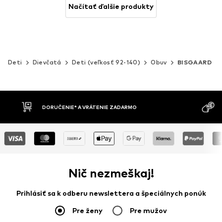
Načítať ďalšie produkty
Deti
Dievčatá
Deti (veľkosť 92-140)
Obuv
BISGAARD
MOŽNOSŤ VR
DOBIERKA
DNÍ
Nič nezmeškaj!
Prihlásiť sa k odberu newslettera a špeciálnych ponúk
Pre ženy
Pre mužov