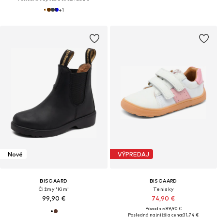
+
1
Nové
VÝPREDAJ
BISGAARD
BISGAARD
Čižmy 'Kim'
Tenisky
99,90 €
74,90 €
Pôvodne: 89,90 €
Posledná najnižšia cena:
31,74 €