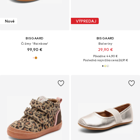
Nové
VÝPREDAJ
BISGAARD
BISGAARD
Čižmy 'Rainbow'
Baleríny
99,90 €
29,90 €
Pôvodne: 44,90 €
Posledná najnižšia cena:
26,91 €