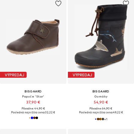
VÝPREDAJ
VÝPREDAJ
BISGAARD
BISGAARD
Papuče 'Star'
Gumáky
37,90 €
54,90 €
Pôvodne: 44,90 €
Pôvodne: 64,90 €
Posledná najnižšia cena:
32,22 €
Posledná najnižšia cena:
49,22 €
+
1