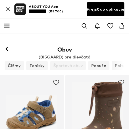
ABOUT YOU App
Prejsť do aplikácie
(152 700)
Obuv
(BISGAARD) pre dievčatá
Čižmy
Tenisky
Športová obuv
Papuče
Poltop