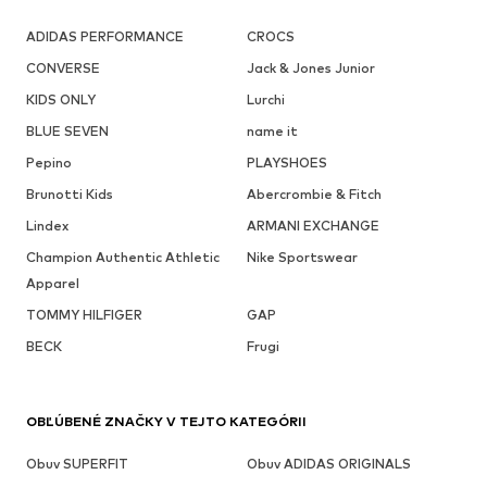
ADIDAS PERFORMANCE
CROCS
CONVERSE
Jack & Jones Junior
KIDS ONLY
Lurchi
BLUE SEVEN
name it
Pepino
PLAYSHOES
Brunotti Kids
Abercrombie & Fitch
Lindex
ARMANI EXCHANGE
Champion Authentic Athletic
Nike Sportswear
Apparel
TOMMY HILFIGER
GAP
BECK
Frugi
OBĽÚBENÉ ZNAČKY V TEJTO KATEGÓRII
Obuv SUPERFIT
Obuv ADIDAS ORIGINALS