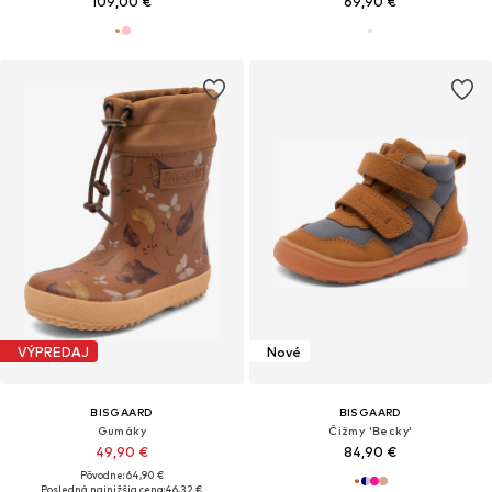
109,00 €
69,90 €
VÝPREDAJ
Nové
BISGAARD
BISGAARD
Gumáky
Čižmy 'Becky'
49,90 €
84,90 €
Pôvodne: 64,90 €
Posledná najnižšia cena:
46,32 €