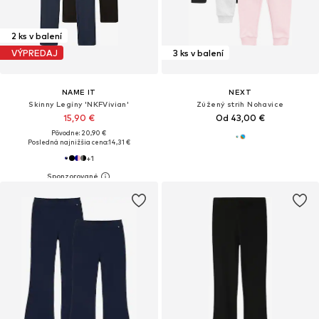
2 ks v balení
VÝPREDAJ
3 ks v balení
NAME IT
NEXT
Skinny Legíny 'NKFVivian'
Zúžený strih Nohavice
15,90 €
Od 43,00 €
Pôvodne: 20,90 €
Posledná najnižšia cena:
14,31 €
+
1