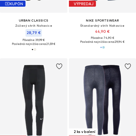
KUPÓN
VÝPREDAJ
URBAN CLASSICS
NIKE SPORTSWEAR
Zúžený strih Nohavice
Štandardný strih Nohavice
44,90 €
28,79 €
Pôvodne: 74,90 €
Pôvodne: 39,99 €
Posledná najnižšia cena:
29,94 €
Posledná najnižšia cena:
21,59 €
2 ks v balení