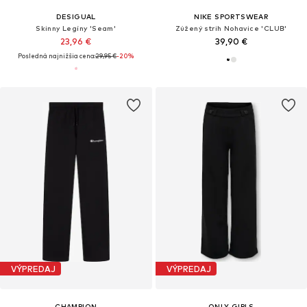
DESIGUAL
NIKE SPORTSWEAR
Skinny Legíny 'Seam'
Zúžený strih Nohavice 'CLUB'
23,96 €
39,90 €
Posledná najnižšia cena:
29,95 €
-20%
VÝPREDAJ
VÝPREDAJ
CHAMPION
ONLY GIRLS