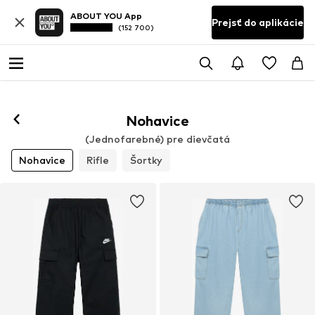
ABOUT YOU App
Prejsť do aplikácie
(152 700)
Nohavice
(Jednofarebné) pre dievčatá
Nohavice
Rifle
Šortky