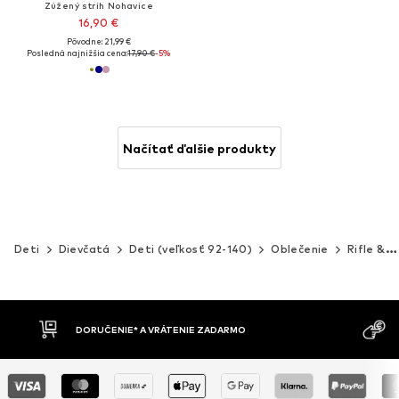
Zúžený strih Nohavice
16,90 €
Pôvodne: 21,99 €
Posledná najnižšia cena:
17,90 €
-5%
Načítať ďalšie produkty
Deti
Dievčatá
Deti (veľkosť 92-140)
Oblečenie
Rifle & nohavice
MOŽNOSŤ VR
DOBIERKA
DNÍ