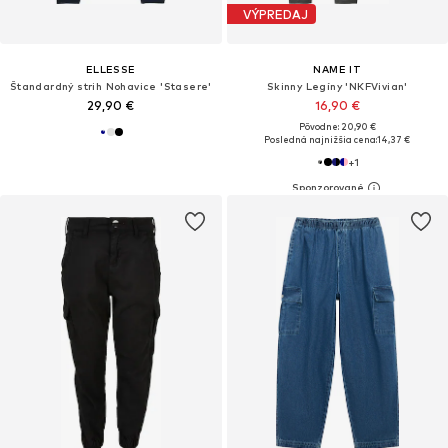
VÝPREDAJ
ELLESSE
NAME IT
Štandardný strih Nohavice 'Stasere'
Skinny Legíny 'NKFVivian'
29,90 €
16,90 €
Pôvodne: 20,90 €
Posledná najnižšia cena:
14,37 €
+
1