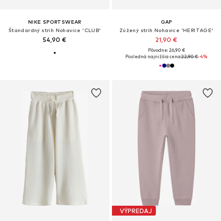
NIKE SPORTSWEAR
GAP
Štandardný strih Nohavice 'CLUB'
Zúžený strih Nohavice 'HERITAGE'
54,90 €
21,90 €
Pôvodne: 26,90 €
Posledná najnižšia cena:
22,90 €
-4%
VÝPREDAJ