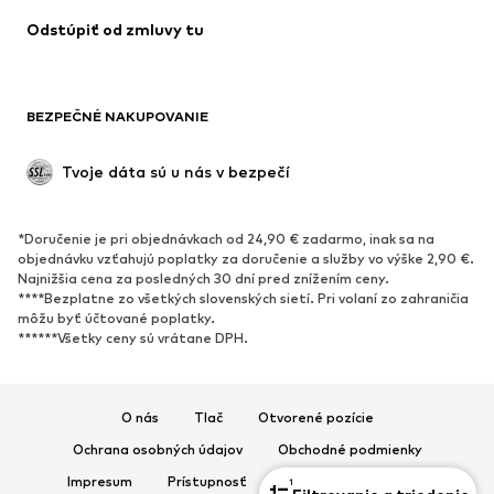
Odstúpiť od zmluvy tu
BEZPEČNÉ NAKUPOVANIE
Tvoje dáta sú u nás v bezpečí
*Doručenie je pri objednávkach od 24,90 € zadarmo, inak sa na
objednávku vzťahujú poplatky za doručenie a služby vo výške 2,90 €.
Najnižšia cena za posledných 30 dní pred znížením ceny.
****Bezplatne zo všetkých slovenských sietí. Pri volaní zo zahraničia
môžu byť účtované poplatky.
******Všetky ceny sú vrátane DPH.
O nás
Tlač
Otvorené pozície
Ochrana osobných údajov
Obchodné podmienky
Impresum
Prístupnosť
Bezpečnosť produktu
1