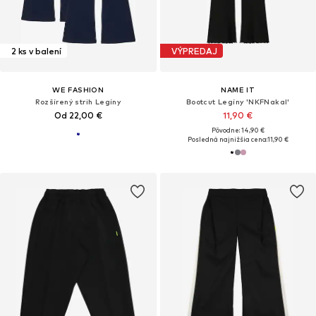
2 ks v balení
VÝPREDAJ
WE FASHION
NAME IT
Rozšírený strih Legíny
Bootcut Legíny 'NKFNakal'
Od 22,00 €
11,90 €
Pôvodne: 14,90 €
Posledná najnižšia cena:
11,90 €