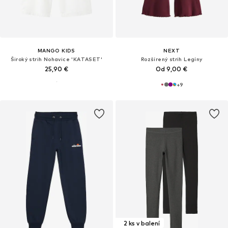
MANGO KIDS
NEXT
Široký strih Nohavice 'KATASET'
Rozšírený strih Legíny
25,90 €
Od 9,00 €
+
9
2 ks v balení