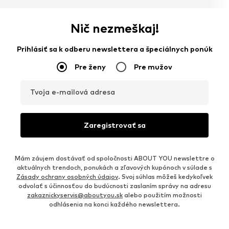
Nič nezmeškaj!
Prihlásiť sa k odberu newslettera a špeciálnych ponúk
Pre ženy
Pre mužov
Tvoja e-mailová adresa
Zaregistrovať sa
Mám záujem dostávať od spoločnosti ABOUT YOU newslettre o
aktuálnych trendoch, ponukách a zľavových kupónoch v súlade s
Zásady ochrany osobných údajov
. Svoj súhlas môžeš kedykoľvek
odvolať s účinnosťou do budúcnosti zaslaním správy na adresu
zakaznickyservis@aboutyou.sk
alebo použitím možnosti
odhlásenia na konci každého newslettera.