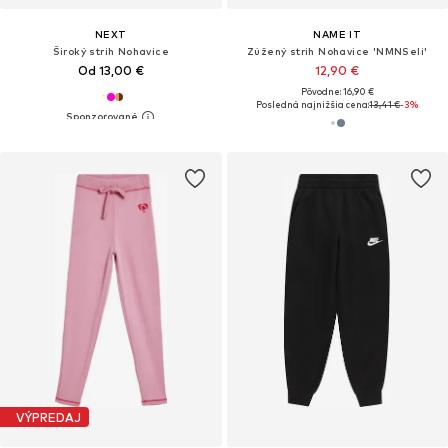
NEXT
NAME IT
Široký strih Nohavice
Zúžený strih Nohavice 'NMNSeli'
Od 13,00 €
12,90 €
Pôvodne: 16,90 €
Posledná najnižšia cena:
13,41 €
-3%
VÝPREDAJ