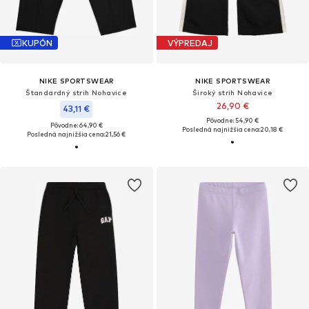
KUPÓN
VÝPREDAJ
NIKE SPORTSWEAR
NIKE SPORTSWEAR
Štandardný strih Nohavice
Široký strih Nohavice
26,90 €
43,11 €
Pôvodne: 54,90 €
Pôvodne: 64,90 €
Posledná najnižšia cena:
20,18 €
Posledná najnižšia cena:
21,56 €