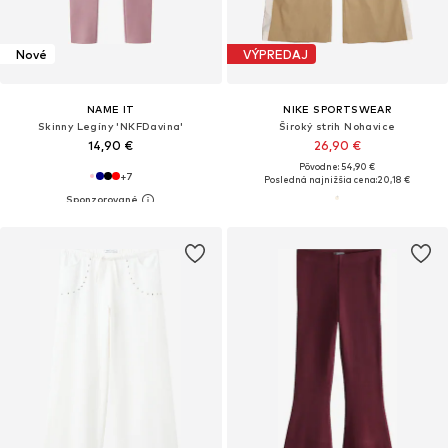
Nové
VÝPREDAJ
NAME IT
NIKE SPORTSWEAR
Skinny Legíny 'NKFDavina'
Široký strih Nohavice
14,90 €
26,90 €
Pôvodne: 54,90 €
+
7
Posledná najnižšia cena:
20,18 €