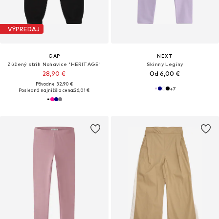
VÝPREDAJ
GAP
NEXT
Zúžený strih Nohavice 'HERITAGE'
Skinny Legíny
28,90 €
Od 6,00 €
Pôvodne: 32,90 €
+
7
Posledná najnižšia cena:
26,01 €