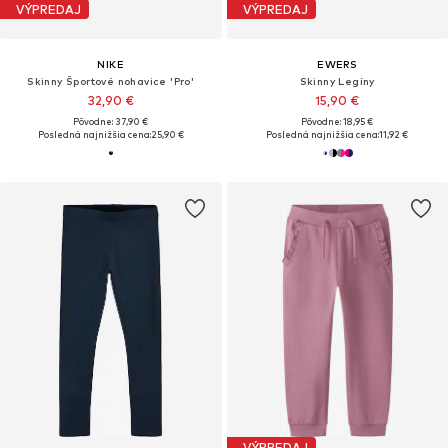
VÝPREDAJ
VÝPREDAJ
NIKE
EWERS
Skinny Športové nohavice 'Pro'
Skinny Legíny
32,90 €
15,90 €
Pôvodne: 37,90 €
Pôvodne: 18,95 €
Posledná najnižšia cena:
25,90 €
Posledná najnižšia cena:
11,92 €
VÝPREDAJ