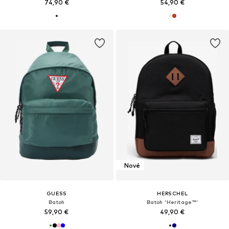
74,90 €
54,90 €
Nové
GUESS
HERSCHEL
Batoh
Batoh 'Heritage™'
59,90 €
49,90 €