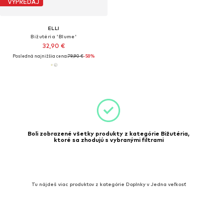
VÝPREDAJ
ELLI
Bižutéria 'Blume'
32,90 €
Posledná najnižšia cena:
79,90 €
-58%
Boli zobrazené všetky produkty z kategórie Bižutéria,
ktoré sa zhodujú s vybranými filtrami
Tu nájdeš viac produktov z kategórie Doplnky v Jedna veľkosť