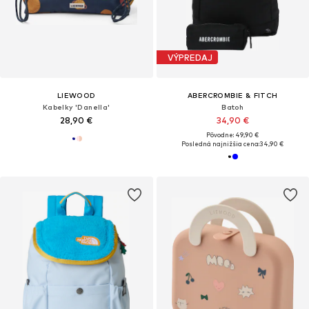
VÝPREDAJ
LIEWOOD
ABERCROMBIE & FITCH
Kabelky 'Danella'
Batoh
28,90 €
34,90 €
Pôvodne: 49,90 €
Posledná najnižšia cena:
34,90 €