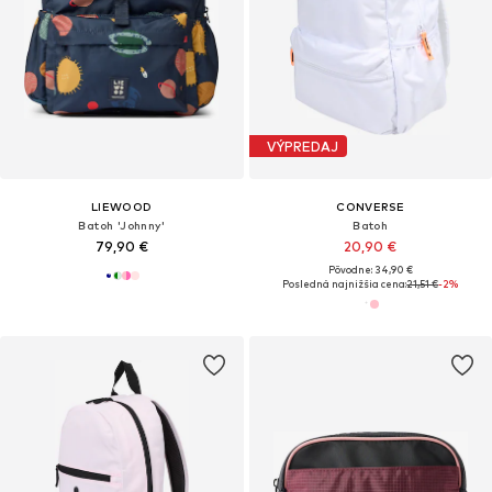
VÝPREDAJ
LIEWOOD
CONVERSE
Batoh 'Johnny'
Batoh
79,90 €
20,90 €
Pôvodne: 34,90 €
Posledná najnižšia cena:
21,51 €
-2%