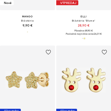
Nové
VÝPREDAJ
MANGO
ELLI
Bižutéria
Bižutéria 'Blume'
9,90 €
28,90 €
Pôvodne: 69,90 €
Posledná najnižšia cena:
26,01 €