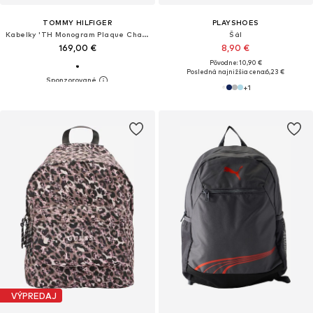
TOMMY HILFIGER
PLAYSHOES
Kabelky 'TH Monogram Plaque Changing'
Šál
169,00 €
8,90 €
Pôvodne: 10,90 €
Posledná najnižšia cena:
6,23 €
+
1
VÝPREDAJ