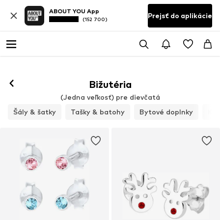
ABOUT YOU App
Prejsť do aplikácie
(152 700)
Bižutéria
(Jedna veľkosť) pre dievčatá
Šály & šatky
Tašky & batohy
Bytové doplnky
Klo