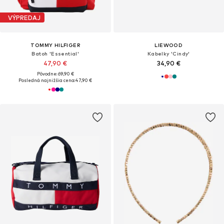
VÝPREDAJ
TOMMY HILFIGER
LIEWOOD
Batoh 'Essential'
Kabelky 'Cindy'
47,90 €
34,90 €
Pôvodne: 69,90 €
Posledná najnižšia cena:
47,90 €