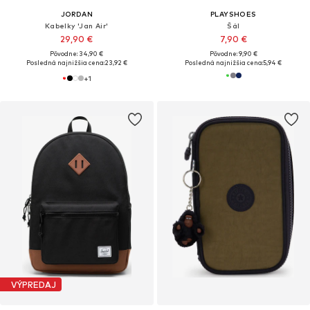
JORDAN
PLAYSHOES
Kabelky 'Jan Air'
Šál
29,90 €
7,90 €
Pôvodne: 34,90 €
Pôvodne: 9,90 €
Posledná najnižšia cena:
23,92 €
Posledná najnižšia cena:
5,94 €
+
1
VÝPREDAJ