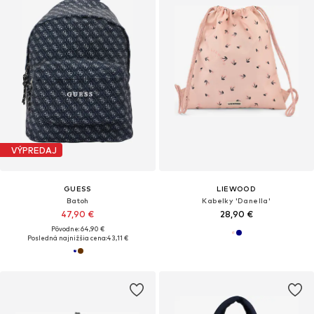
VÝPREDAJ
GUESS
LIEWOOD
Batoh
Kabelky 'Danella'
47,90 €
28,90 €
Pôvodne: 64,90 €
Posledná najnižšia cena:
43,11 €