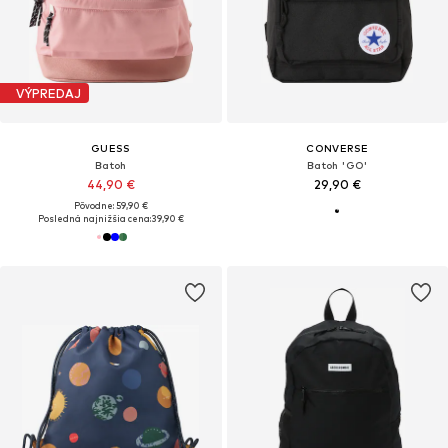
VÝPREDAJ
GUESS
CONVERSE
Batoh
Batoh 'GO'
44,90 €
29,90 €
Pôvodne: 59,90 €
Posledná najnižšia cena:
39,90 €