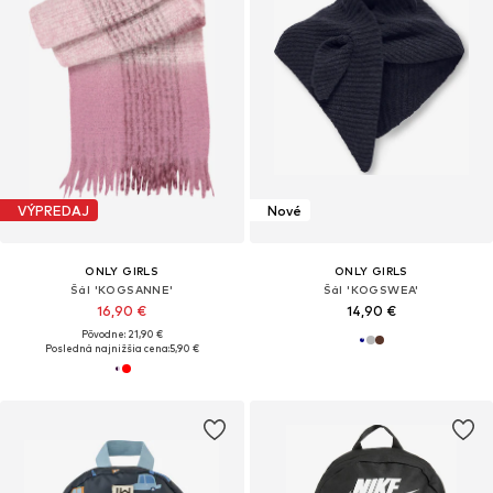
VÝPREDAJ
Nové
ONLY GIRLS
ONLY GIRLS
Šál 'KOGSANNE'
Šál 'KOGSWEA'
16,90 €
14,90 €
Pôvodne: 21,90 €
Posledná najnižšia cena:
5,90 €