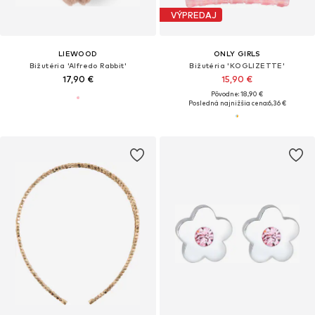
VÝPREDAJ
LIEWOOD
ONLY GIRLS
Bižutéria 'Alfredo Rabbit'
Bižutéria 'KOGLIZETTE'
17,90 €
15,90 €
Pôvodne: 18,90 €
Posledná najnižšia cena:
6,36 €