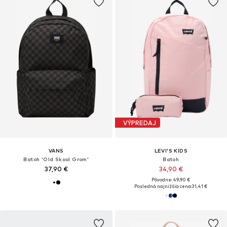
VÝPREDAJ
VANS
LEVI'S KIDS
Batoh 'Old Skool Grom'
Batoh
37,90 €
34,90 €
Pôvodne: 49,90 €
Posledná najnižšia cena:
31,41 €