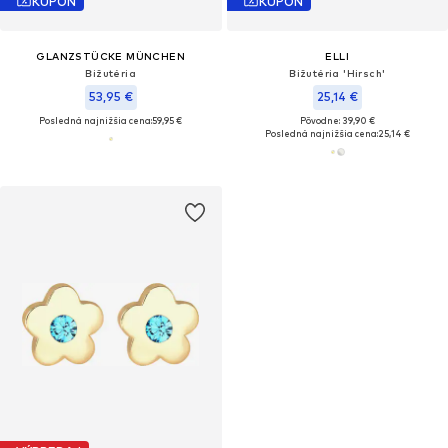
KUPÓN
KUPÓN
GLANZSTÜCKE MÜNCHEN
ELLI
Bižutéria
Bižutéria 'Hirsch'
53,95 €
25,14 €
Posledná najnižšia cena:
59,95 €
Pôvodne: 39,90 €
Posledná najnižšia cena:
25,14 €