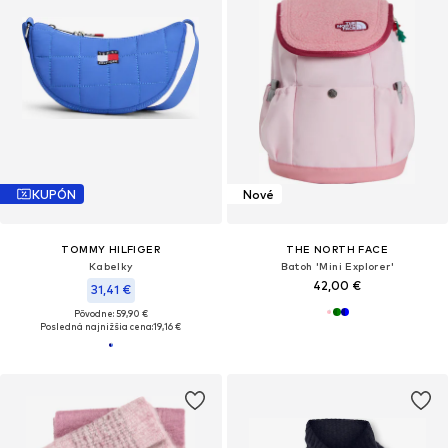
KUPÓN
Nové
TOMMY HILFIGER
THE NORTH FACE
Kabelky
Batoh 'Mini Explorer'
42,00 €
31,41 €
Pôvodne: 59,90 €
Posledná najnižšia cena:
19,16 €