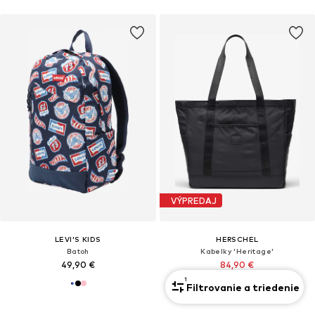
VÝPREDAJ
LEVI'S KIDS
HERSCHEL
Batoh
Kabelky 'Heritage'
49,90 €
84,90 €
1
Pôvodne: 94,90 €
Filtrovanie a triedenie
Posledná najnižšia cena:
64,90 €