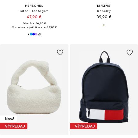
HERSCHEL
KIPLING
Batoh 'Heritage™'
Kabelky
47,90 €
39,90 €
Pôvodne: 54,90 €
Posledná najnižšia cena:
37,90 €
+
3
Nové
VÝPREDAJ
VÝPREDAJ