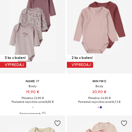
3 ks v balení
2 ks v balení
VÝPREDAJ
VÝPREDAJ
NAME IT
MINYMO
Body
Body
19,90 €
20,90 €
Pôvodne: 22,90 €
Pôvodne: 24,90 €
Posledná najnižšia cena:
16,92 €
Posledná najnižšia cena:
16,72 €