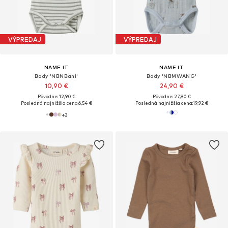
VÝPREDAJ
VÝPREDAJ
NAME IT
NAME IT
Body 'NBNBani'
Body 'NBMWANG'
10,90 €
24,90 €
Pôvodne: 12,90 €
Pôvodne: 27,90 €
Posledná najnižšia cena:
6,54 €
Posledná najnižšia cena:
19,92 €
+
2