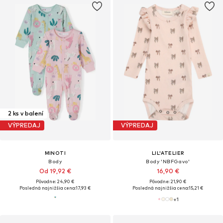
2 ks v balení
VÝPREDAJ
VÝPREDAJ
MINOTI
LIL'ATELIER
Body
Body 'NBFGavo'
Od 19,92 €
16,90 €
Pôvodne: 24,90 €
Pôvodne: 21,90 €
Posledná najnižšia cena:
17,93 €
Posledná najnižšia cena:
15,21 €
+
1