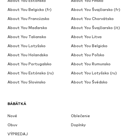
About You Estónsko
About You Fínsko
About You Belgicko (fr)
About You Švajčiarsko (fr)
About You Francúzsko
About You Chorvátsko
About You Maďarsko
About You Švajčiarsko (it)
About You Taliansko
About You Litva
About You Lotyšsko
About You Belgicko
About You Holandsko
About You Poľsko
About You Portugalsko
About You Rumunsko
About You Estónsko (ru)
About You Lotyšsko (ru)
About You Slovinsko
About You Švédsko
BÁBÄTKÁ
Nové
Oblečenie
Obuv
Doplnky
VÝPREDAJ