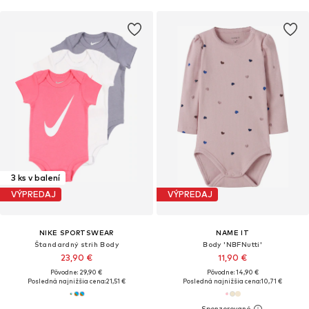
3 ks v balení
VÝPREDAJ
VÝPREDAJ
NIKE SPORTSWEAR
NAME IT
Štandardný strih Body
Body 'NBFNutti'
23,90 €
11,90 €
Pôvodne: 29,90 €
Pôvodne: 14,90 €
Posledná najnižšia cena:
21,51 €
Posledná najnižšia cena:
10,71 €