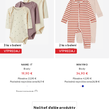
3 ks v balení
2 ks v balení
VÝPREDAJ
VÝPREDAJ
NAME IT
MINYMO
Body
Body
19,90 €
34,90 €
Pôvodne: 22,90 €
Pôvodne: 42,90 €
Posledná najnižšia cena:
16,11 €
Posledná najnižšia cena:
26,18 €
Načítať ďalšie produkty