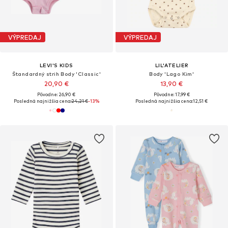
VÝPREDAJ
VÝPREDAJ
LEVI'S KIDS
LIL'ATELIER
Štandardný strih Body 'Classic'
Body 'Lago Kim'
20,90 €
13,90 €
Pôvodne: 26,90 €
Pôvodne: 17,99 €
Posledná najnižšia cena:
24,21 €
-13%
Posledná najnižšia cena:
12,51 €