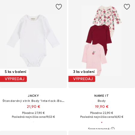
5 ks v balení
3 ks v balení
VÝPREDAJ
VÝPREDAJ
JACKY
NAME IT
Štandardný strih Body 'Interlock-Body langarm 5er Pack BASIC'
Body
21,90 €
19,90 €
Pôvodne: 27,90 €
Pôvodne: 22,90 €
Posledná najnižšia cena:
19,53 €
Posledná najnižšia cena:
16,92 €