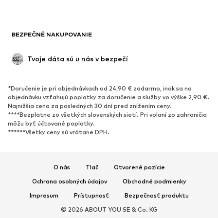
BEZPEČNÉ NAKUPOVANIE
Tvoje dáta sú u nás v bezpečí
*Doručenie je pri objednávkach od 24,90 € zadarmo, inak sa na
objednávku vzťahujú poplatky za doručenie a služby vo výške 2,90 €.
Najnižšia cena za posledných 30 dní pred znížením ceny.
****Bezplatne zo všetkých slovenských sietí. Pri volaní zo zahraničia
môžu byť účtované poplatky.
******Všetky ceny sú vrátane DPH.
O nás
Tlač
Otvorené pozície
Ochrana osobných údajov
Obchodné podmienky
Impresum
Prístupnosť
Bezpečnosť produktu
© 2026 ABOUT YOU SE & Co. KG