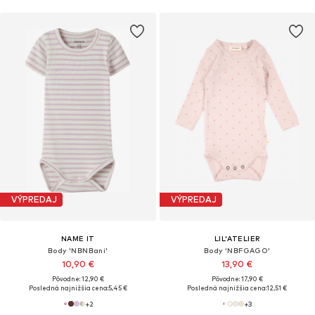
VÝPREDAJ
VÝPREDAJ
NAME IT
LIL'ATELIER
Body 'NBNBani'
Body 'NBFGAGO'
10,90 €
13,90 €
Pôvodne: 12,90 €
Pôvodne: 17,90 €
Posledná najnižšia cena:
5,45 €
Posledná najnižšia cena:
12,51 €
+
2
+
3