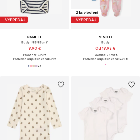
2 ks v balení
VÝPREDAJ
VÝPREDAJ
NAME IT
MINOTI
Body 'NBNBani'
Body
9,90 €
Od 19,92 €
Pôvodne: 12,90 €
Pôvodne: 24,90 €
Posledná najnižšia cena:
8,91 €
Posledná najnižšia cena:
17,93 €
+
4