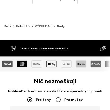
Deti
Bábätká
VÝPREDAJ
Body
MOŽNOSŤ VR
DOBIERKA
DNÍ
Nič nezmeškaj!
Prihlásiť sa k odberu newslettera a špeciálnych ponúk
Pre ženy
Pre mužov