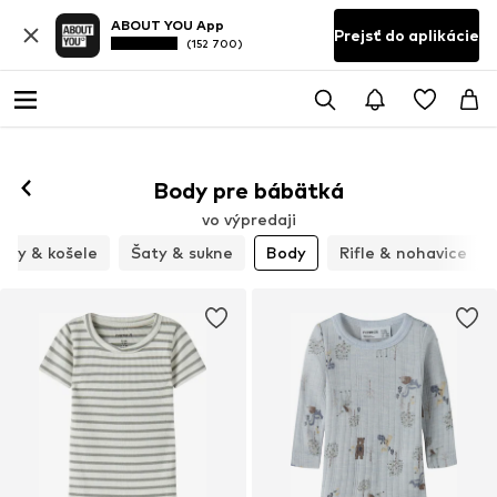
ABOUT YOU App
Prejsť do aplikácie
(152 700)
Body pre bábätká
vo výpredaji
úzky & košele
Šaty & sukne
Body
Rifle & nohavice