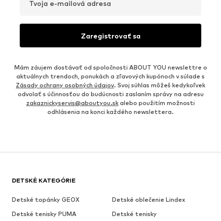
Tvoja e-mailová adresa
Zaregistrovať sa
Mám záujem dostávať od spoločnosti ABOUT YOU newslettre o
aktuálnych trendoch, ponukách a zľavových kupónoch v súlade s
Zásady ochrany osobných údajov
. Svoj súhlas môžeš kedykoľvek
odvolať s účinnosťou do budúcnosti zaslaním správy na adresu
zakaznickyservis@aboutyou.sk
alebo použitím možnosti
odhlásenia na konci každého newslettera.
DETSKÉ KATEGÓRIE
Detské topánky GEOX
Detské oblečenie Lindex
Detské tenisky PUMA
Detské tenisky