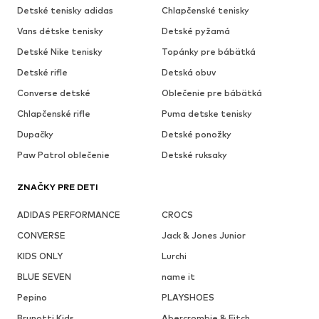
Detské tenisky adidas
Chlapčenské tenisky
Vans détske tenisky
Detské pyžamá
Detské Nike tenisky
Topánky pre bábätká
Detské rifle
Detská obuv
Converse detské
Oblečenie pre bábätká
Chlapčenské rifle
Puma detske tenisky
Dupačky
Detské ponožky
Paw Patrol oblečenie
Detské ruksaky
ZNAČKY PRE DETI
ADIDAS PERFORMANCE
CROCS
CONVERSE
Jack & Jones Junior
KIDS ONLY
Lurchi
BLUE SEVEN
name it
Pepino
PLAYSHOES
Brunotti Kids
Abercrombie & Fitch