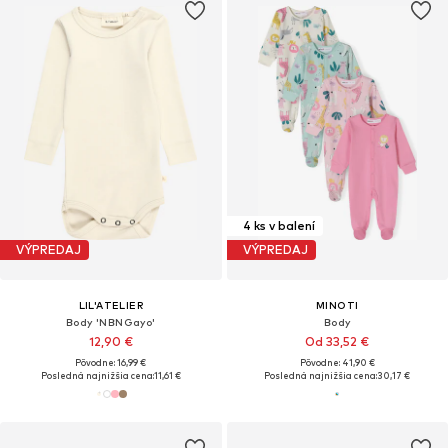
4 ks v balení
VÝPREDAJ
VÝPREDAJ
LIL'ATELIER
MINOTI
Body 'NBNGayo'
Body
12,90 €
Od 33,52 €
Pôvodne: 16,99 €
Pôvodne: 41,90 €
Posledná najnižšia cena:
11,61 €
Posledná najnižšia cena:
30,17 €