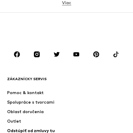
Viac
DIEVČATÁ
Deti (veľkosť 92-140)
Tínedžeri (veľkosť 140-176)
CHLAPCI
Deti (veľkosť 92-140)
Tínedžeri (veľkosť 140-176)
ZNAČKY
Next
ADIDAS SPORTSWEAR
Nike Sportswear
ADIDAS ORIGINALS
ZÁKAZNÍCKY SERVIS
NAME IT
SUPERFIT
Pomoc & kontakt
ADIDAS PERFORMANCE
Jordan
Spolupráce s tvorcami
Oblasť doručenia
Outlet
Odstúpiť od zmluvy tu