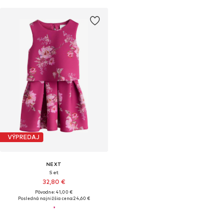
VÝPREDAJ
NEXT
Set
32,80 €
Pôvodne: 41,00 €
Posledná najnižšia cena:
24,60 €