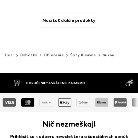
Načítať ďalšie produkty
Deti
Bábätká
Oblečenie
Šaty & sukne
Sukne
MOŽNOSŤ VR
DOBIERKA
DNÍ
Nič nezmeškaj!
Prihlásiť sa k odberu newslettera a špeciálnych ponúk