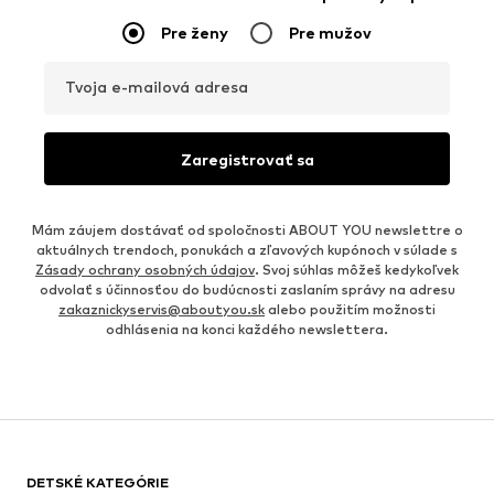
Pre ženy
Pre mužov
Tvoja e-mailová adresa
Zaregistrovať sa
Mám záujem dostávať od spoločnosti ABOUT YOU newslettre o
aktuálnych trendoch, ponukách a zľavových kupónoch v súlade s
Zásady ochrany osobných údajov
. Svoj súhlas môžeš kedykoľvek
odvolať s účinnosťou do budúcnosti zaslaním správy na adresu
zakaznickyservis@aboutyou.sk
alebo použitím možnosti
odhlásenia na konci každého newslettera.
DETSKÉ KATEGÓRIE