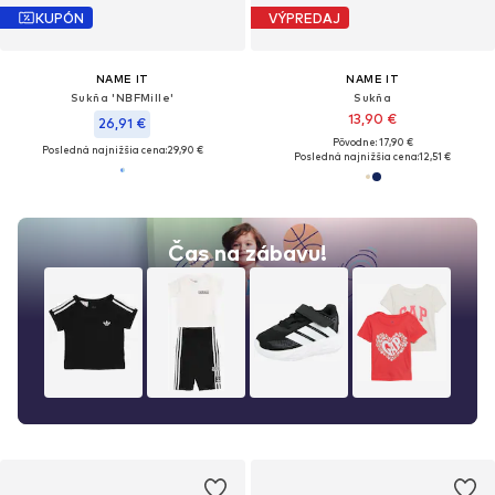
KUPÓN
VÝPREDAJ
NAME IT
NAME IT
Sukňa 'NBFMille'
Sukňa
13,90 €
26,91 €
Pôvodne: 17,90 €
Posledná najnižšia cena:
29,90 €
Posledná najnižšia cena:
12,51 €
Čas na zábavu!