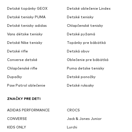
Detské topánky GEOX
Detské oblečenie Lindex
Detské tenisky PUMA
Detské tenisky
Detské tenisky adidas
Chlapčenské tenisky
Vans détske tenisky
Detské pyžamá
Detské Nike tenisky
Topánky pre bábätká
Detské rifle
Detská obuv
Converse detské
Oblečenie pre bábätká
Chlapčenské rifle
Puma detske tenisky
Dupačky
Detské ponožky
Paw Patrol oblečenie
Detské ruksaky
ZNAČKY PRE DETI
ADIDAS PERFORMANCE
CROCS
CONVERSE
Jack & Jones Junior
KIDS ONLY
Lurchi