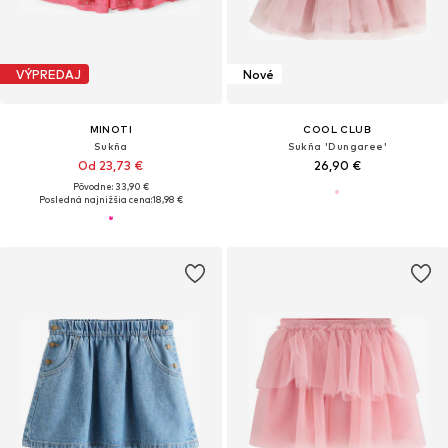
VÝPREDAJ
Nové
MINOTI
COOL CLUB
Sukňa
Sukňa 'Dungaree'
Od 23,73 €
26,90 €
Pôvodne: 33,90 €
Posledná najnižšia cena:
18,98 €