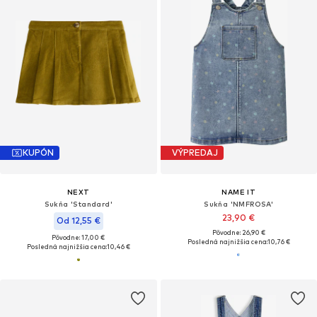
KUPÓN
VÝPREDAJ
NEXT
NAME IT
Sukňa 'Standard'
Sukňa 'NMFROSA'
23,90 €
Od 12,55 €
Pôvodne: 26,90 €
Pôvodne: 17,00 €
Posledná najnižšia cena:
10,76 €
Posledná najnižšia cena:
10,46 €