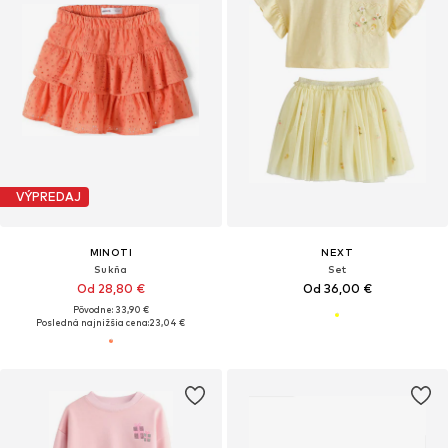
VÝPREDAJ
MINOTI
NEXT
Sukňa
Set
Od 28,80 €
Od 36,00 €
Pôvodne: 33,90 €
Posledná najnižšia cena:
23,04 €