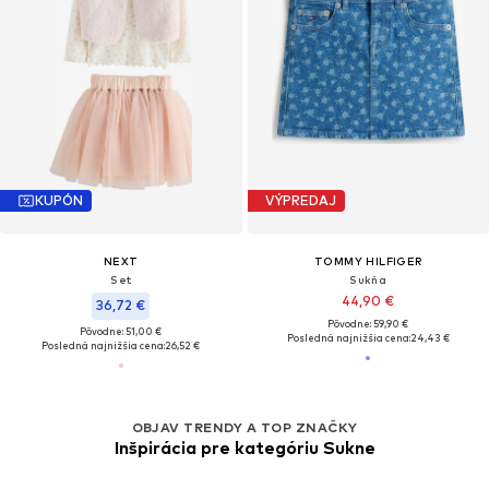
KUPÓN
VÝPREDAJ
NEXT
TOMMY HILFIGER
Set
Sukňa
44,90 €
36,72 €
Pôvodne: 59,90 €
Pôvodne: 51,00 €
Posledná najnižšia cena:
24,43 €
Posledná najnižšia cena:
26,52 €
OBJAV TRENDY A TOP ZNAČKY
Inšpirácia pre kategóriu Sukne