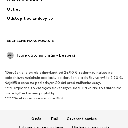
Outlet
Odstúpiť od zmluvy tu
BEZPEČNÉ NAKUPOVANIE
Tvoje dáta sú u nás v bezpečí
*Doručenie je pri objednávkach od 24,90 € zadarmo, inak sa na
objednávku vzťahujú poplatky za doručenie a služby vo výške 2,90 €.
Najnižšia cena za posledných 30 dní pred znížením ceny.
****Bezplatne zo všetkých slovenských sietí. Pri volaní zo zahraničia
môžu byť účtované poplatky.
******Všetky ceny sú vrátane DPH.
O nás
Tlač
Otvorené pozície
Ochrana osobných údajov
Obchodné podmienky