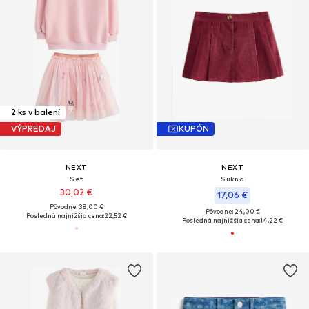
2 ks v balení
VÝPREDAJ
KUPÓN
NEXT
NEXT
Set
Sukňa
30,02 €
17,06 €
Pôvodne: 38,00 €
Pôvodne: 24,00 €
Posledná najnižšia cena:
22,52 €
Posledná najnižšia cena:
14,22 €