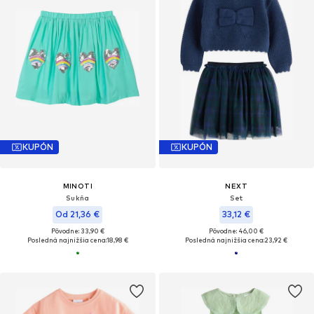
KUPÓN
KUPÓN
MINOTI
NEXT
Sukňa
Set
Od 21,36 €
33,12 €
Pôvodne: 33,90 €
Pôvodne: 46,00 €
Posledná najnižšia cena:
18,98 €
Posledná najnižšia cena:
23,92 €