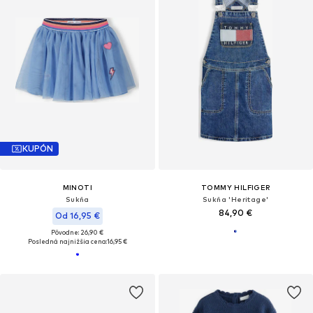
KUPÓN
MINOTI
TOMMY HILFIGER
Sukňa
Sukňa 'Heritage'
84,90 €
Od 16,95 €
Pôvodne: 26,90 €
Posledná najnižšia cena:
16,95 €