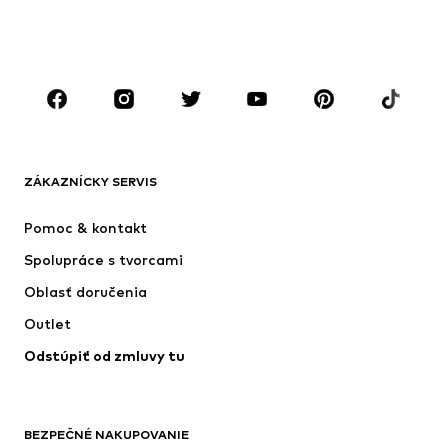
CHLAPCI
Deti (veľkosť 92-140)
Tínedžeri (veľkosť 140-176)
ZNAČKY
Next
Nike Sportswear
ADIDAS SPORTSWEAR
ADIDAS ORIGINALS
ZÁKAZNÍCKY SERVIS
NAME IT
SUPERFIT
Pomoc & kontakt
ADIDAS PERFORMANCE
Jordan
Spolupráce s tvorcami
Oblasť doručenia
Outlet
Odstúpiť od zmluvy tu
BEZPEČNÉ NAKUPOVANIE