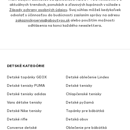
aktuálnych trendoch, ponukách a zľavových kupónoch v súlade s
Zásady ochrany osobných údajov
. Svoj súhlas môžeš kedykoľvek
odvolať s účinnosťou do budúcnosti zaslaním správy na adresu
zakaznickyservis@aboutyou.sk
alebo použitím možnosti
odhlásenia na konci každého newslettera.
DETSKÉ KATEGÓRIE
Detské topánky GEOX
Detské oblečenie Lindex
Detské tenisky PUMA
Detské tenisky
Detské tenisky adidas
Chlapčenské tenisky
Vans détske tenisky
Detské pyžamá
Detské Nike tenisky
Topánky pre bábätká
Detské rifle
Detská obuv
Converse detské
Oblečenie pre bábätká