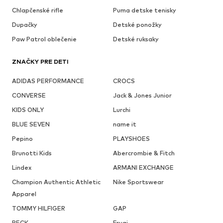
Chlapčenské rifle
Puma detske tenisky
Dupačky
Detské ponožky
Paw Patrol oblečenie
Detské ruksaky
ZNAČKY PRE DETI
ADIDAS PERFORMANCE
CROCS
CONVERSE
Jack & Jones Junior
KIDS ONLY
Lurchi
BLUE SEVEN
name it
Pepino
PLAYSHOES
Brunotti Kids
Abercrombie & Fitch
Lindex
ARMANI EXCHANGE
Champion Authentic Athletic
Nike Sportswear
Apparel
TOMMY HILFIGER
GAP
BECK
Frugi