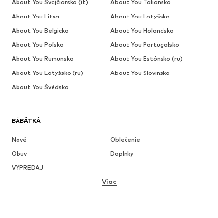
About You Švajčiarsko (it)
About You Taliansko
About You Litva
About You Lotyšsko
About You Belgicko
About You Holandsko
About You Poľsko
About You Portugalsko
About You Rumunsko
About You Estónsko (ru)
About You Lotyšsko (ru)
About You Slovinsko
About You Švédsko
BÁBÄTKÁ
Nové
Oblečenie
Obuv
Doplnky
VÝPREDAJ
Viac
DIEVČATÁ
Deti (veľkosť 92-140)
Tínedžeri (veľkosť 140-176)