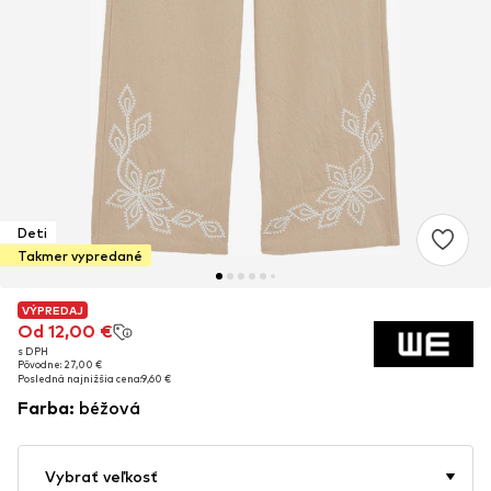
Deti
Takmer vypredané
VÝPREDAJ
VÝPREDAJ
Od 12,00 €
Od 12,00 €
s DPH
s DPH
Pôvodne: 27,00 €
Pôvodne: 27,00 €
Posledná najnižšia cena:
Posledná najnižšia cena:
9,60 €
9,60 €
Farba
:
béžová
Vybrať veľkosť