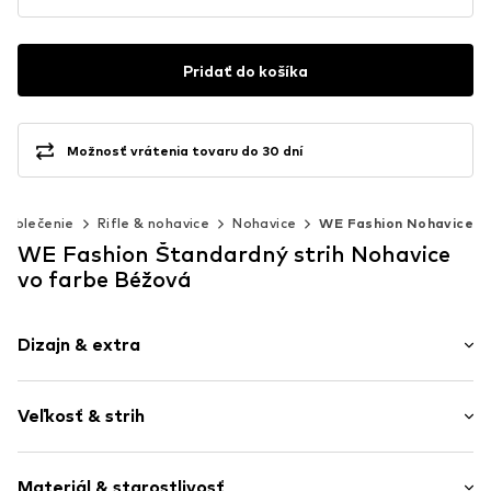
Pridať do košíka
Možnosť vrátenia tovaru do 30 dní
Oblečenie
Rifle & nohavice
Nohavice
WE Fashion Nohavice
WE Fashion Štandardný strih Nohavice
vo farbe Béžová
Dizajn & extra
Kvetinové/florálne
Veľkosť & strih
Bavlna
Výšivka
Dĺžka: Dlhá / Maxi
Pás s tunelovým sťahovaním v spodnom leme
Materiál & starostlivosť