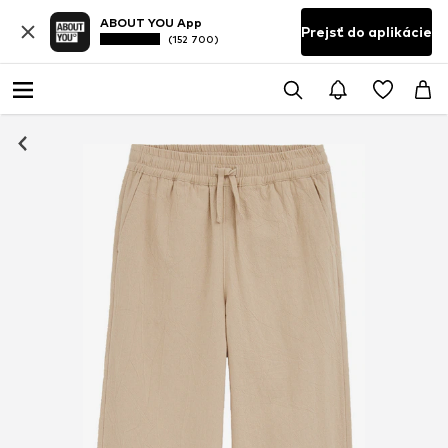
ABOUT YOU App
Prejsť do aplikácie
(152 700)