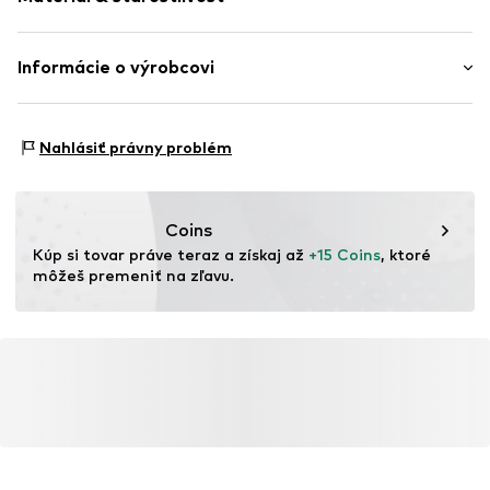
Strih: Štandardný strih
Bočné vrecká
Výška pásu: Vysoký pás
Švy tón v tóne
Materiál: 100% Bavlna
Informácie o výrobcovi
Mäkký omak
Krajina pôvodu: India
Číslo položky
WEFehub001000001
WE Fashion
Reactorweg 101
Nahlásiť právny problém
3542AD Utecht
NL
wecustomerservice@wefashion.com
Coins
Kúp si tovar práve teraz a získaj až 
+15 Coins
, ktoré 
môžeš premeniť na zľavu.