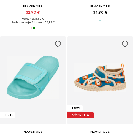
PLAYSHOES
PLAYSHOES
32,90 €
34,90 €
Pôvodne: 39,90 €
Posledná najnižšia cena:
26,32 €
Deti
Deti
VÝPREDAJ
PLAYSHOES
PLAYSHOES