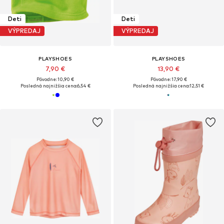
Deti
Deti
VÝPREDAJ
VÝPREDAJ
PLAYSHOES
PLAYSHOES
7,90 €
13,90 €
Pôvodne: 10,90 €
Pôvodne: 17,90 €
Posledná najnižšia cena:
6,54 €
Posledná najnižšia cena:
12,51 €