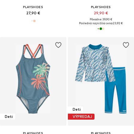
PLAYSHOES
PLAYSHOES
27,90 €
29,90 €
Pôvodne: 39,90 €
Posledná najnižšia cena:
23,92 €
Deti
Deti
VÝPREDAJ
PLAYSHOES
PLAYSHOES