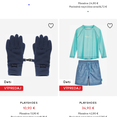
Pôvodne: 24,90 €
Posledná najnižšia cena:
16,72 €
Deti
Deti
VÝPREDAJ
VÝPREDAJ
PLAYSHOES
PLAYSHOES
10,90 €
34,90 €
Pôvodne: 13,90 €
Pôvodne: 42,90 €
Posledná najnižšia cena:
8,18 €
Posledná najnižšia cena:
27,92 €