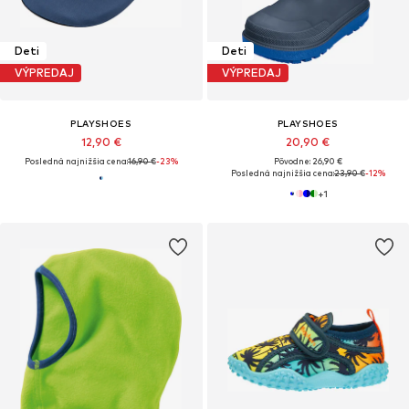
Deti
Deti
VÝPREDAJ
VÝPREDAJ
PLAYSHOES
PLAYSHOES
12,90 €
20,90 €
Posledná najnižšia cena:
16,90 €
-23%
Pôvodne: 26,90 €
Posledná najnižšia cena:
23,90 €
-12%
+
1