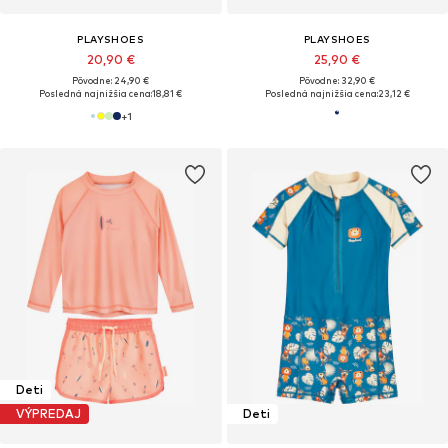
PLAYSHOES
PLAYSHOES
20,90 €
25,90 €
Pôvodne: 24,90 €
Pôvodne: 32,90 €
Posledná najnižšia cena:
18,81 €
Posledná najnižšia cena:
23,12 €
+
1
Deti
VÝPREDAJ
Deti