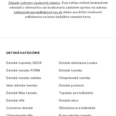
Zásady ochrany osobných údajov
. Svoj súhlas môžeš kedykoľvek
odvolať s účinnosťou do budúcnosti zaslaním správy na adresu
zakaznickyservis@aboutyou.sk
alebo použitím možnosti
odhlásenia na konci každého newslettera.
DETSKÉ KATEGÓRIE
Detské topánky GEOX
Detské oblečenie Lindex
Detské tenisky PUMA
Detské tenisky
Detské tenisky adidas
Chlapčenské tenisky
Vans détske tenisky
Detské pyžamá
Detské Nike tenisky
Topánky pre bábätká
Detské rifle
Detská obuv
Converse detské
Oblečenie pre bábätká
Chlapčenské rifle
Puma detske tenisky