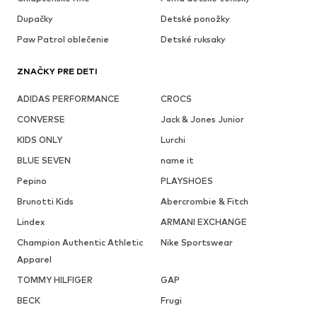
Dupačky
Detské ponožky
Paw Patrol oblečenie
Detské ruksaky
ZNAČKY PRE DETI
ADIDAS PERFORMANCE
CROCS
CONVERSE
Jack & Jones Junior
KIDS ONLY
Lurchi
BLUE SEVEN
name it
Pepino
PLAYSHOES
Brunotti Kids
Abercrombie & Fitch
Lindex
ARMANI EXCHANGE
Champion Authentic Athletic
Nike Sportswear
Apparel
TOMMY HILFIGER
GAP
BECK
Frugi