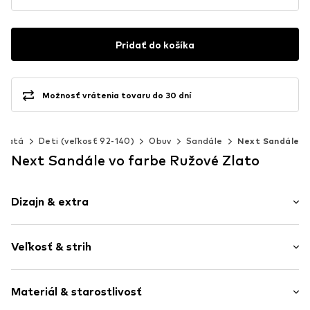
Pridať do košíka
Možnosť vrátenia tovaru do 30 dní
včatá
Deti (veľkosť 92-140)
Obuv
Sandále
Next Sandále
Next Sandále vo farbe Ružové Zlato
Dizajn & extra
Jednofarebné
Veľkosť & strih
Eko koža
Otvorená špička
Výška podpätku: Nízky podpätok (0-3 cm)
Nastaviteľný popruh
Materiál & starostlivosť
Trblietavý