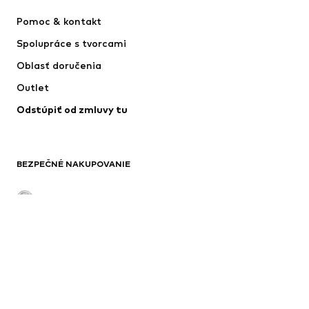
NAME IT
SUPERFIT
Pomoc & kontakt
ADIDAS PERFORMANCE
Jordan
Spolupráce s tvorcami
Oblasť doručenia
Outlet
Odstúpiť od zmluvy tu
BEZPEČNÉ NAKUPOVANIE
Tvoje dáta sú u nás v bezpečí
*Doručenie je pri objednávkach od 24,90 € zadarmo, inak sa na
objednávku vzťahujú poplatky za doručenie a služby vo výške 2,90 €.
Najnižšia cena za posledných 30 dní pred znížením ceny.
****Bezplatne zo všetkých slovenských sietí. Pri volaní zo zahraničia
môžu byť účtované poplatky.
******Všetky ceny sú vrátane DPH.