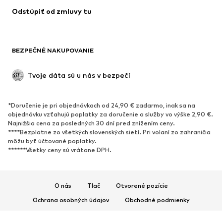
Odstúpiť od zmluvy tu
BEZPEČNÉ NAKUPOVANIE
Tvoje dáta sú u nás v bezpečí
*Doručenie je pri objednávkach od 24,90 € zadarmo, inak sa na
objednávku vzťahujú poplatky za doručenie a služby vo výške 2,90 €.
Najnižšia cena za posledných 30 dní pred znížením ceny.
****Bezplatne zo všetkých slovenských sietí. Pri volaní zo zahraničia
môžu byť účtované poplatky.
******Všetky ceny sú vrátane DPH.
O nás
Tlač
Otvorené pozície
Ochrana osobných údajov
Obchodné podmienky
Impresum
Prístupnosť
Bezpečnosť produktu