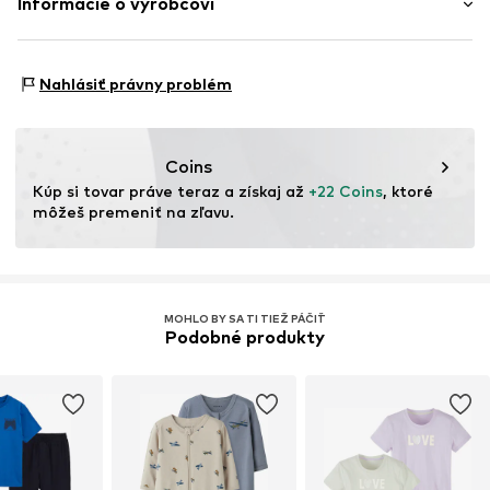
Informácie o výrobcovi
Krajina pôvodu: India
JACKY Baby- und Kindermoden GmbH
Ulmer Str. 99
Nahlásiť právny problém
72555 Metzingen
DE
info@jacky.de
Coins
Kúp si tovar práve teraz a získaj až 
+22 Coins
, ktoré 
môžeš premeniť na zľavu.
MOHLO BY SA TI TIEŽ PÁČIŤ
Podobné produkty