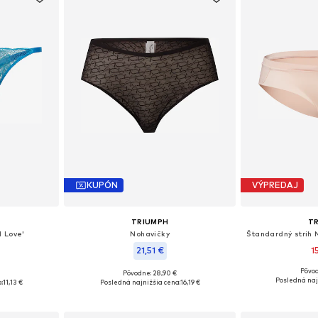
KUPÓN
VÝPREDAJ
TRIUMPH
T
 Love'
Nohavičky
21,51 €
1
Pôvod
Pôvodne: 28,90 €
Dostupné 
S-S, L
Dostupné veľkosti: S, M-L
Posledná naj
:
11,13 €
Posledná najnižšia cena:
16,19 €
Pridať
íka
Pridať do košíka