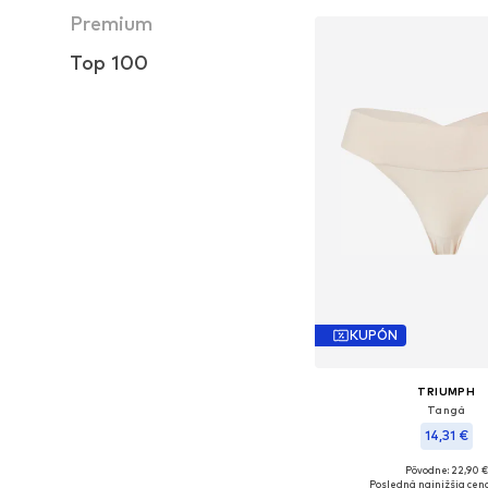
Premium
Top 100
KUPÓN
TRIUMPH
Tangá
14,31 €
Pôvodne: 22,90 €
Dostupné veľkosti:
Posledná najnižšia cena