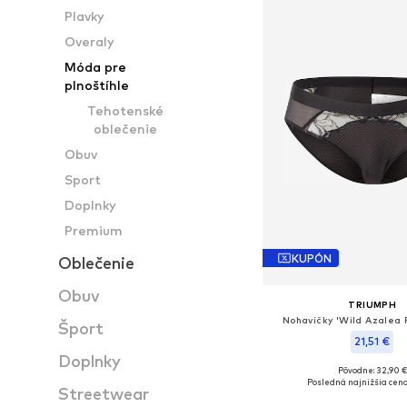
Plavky
Overaly
Móda pre
plnoštíhle
Tehotenské
oblečenie
Obuv
Sport
Doplnky
Premium
KUPÓN
Oblečenie
Obuv
TRIUMPH
Nohavičky 'Wild Azalea F
Šport
21,51 €
Doplnky
Pôvodne: 32,90 €
Dostupné veľkosti: S
Posledná najnižšia cena
Streetwear
Pridať do koš