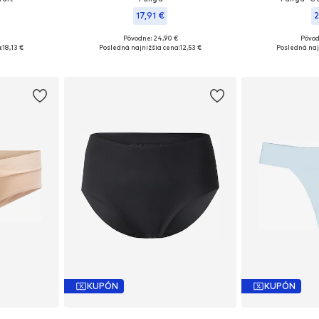
17,91 €
2
Pôvodne: 24,90 €
Pôvod
: XL
Dostupné veľkosti: S
Dostupné
:
18,13 €
Posledná najnižšia cena:
12,53 €
Posledná naj
íka
Pridať do košíka
Pridať
KUPÓN
KUPÓN