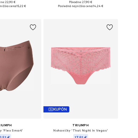
ne: 22,90 €
Pôvodne: 27,90 €
é veľkosti: M
Dostupné veľkosti: M
nižšia cena:
15,22 €
Posledná najnižšia cena:
14,24 €
 do košíka
Pridať do košíka
KUPÓN
RIUMPH
TRIUMPH
y 'Flex Smart'
Nohavičky 'That Night In Vegas'
2,51 €
17,91 €