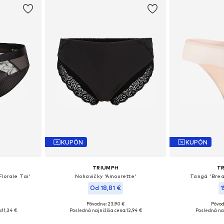
KUPÓN
KUPÓN
TRIUMPH
T
lorale Tai'
Nohavičky 'Amourette'
Tangá 'Brea
Od 18,81 €
1
Pôvodne: 23,90 €
Pôvod
-M, M-L
Dostupné veľkosti: M, M-L
Dostupné veľk
:
11,34 €
Posledná najnižšia cena:
12,94 €
Posledná naj
íka
Pridať do košíka
Pridať