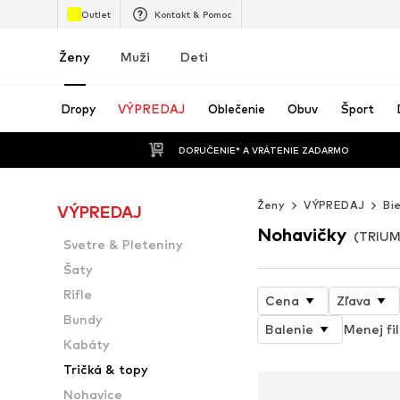
Outlet
Kontakt & Pomoc
Ženy
Muži
Deti
Dropy
VÝPREDAJ
Oblečenie
Obuv
Šport
 DORUČENIE* A VRÁTENIE ZADARMO
Ženy
VÝPREDAJ
Bi
VÝPREDAJ
Nohavičky
(TRIUM
Svetre & Pleteniny
Šaty
Rifle
Cena
Zľava
Bundy
Balenie
Menej fil
Kabáty
Tričká & topy
Nohavice