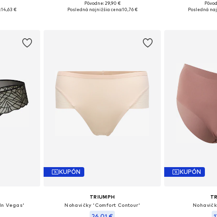
€
Pôvodne: 29,90 €
Pôvod
, XXL, XXXL
Dostupné veľkosti: M
Dostupn
:
14,63 €
Posledná najnižšia cena:
10,76 €
Posledná naj
íka
Pridať do košíka
Pridať
KUPÓN
KUPÓN
TRIUMPH
T
In Vegas'
Nohavičky 'Comfort Contour'
Nohavičk
26,01 €
1