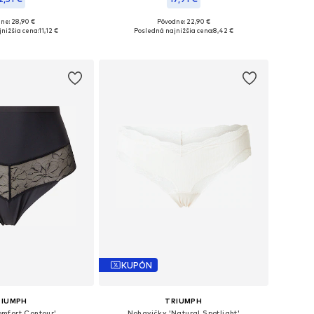
ne: 28,90 €
Pôvodne: 22,90 €
 veľkosti: XXS
Dostupné veľkosti: S
nižšia cena:
11,12 €
Posledná najnižšia cena:
8,42 €
 do košíka
Pridať do košíka
KUPÓN
RIUMPH
TRIUMPH
mfort Contour'
Nohavičky 'Natural Spotlight'