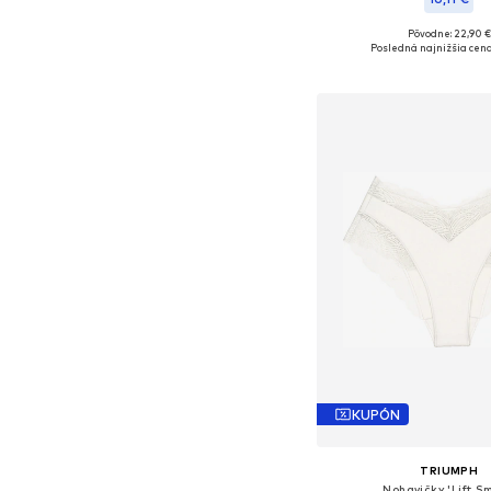
Pôvodne: 22,90 €
Dostupné veľkosti
Posledná najnižšia cena
Pridať do koš
KUPÓN
TRIUMPH
Nohavičky 'Lift S