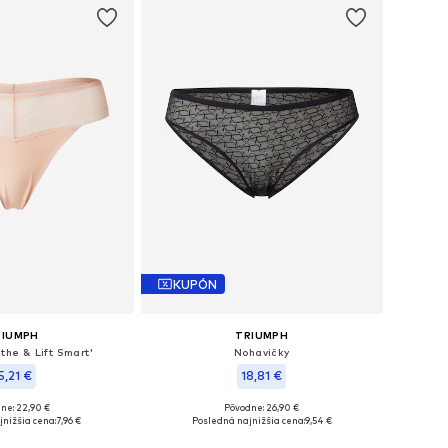
KUPÓN
RIUMPH
TRIUMPH
the & Lift Smart'
Nohavičky
5,21 €
18,81 €
ne: 22,90 €
Pôvodne: 26,90 €
osti: XS, S, L, XL
Dostupné veľkosti: S-M
nižšia cena:
7,96 €
Posledná najnižšia cena:
9,54 €
 do košíka
Pridať do košíka