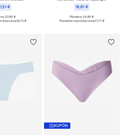
1,51 €
18,81 €
ne: 32,90 €
Pôvodne: 34,90 €
 veľkosti: XL
Dostupné veľkosti: XXL
nižšia cena:
16,73 €
Posledná najnižšia cena:
17,77 €
 do košíka
Pridať do košíka
KUPÓN