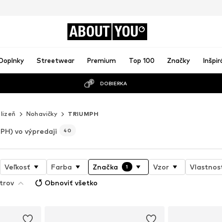
ABOUT
YOU
Doplnky
Streetwear
Premium
Top 100
Značky
Inšpir
DOBIERKA
elizeň
Nohavičky
TRIUMPH
PH) vo výpredaji
40
Veľkosť
Farba
Značka
Vzor
Vlastnos
1
trov
Obnoviť všetko