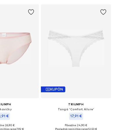
KUPÓN
RIUMPH
TRIUMPH
havičky
Tangá 'Comfort Allure'
8,91 €
17,91 €
ne: 26,90 €
Pôvodne: 24,90 €
ľkosti: XS-S, S-M
Dostupné veľkosti: M, XL, XXL
nižšia cena:
7,92 €
Posledná najnižšia cena:
12,53 €