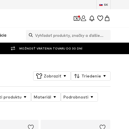
SK
1
ácia
MOŽNOSŤ VRÁTENIA TOVARU DO 30 DNÍ
Zobraziť
Triedenie
ti produktu
Materiál
Podrobnosti