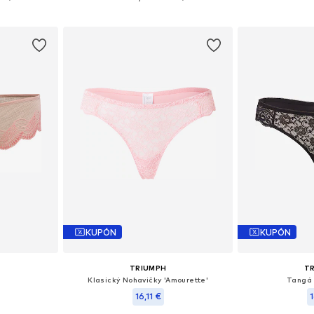
íka
Pridať do košíka
Pridať
KUPÓN
KUPÓN
TRIUMPH
T
Klasický Nohavičky 'Amourette'
Tangá 
16,11 €
1