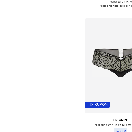
Pôvodne: 24,90 
Dostupné veľkosti: M, XL
Posledná najnižšia cena
Pridať do koš
KUPÓN
TRIUMPH
Nohavičky 'That Night 
16,11 €