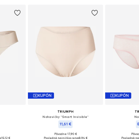
KUPÓN
KUPÓN
TRIUMPH
T
Nohavičky 'Smart Invisible'
No
11,61 €
Pôvodne: 17,90 €
Pôvod
 M-L
Dostupné veľkosti: M-L
Dostupné ve
:
15,12 €
Posledná najnižšia cena:
8,94 €
Posledná naj