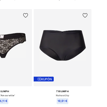
 do košíka
Pridať do košíka
KUPÓN
RIUMPH
TRIUMPH
'Amourette'
Nohavičky
6,11 €
18,81 €