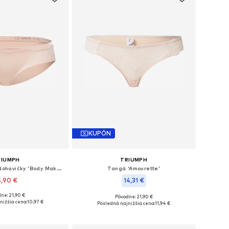
KUPÓN
RIUMPH
TRIUMPH
Štandardný strih Nohavičky 'Body Make-Up Soft Touch'
Tangá 'Amourette'
5,90 €
14,31 €
ne: 21,90 €
Pôvodne: 21,90 €
veľkosti: XS-S
Dostupné veľkosti: S-M, M-L
nižšia cena:
10,97 €
Posledná najnižšia cena:
11,94 €
 do košíka
Pridať do košíka