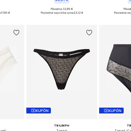
Pôvodne: 32,90 €
Pôvod
: S
Dostupné veľkosti: L
Dostupné
:
17,90 €
Posledná najnižšia cena:
23,12 €
Posledná naj
íka
Pridať do košíka
Pridať
KUPÓN
KUPÓN
TRIUMPH
T
mart'
Tangá
Tangá 'Co