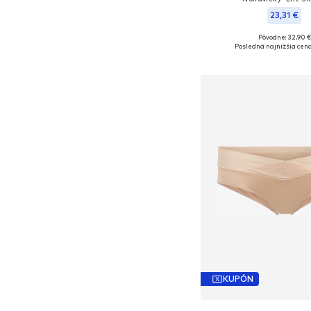
23,31 €
Pôvodne: 32,90 €
Dostupné veľkosti
Posledná najnižšia cena
Pridať do koš
KUPÓN