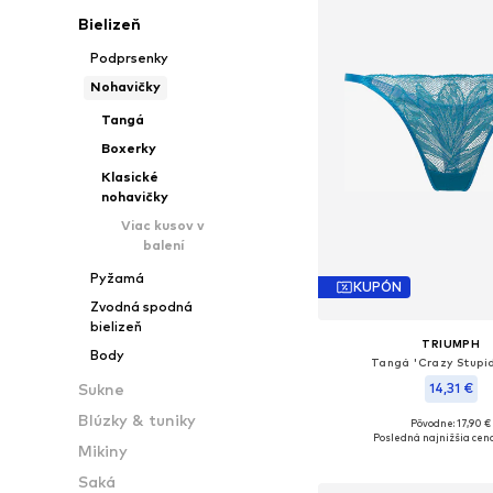
Bielizeň
Podprsenky
Nohavičky
Tangá
Boxerky
Klasické
nohavičky
Viac kusov v
balení
Pyžamá
KUPÓN
Zvodná spodná
bielizeň
TRIUMPH
Body
Tangá 'Crazy Stupid
14,31 €
Sukne
Blúzky & tuniky
Pôvodne: 17,90 €
Dostupné veľkosti: X
Posledná najnižšia cena
Mikiny
Pridať do koš
Saká