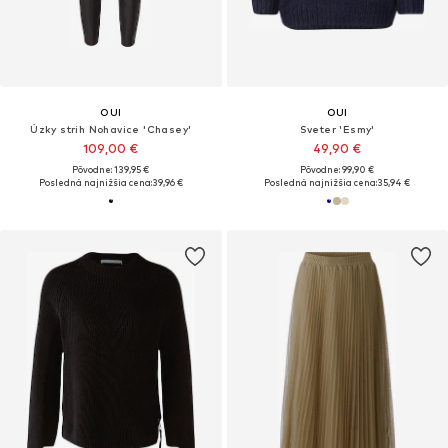
OUI
OUI
Úzky strih Nohavice 'Chasey'
Sveter 'Esmy'
109,00 €
49,90 €
Pôvodne: 139,95 €
Pôvodne: 99,90 €
Posledná najnižšia cena:
39,96 €
Posledná najnižšia cena:
35,94 €