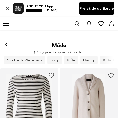
ABOUT YOU App
Prejsť do aplikácie
(152 700)
Sledovať
Móda
(OUI) pre ženy vo výpredaji
Svetre & Pleteniny
Šaty
Rifle
Bundy
Kabáty