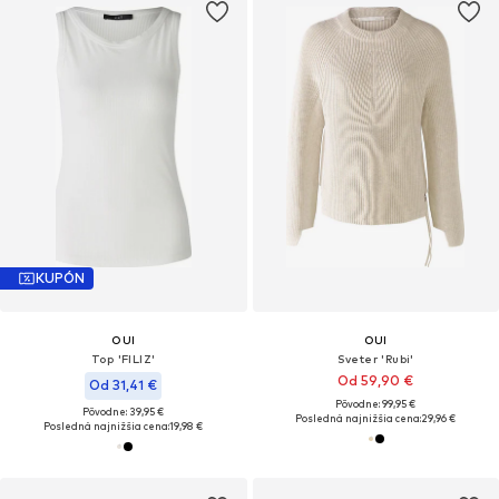
KUPÓN
OUI
OUI
Top 'FILIZ'
Sveter 'Rubi'
Od 59,90 €
Od 31,41 €
Pôvodne: 99,95 €
Pôvodne: 39,95 €
Posledná najnižšia cena:
29,96 €
Posledná najnižšia cena:
19,98 €