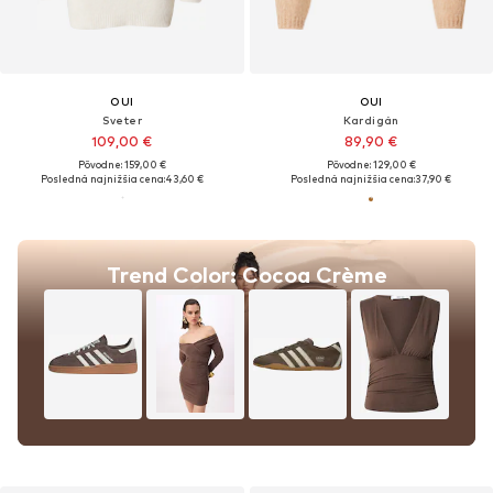
OUI
OUI
Sveter
Kardigán
109,00 €
89,90 €
Pôvodne: 159,00 €
Pôvodne: 129,00 €
Posledná najnižšia cena:
43,60 €
Posledná najnižšia cena:
37,90 €
Trend Color: Cocoa Crème