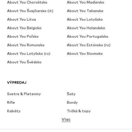
About You Chorvátsko
About You Maďarsko
About You Švajčiarsko (it)
About You Taliansko
About You Litva
About You Lotyšsko
About You Belgicko
About You Holandsko
About You Poľsko
About You Portugalsko
About You Rumunsko
About You Estónsko (ru)
About You Lotyšsko (ru)
About You Slovinsko
About You Švédsko
VÝPREDAJ
Svetre & Pleteniny
Šaty
Rifle
Bundy
Kabáty
Tričká & topy
Viac
Nohavice
Bielizeň
Sukne
Blúzky & tuniky