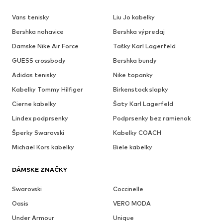
Vans tenisky
Liu Jo kabelky
Bershka nohavice
Bershka výpredaj
Damske Nike Air Force
Tašky Karl Lagerfeld
GUESS crossbody
Bershka bundy
Adidas tenisky
Nike topanky
Kabelky Tommy Hilfiger
Birkenstock slapky
Cierne kabelky
Šaty Karl Lagerfeld
Lindex podprsenky
Podprsenky bez ramienok
Šperky Swarovski
Kabelky COACH
Michael Kors kabelky
Biele kabelky
DÁMSKE ZNAČKY
Swarovski
Coccinelle
Oasis
VERO MODA
Under Armour
Unique