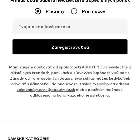
Prihlásiť sa k odberu newslettera a špeciálnych ponúk
Pre ženy
Pre mužov
Tvoja e-mailová adresa
Zaregistrovať sa
Mám záujem dostávať od spoločnosti ABOUT YOU newslettre o
aktuálnych trendoch, ponukách a zľavových kupónoch v súlade s
Zásady ochrany osobných údajov
. Svoj súhlas môžeš kedykoľvek
odvolať s účinnosťou do budúcnosti zaslaním správy na adresu
zakaznickyservis@aboutyou.sk
alebo použitím možnosti
odhlásenia na konci každého newslettera.
DÁMSKE KATEGÓRIE