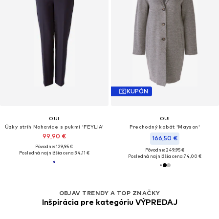
KUPÓN
OUI
OUI
Úzky strih Nohavice s pukmi 'FEYLIA'
Prechodný kabát 'Mayson'
99,90 €
166,50 €
Pôvodne: 129,95 €
Pôvodne: 249,95 €
Posledná najnižšia cena:
34,11 €
Posledná najnižšia cena:
74,00 €
OBJAV TRENDY A TOP ZNAČKY
Inšpirácia pre kategóriu VÝPREDAJ