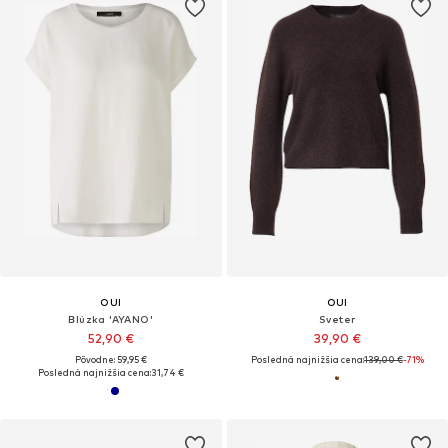
OUI
OUI
Blúzka 'AYANO'
Sveter
52,90 €
39,90 €
Pôvodne: 59,95 €
Posledná najnižšia cena:
139,00 €
-71%
Posledná najnižšia cena:
31,74 €