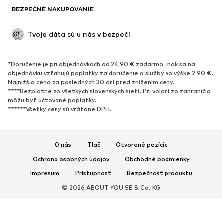
BEZPEČNÉ NAKUPOVANIE
Príležitosti
Exkluzívne
Upcyklácia
Tvoje dáta sú u nás v bezpečí
OBUV
*Doručenie je pri objednávkach od 24,90 € zadarmo, inak sa na
Nové
Obľúbené
objednávku vzťahujú poplatky za doručenie a služby vo výške 2,90 €.
Najnižšia cena za posledných 30 dní pred znížením ceny.
Tenisky
Členkové čižmy
****Bezplatne zo všetkých slovenských sietí. Pri volaní zo zahraničia
Topánky na vysokom podpätku
Čižmy
môžu byť účtované poplatky.
******Všetky ceny sú vrátane DPH.
Sandále
Poltopánky
Športová obuv
Baleríny
Šľapky
Papuče
O nás
Tlač
Otvorené pozície
Exkluzívne
Ochrana osobných údajov
Obchodné podmienky
Impresum
Prístupnosť
Bezpečnosť produktu
ŠPORT
© 2026 ABOUT YOU SE & Co. KG
Športové oblečenie
Druhy športov
Športová obuv
Športové batohy a tašky