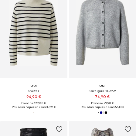
OUI
OUI
Sveter
Kardigán 'ILAYA'
94,90 €
74,90 €
Pôvodne: 129,00 €
Pôvodne: 99,90 €
Posledná najnižšia cena:
37,96 €
Posledná najnižšia cena:
56,18 €