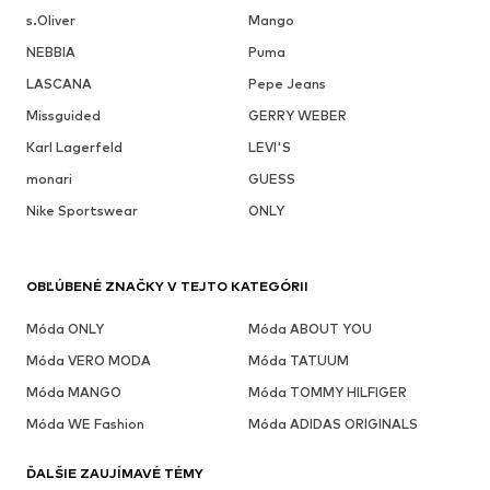
s.Oliver
Mango
NEBBIA
Puma
LASCANA
Pepe Jeans
Missguided
GERRY WEBER
Karl Lagerfeld
LEVI'S
monari
GUESS
Nike Sportswear
ONLY
OBĽÚBENÉ ZNAČKY V TEJTO KATEGÓRII
Móda ONLY
Móda ABOUT YOU
Móda VERO MODA
Móda TATUUM
Móda MANGO
Móda TOMMY HILFIGER
Móda WE Fashion
Móda ADIDAS ORIGINALS
ĎALŠIE ZAUJÍMAVÉ TÉMY