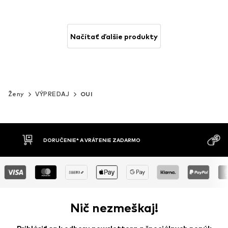
Načítať ďalšie produkty
Ženy
VÝPREDAJ
OUI
MOŽNOSŤ VR
DOBIERKA
DNÍ
Nič nezmeškaj!