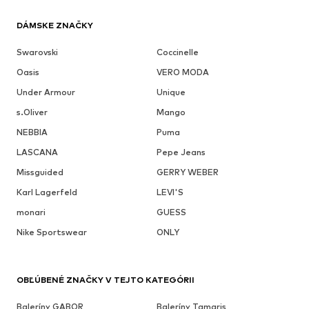
DÁMSKE ZNAČKY
Swarovski
Coccinelle
Oasis
VERO MODA
Under Armour
Unique
s.Oliver
Mango
NEBBIA
Puma
LASCANA
Pepe Jeans
Missguided
GERRY WEBER
Karl Lagerfeld
LEVI'S
monari
GUESS
Nike Sportswear
ONLY
OBĽÚBENÉ ZNAČKY V TEJTO KATEGÓRII
Baleríny GABOR
Baleríny Tamaris