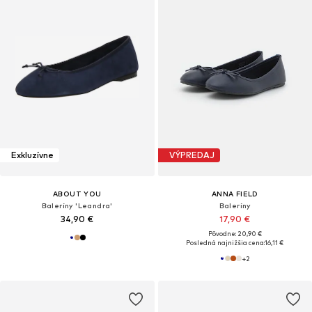
Exkluzívne
VÝPREDAJ
ABOUT YOU
ANNA FIELD
Baleríny 'Leandra'
Baleríny
34,90 €
17,90 €
Pôvodne: 20,90 €
Posledná najnižšia cena:
16,11 €
+
2