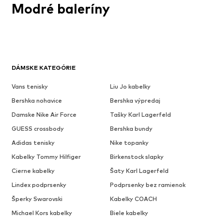
Modré baleríny
DÁMSKE KATEGÓRIE
Vans tenisky
Liu Jo kabelky
Bershka nohavice
Bershka výpredaj
Damske Nike Air Force
Tašky Karl Lagerfeld
GUESS crossbody
Bershka bundy
Adidas tenisky
Nike topanky
Kabelky Tommy Hilfiger
Birkenstock slapky
Cierne kabelky
Šaty Karl Lagerfeld
Lindex podprsenky
Podprsenky bez ramienok
Šperky Swarovski
Kabelky COACH
Michael Kors kabelky
Biele kabelky