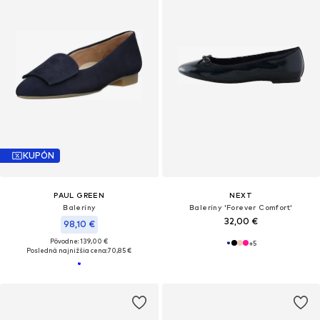
KUPÓN
PAUL GREEN
NEXT
Baleríny
Baleríny 'Forever Comfort'
32,00 €
98,10 €
Pôvodne: 139,00 €
+
5
Posledná najnižšia cena:
70,85 €