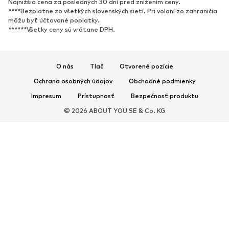
Najnižšia cena za posledných 30 dní pred znížením ceny.
Tenisky
Členkové čižmy
****Bezplatne zo všetkých slovenských sietí. Pri volaní zo zahraničia
Topánky na vysokom podpätku
Čižmy
môžu byť účtované poplatky.
******Všetky ceny sú vrátane DPH.
Sandále
Poltopánky
Športová obuv
Baleríny
Šľapky
Papuče
O nás
Tlač
Otvorené pozície
Exkluzívne
Ochrana osobných údajov
Obchodné podmienky
Impresum
Prístupnosť
Bezpečnosť produktu
ŠPORT
© 2026 ABOUT YOU SE & Co. KG
Športové oblečenie
Druhy športov
Športová obuv
Športové batohy a tašky
Športové doplnky
DOPLNKY
Nové
Tašky & batohy
Bižutéria
Šály & šatky
Klobúky & čiapky
Opasky