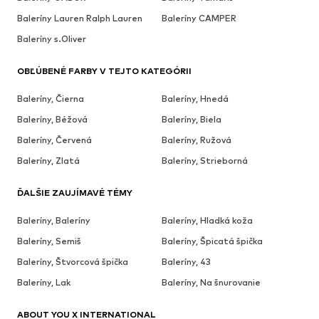
Baleríny Lauren Ralph Lauren
Baleríny CAMPER
Baleríny s.Oliver
OBĽÚBENÉ FARBY V TEJTO KATEGÓRII
Baleríny, Čierna
Baleríny, Hnedá
Baleríny, Béžová
Baleríny, Biela
Baleríny, Červená
Baleríny, Ružová
Baleríny, Zlatá
Baleríny, Strieborná
ĎALŠIE ZAUJÍMAVÉ TÉMY
Baleríny, Baleríny
Baleríny, Hladká koža
Baleríny, Semiš
Baleríny, Špicatá špička
Baleríny, Štvorcová špička
Baleríny, 43
Baleríny, Lak
Baleríny, Na šnurovanie
ABOUT YOU X INTERNATIONAL