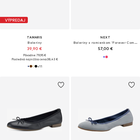
VÝPREDAJ
TAMARIS
NEXT
Baleríny
Baleríny s ramienkom 'Forever Comfort'
39,90 €
57,00 €
Pôvodne: 79,95 €
Posledná najnižšia cena:
38,43 €
+
11