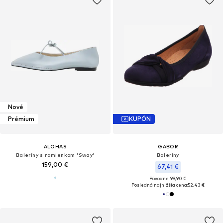
Nové
Prémium
KUPÓN
ALOHAS
GABOR
Baleríny s ramienkom 'Sway'
Baleríny
159,00 €
67,41 €
Pôvodne: 99,90 €
Posledná najnižšia cena:
52,43 €