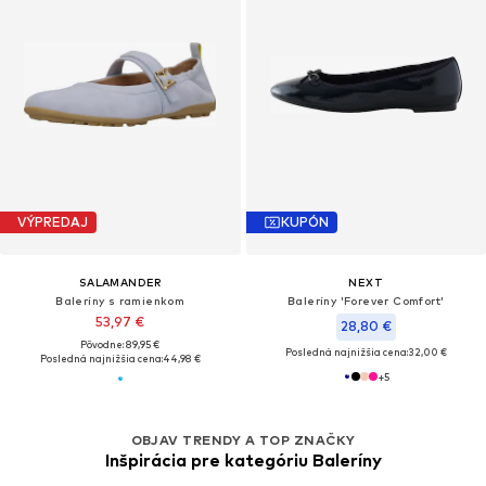
VÝPREDAJ
KUPÓN
SALAMANDER
NEXT
Baleríny s ramienkom
Baleríny 'Forever Comfort'
53,97 €
28,80 €
Pôvodne: 89,95 €
Posledná najnižšia cena:
32,00 €
Posledná najnižšia cena:
44,98 €
+
5
OBJAV TRENDY A TOP ZNAČKY
Inšpirácia pre kategóriu Baleríny