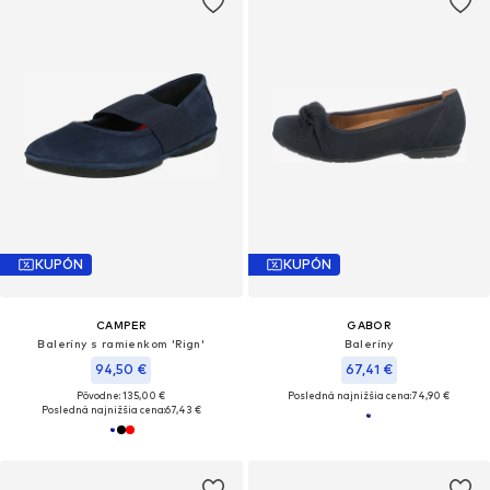
KUPÓN
KUPÓN
CAMPER
GABOR
Baleríny s ramienkom 'Rign'
Baleríny
94,50 €
67,41 €
Pôvodne: 135,00 €
Posledná najnižšia cena:
74,90 €
Posledná najnižšia cena:
67,43 €