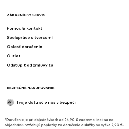
OBLEČENIE
ZÁKAZNÍCKY SERVIS
Nové
Obľúbené
Šaty
Rifle
Pomoc & kontakt
Tričká & topy
Nohavice
Spolupráce s tvorcami
Bundy
Svetre & pleteniny
Oblasť doručenia
Bielizeň
Blúzky & tuniky
Outlet
Kabáty
Sukne
Odstúpiť od zmluvy tu
Plavky
Mikiny
Saká
Overaly
Móda pre plnoštíhle
Tehotenské oblečenie
BEZPEČNÉ NAKUPOVANIE
Príležitosti
Exkluzívne
Upcyklácia
Tvoje dáta sú u nás v bezpečí
OBUV
*Doručenie je pri objednávkach od 24,90 € zadarmo, inak sa na
Nové
Obľúbené
objednávku vzťahujú poplatky za doručenie a služby vo výške 2,90 €.