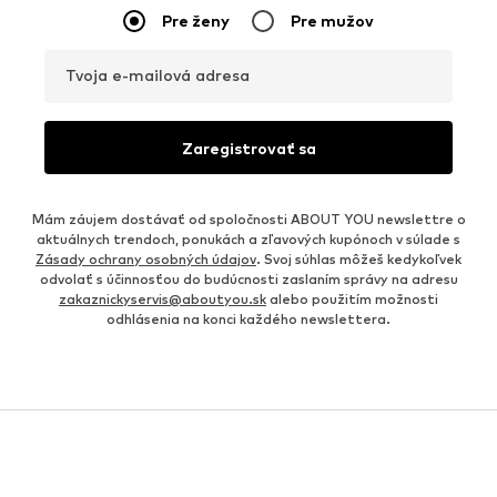
Pre ženy
Pre mužov
Tvoja e-mailová adresa
Zaregistrovať sa
Mám záujem dostávať od spoločnosti ABOUT YOU newslettre o
aktuálnych trendoch, ponukách a zľavových kupónoch v súlade s
Zásady ochrany osobných údajov
. Svoj súhlas môžeš kedykoľvek
odvolať s účinnosťou do budúcnosti zaslaním správy na adresu
zakaznickyservis@aboutyou.sk
alebo použitím možnosti
odhlásenia na konci každého newslettera.