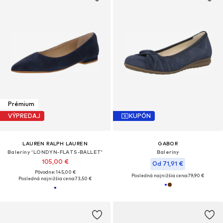
Prémium
VÝPREDAJ
KUPÓN
LAUREN RALPH LAUREN
GABOR
Baleríny 'LONDYN-FLATS-BALLET'
Baleríny
105,00 €
Od 71,91 €
Pôvodne: 145,00 €
Posledná najnižšia cena:
79,90 €
Posledná najnižšia cena:
73,50 €