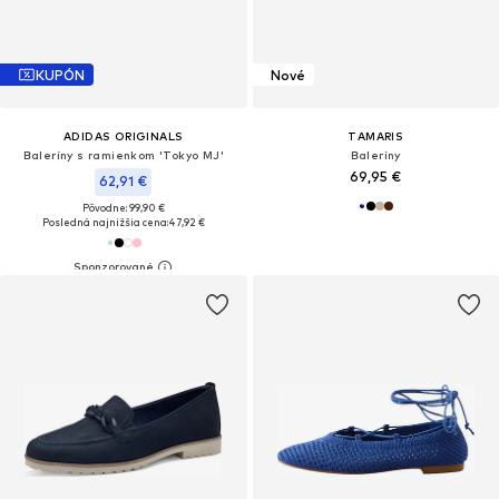
KUPÓN
Nové
ADIDAS ORIGINALS
TAMARIS
Baleríny s ramienkom 'Tokyo MJ'
Baleríny
69,95 €
62,91 €
Pôvodne: 99,90 €
Posledná najnižšia cena:
47,92 €