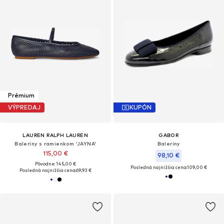
Prémium
VÝPREDAJ
KUPÓN
LAUREN RALPH LAUREN
GABOR
Baleríny s ramienkom 'JAYNA'
Baleríny
115,00 €
98,10 €
Pôvodne: 145,00 €
Posledná najnižšia cena:
109,00 €
Posledná najnižšia cena:
69,93 €