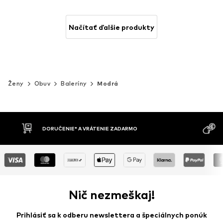
Načítať ďalšie produkty
Ženy
Obuv
Baleríny
Modrá
MOŽNOSŤ VR
DOBIERKA
DNÍ
Nič nezmeškaj!
Prihlásiť sa k odberu newslettera a špeciálnych ponúk