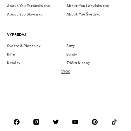
About You Estónsko (ru)
About You Lotyšsko (ru)
About You Slovinsko
About You Švédsko
VÝPREDAJ
Svetre & Pleteniny
Šaty
Rifle
Bundy
Kabáty
Tričká & topy
Viac
Nohavice
Bielizeň
Sukne
Blúzky & tuniky
Mikiny
Saká
Plavky
Overaly
Móda pre plnoštíhle
Tehotenské oblečenie
Obuv
Sport
Doplnky
Premium