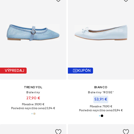
VÝPREDAJ
KUPÓN
TRENDYOL
BIANCO
Baleríny
Baleríny 'ROSE'
27,90 €
53,91 €
Pôvodne: 39,90 €
Pôvodne: 79,90 €
Posledná najnižšia cena:
23,94 €
Posledná najnižšia cena:
35,94 €