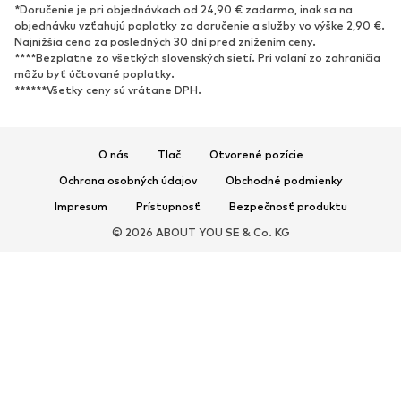
*Doručenie je pri objednávkach od 24,90 € zadarmo, inak sa na
Nové
Obľúbené
objednávku vzťahujú poplatky za doručenie a služby vo výške 2,90 €.
Najnižšia cena za posledných 30 dní pred znížením ceny.
Tenisky
Členkové čižmy
****Bezplatne zo všetkých slovenských sietí. Pri volaní zo zahraničia
Topánky na vysokom podpätku
Čižmy
môžu byť účtované poplatky.
******Všetky ceny sú vrátane DPH.
Sandále
Poltopánky
Športová obuv
Baleríny
Šľapky
Papuče
O nás
Tlač
Otvorené pozície
Exkluzívne
Ochrana osobných údajov
Obchodné podmienky
Impresum
Prístupnosť
Bezpečnosť produktu
ŠPORT
© 2026 ABOUT YOU SE & Co. KG
Športové oblečenie
Druhy športov
Športová obuv
Športové batohy a tašky
Športové doplnky
DOPLNKY
Nové
Tašky & batohy