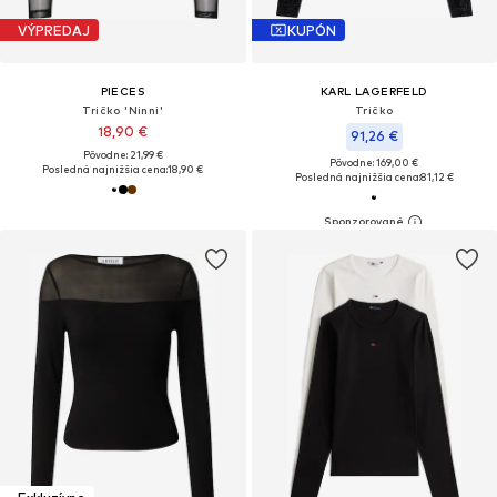
VÝPREDAJ
KUPÓN
PIECES
KARL LAGERFELD
Tričko 'Ninni'
Tričko
18,90 €
91,26 €
Pôvodne: 21,99 €
Pôvodne: 169,00 €
Posledná najnižšia cena:
18,90 €
Posledná najnižšia cena:
81,12 €