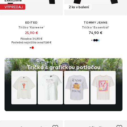
Exkluzívne
VÝPREDAJ
2 ks v balení
EDITED
TOMMY JEANS
Tričko 'Kareene'
Tričko 'Essential'
25,90 €
74,90 €
Pôvodne: 34,90 €
Posledná najnižšia cena:
11,66 €
Tričká s grafickou potlačou