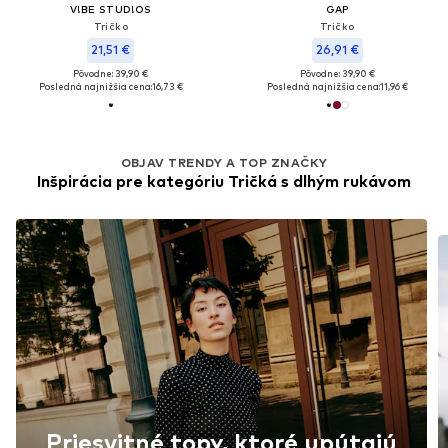
V!BE STUD!OS
GAP
Tričko
Tričko
21,51 €
26,91 €
Pôvodne: 39,90 €
Pôvodne: 39,90 €
Posledná najnižšia cena:
16,73 €
Posledná najnižšia cena:
11,96 €
OBJAV TRENDY A TOP ZNAČKY
Inšpirácia pre kategóriu Tričká s dlhým rukávom
Priesvitné topy, ktoré upútajú