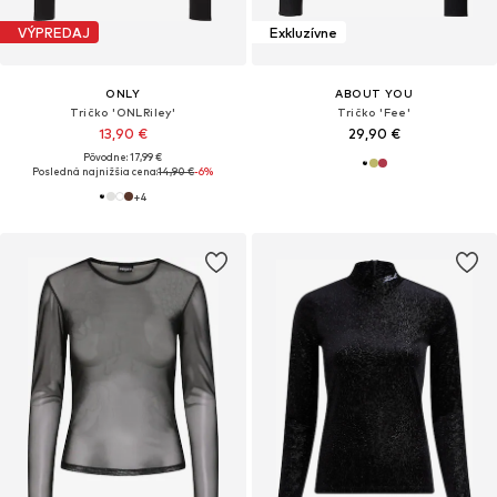
VÝPREDAJ
Exkluzívne
ONLY
ABOUT YOU
Tričko 'ONLRiley'
Tričko 'Fee'
13,90 €
29,90 €
Pôvodne: 17,99 €
Posledná najnižšia cena:
14,90 €
-6%
+
4