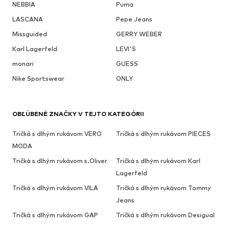
NEBBIA
Puma
LASCANA
Pepe Jeans
Missguided
GERRY WEBER
Karl Lagerfeld
LEVI'S
monari
GUESS
Nike Sportswear
ONLY
OBĽÚBENÉ ZNAČKY V TEJTO KATEGÓRII
Tričká s dlhým rukávom VERO
Tričká s dlhým rukávom PIECES
MODA
Tričká s dlhým rukávom s.Oliver
Tričká s dlhým rukávom Karl
Lagerfeld
Tričká s dlhým rukávom VILA
Tričká s dlhým rukávom Tommy
Jeans
Tričká s dlhým rukávom GAP
Tričká s dlhým rukávom Desigual