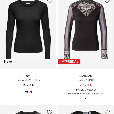
Nové
VÝPREDAJ
JDY
MORGAN
Tričko 'JDYLUCKY'
Tričko 'DING'
16,90 €
29,90 €
Pôvodne: 35,00 €
Posledná najnižšia cena:
11,12 €