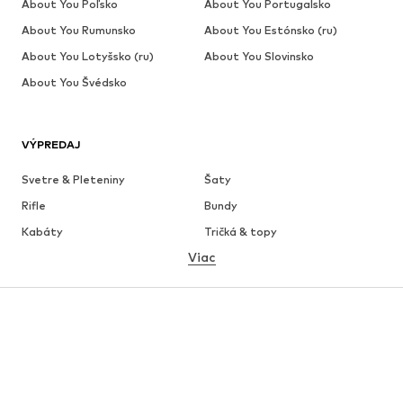
About You Poľsko
About You Portugalsko
About You Rumunsko
About You Estónsko (ru)
About You Lotyšsko (ru)
About You Slovinsko
About You Švédsko
VÝPREDAJ
Svetre & Pleteniny
Šaty
Rifle
Bundy
Kabáty
Tričká & topy
Viac
Nohavice
Bielizeň
Sukne
Blúzky & tuniky
Mikiny
Saká
Plavky
Overaly
Móda pre plnoštíhle
Tehotenské oblečenie
Obuv
Sport