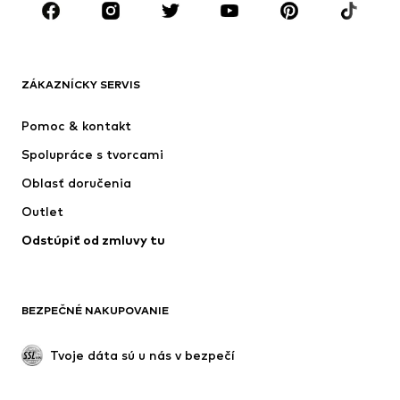
Doplnky
Premium
OBLEČENIE
ZÁKAZNÍCKY SERVIS
Nové
Obľúbené
Šaty
Rifle
Pomoc & kontakt
Tričká & topy
Nohavice
Spolupráce s tvorcami
Bundy
Svetre & pleteniny
Oblasť doručenia
Bielizeň
Blúzky & tuniky
Outlet
Kabáty
Sukne
Odstúpiť od zmluvy tu
Plavky
Mikiny
Saká
Overaly
Móda pre plnoštíhle
Tehotenské oblečenie
BEZPEČNÉ NAKUPOVANIE
Príležitosti
Exkluzívne
Upcyklácia
Tvoje dáta sú u nás v bezpečí
OBUV