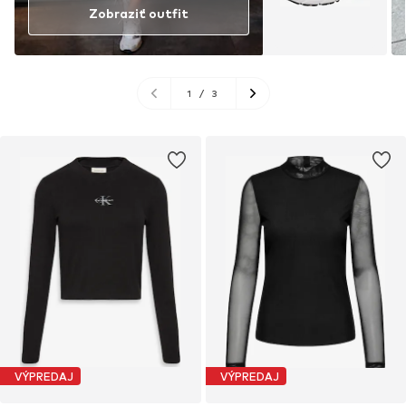
Zobraziť outfit
1
/
3
VÝPREDAJ
VÝPREDAJ