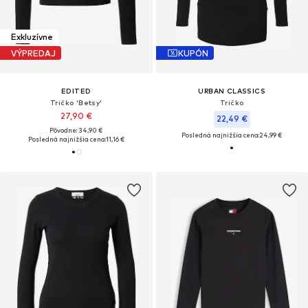
Exkluzívne
VÝPREDAJ
KUPÓN
EDITED
URBAN CLASSICS
Tričko 'Betsy'
Tričko
27,90 €
22,49 €
Pôvodne: 34,90 €
Posledná najnižšia cena:
24,99 €
Posledná najnižšia cena:
11,16 €