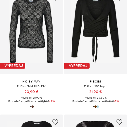
VÝPREDAJ
VÝPREDAJ
NOISY MAY
PIECES
Tričko 'NMJUDITH'
Tričko 'PCRoya'
20,90 €
21,90 €
Pôvodne: 26,90 €
Pôvodne: 24,90 €
Posledná najnižšia cena:
21,90 €
-4%
Posledná najnižšia cena:
22,41 €
-2%