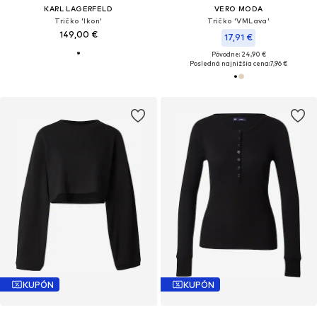
KARL LAGERFELD
VERO MODA
Tričko 'Ikon'
Tričko 'VMLava'
149,00 €
17,91 €
Pôvodne: 24,90 €
Posledná najnižšia cena:
7,96 €
KUPÓN
KUPÓN