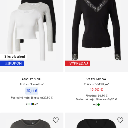
3 ks v balení
KUPÓN
VÝPREDAJ
ABOUT YOU
VERO MODA
Tričko 'Loretta'
Tričko 'VMSKye'
19,90 €
25,11 €
Pôvodne: 24,90 €
Posledná najnižšia cena:
27,90 €
Posledná najnižšia cena:
16,90 €
+
7