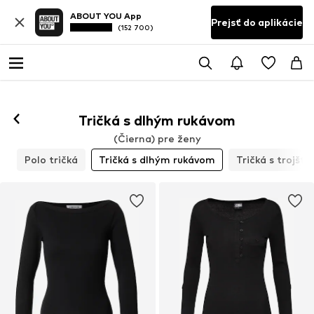
ABOUT YOU App
Prejsť do aplikácie
(152 700)
Tričká s dlhým rukávom
(Čierna) pre ženy
á
Polo tričká
Tričká s dlhým rukávom
Tričká s trojšt