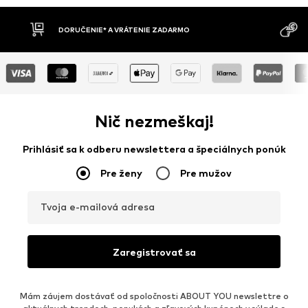
MOŽNOSŤ VR
DOBIERKA
DNÍ
Nič nezmeškaj!
Prihlásiť sa k odberu newslettera a špeciálnych ponúk
Pre ženy
Pre mužov
Tvoja e-mailová adresa
Zaregistrovať sa
Mám záujem dostávať od spoločnosti ABOUT YOU newslettre o