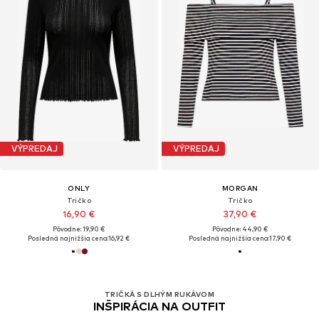
VÝPREDAJ
VÝPREDAJ
ONLY
MORGAN
Tričko
Tričko
16,90 €
37,90 €
Pôvodne: 19,90 €
Pôvodne: 44,90 €
Posledná najnižšia cena:
16,92 €
Posledná najnižšia cena:
17,90 €
TRIČKÁ S DLHÝM RUKÁVOM
INŠPIRÁCIA NA OUTFIT