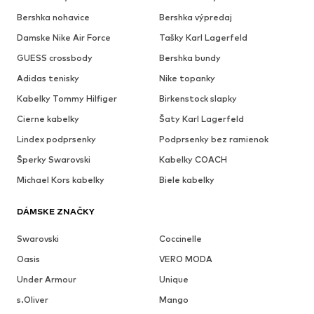
Bershka nohavice
Bershka výpredaj
Damske Nike Air Force
Tašky Karl Lagerfeld
GUESS crossbody
Bershka bundy
Adidas tenisky
Nike topanky
Kabelky Tommy Hilfiger
Birkenstock slapky
Cierne kabelky
Šaty Karl Lagerfeld
Lindex podprsenky
Podprsenky bez ramienok
Šperky Swarovski
Kabelky COACH
Michael Kors kabelky
Biele kabelky
DÁMSKE ZNAČKY
Swarovski
Coccinelle
Oasis
VERO MODA
Under Armour
Unique
s.Oliver
Mango