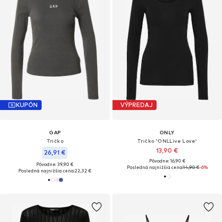
KUPÓN
VÝPREDAJ
GAP
ONLY
Tričko
Tričko 'ONLLive Love'
13,90 €
26,91 €
Pôvodne: 16,90 €
Pôvodne: 39,90 €
Posledná najnižšia cena:
14,90 €
-6%
Posledná najnižšia cena:
22,32 €