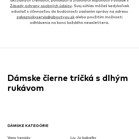
aktuálnych trendoch, ponukách a zľavových kupónoch v súlade s
Zásady ochrany osobných údajov
. Svoj súhlas môžeš kedykoľvek
odvolať s účinnosťou do budúcnosti zaslaním správy na adresu
zakaznickyservis@aboutyou.sk
alebo použitím možnosti
odhlásenia na konci každého newslettera.
Dámske čierne tričká s dlhým
rukávom
DÁMSKE KATEGÓRIE
Vans tenisky
Liu Jo kabelky