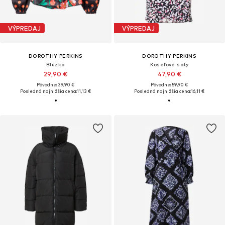
VÝPREDAJ
VÝPREDAJ
DOROTHY PERKINS
DOROTHY PERKINS
Blúzka
Košeľové šaty
29,90 €
47,90 €
Pôvodne: 39,90 €
Pôvodne: 59,90 €
Posledná najnižšia cena:
11,13 €
Posledná najnižšia cena:
16,11 €