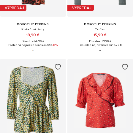
VÝPREDAJ
VÝPREDAJ
DOROTHY PERKINS
DOROTHY PERKINS
Košeľové šaty
Tričko
18,90 €
15,90 €
Pôvodne: 64,90 €
Pôvodne: 39,90 €
Posledná najnižšia cena:
20,72 €
-8%
Posledná najnižšia cena:
12,72 €