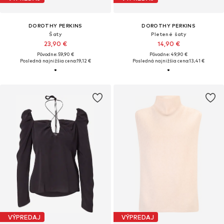
DOROTHY PERKINS
DOROTHY PERKINS
Šaty
Pletené šaty
23,90 €
14,90 €
Pôvodne: 59,90 €
Pôvodne: 49,90 €
Posledná najnižšia cena:
19,12 €
Posledná najnižšia cena:
13,41 €
VÝPREDAJ
VÝPREDAJ