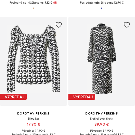
Posledná najnižšia cena:
19,12 €
-6%
Posledná najnižšia cena:
12,90 €
VÝPREDAJ
VÝPREDAJ
DOROTHY PERKINS
DOROTHY PERKINS
Blúzka
Košeľové šaty
17,90 €
39,90 €
Pôvodne: 44,90 €
Pôvodne: 84,90 €
Posledná najnižšia cena:
14,32 €
Posledná najnižšia cena:
26,32 €