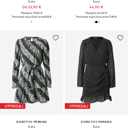
Šaty
Šaty
Od 23,90 €
44,90 €
Pôvodne: 79,90 €
Pôvodne: 64,90 €
Posledná najnižšia cena:
9,56 €
Posledná najnižšia cena:
17,96 €
VÝPREDAJ
VÝPREDAJ
DOROTHY PERKINS
DOROTHY PERKINS
Šaty
Šaty