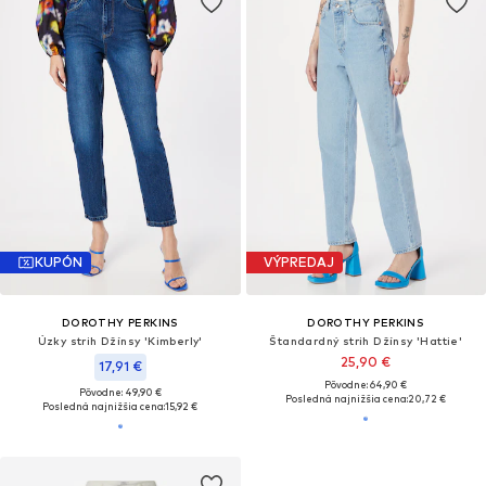
KUPÓN
VÝPREDAJ
DOROTHY PERKINS
DOROTHY PERKINS
Úzky strih Džínsy 'Kimberly'
Štandardný strih Džínsy 'Hattie'
25,90 €
17,91 €
Pôvodne: 64,90 €
Pôvodne: 49,90 €
Posledná najnižšia cena:
20,72 €
Posledná najnižšia cena:
15,92 €