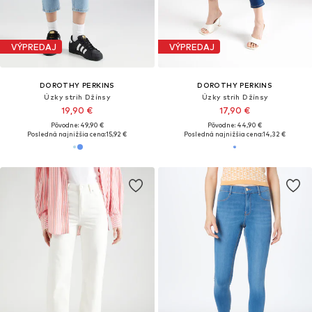
VÝPREDAJ
VÝPREDAJ
DOROTHY PERKINS
DOROTHY PERKINS
Úzky strih Džínsy
Úzky strih Džínsy
19,90 €
17,90 €
Pôvodne: 49,90 €
Pôvodne: 44,90 €
Posledná najnižšia cena:
15,92 €
Posledná najnižšia cena:
14,32 €