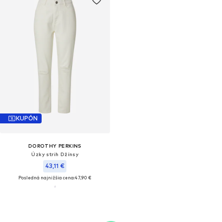
KUPÓN
DOROTHY PERKINS
Úzky strih Džínsy
43,11 €
Posledná najnižšia cena:
47,90 €