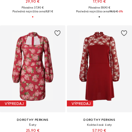
29,90 €
17,90 €
Pôvodne: 37,90 €
Pôvodne: 59,90 €
Posledná najnižšia cena:
9,81 €
Posledná najnižšia cena:
19,12 €
-6%
VÝPREDAJ
VÝPREDAJ
DOROTHY PERKINS
DOROTHY PERKINS
Šaty
Kokteilové šaty
25,90 €
57,90 €