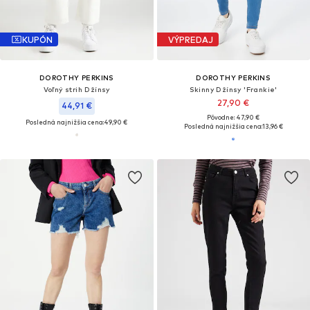
KUPÓN
VÝPREDAJ
DOROTHY PERKINS
DOROTHY PERKINS
Voľný strih Džínsy
Skinny Džínsy 'Frankie'
27,90 €
44,91 €
Pôvodne: 47,90 €
Posledná najnižšia cena:
49,90 €
Posledná najnižšia cena:
13,96 €