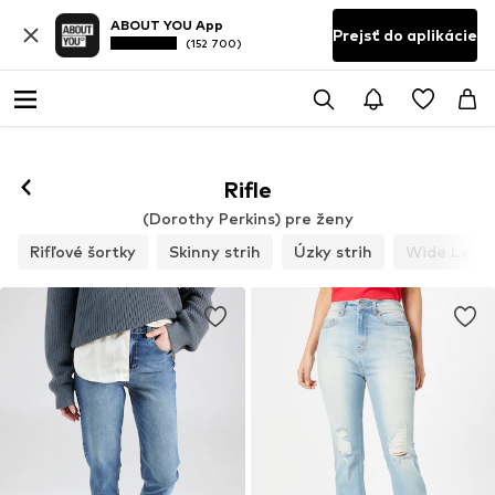
ABOUT YOU App
Prejsť do aplikácie
(152 700)
Rifle
(Dorothy Perkins) pre ženy
Rifľové šortky
Skinny strih
Úzky strih
Wide Leg