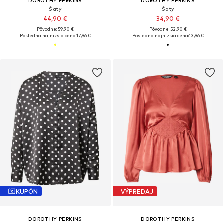
DOROTHY PERKINS
DOROTHY PERKINS
Šaty
Šaty
44,90 €
34,90 €
Pôvodne: 59,90 €
Pôvodne: 52,90 €
Posledná najnižšia cena:
17,96 €
Posledná najnižšia cena:
13,96 €
KUPÓN
VÝPREDAJ
DOROTHY PERKINS
DOROTHY PERKINS