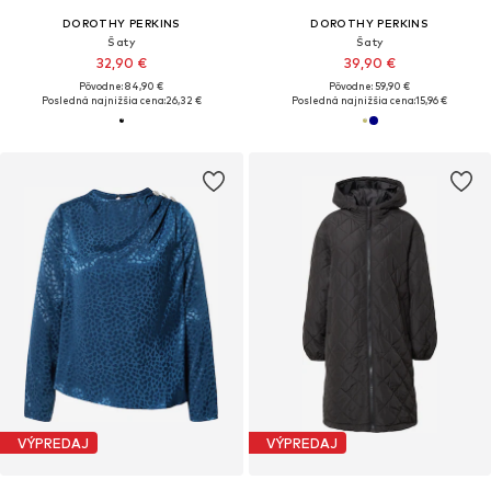
DOROTHY PERKINS
DOROTHY PERKINS
Šaty
Šaty
32,90 €
39,90 €
Pôvodne: 84,90 €
Pôvodne: 59,90 €
Posledná najnižšia cena:
26,32 €
Posledná najnižšia cena:
15,96 €
VÝPREDAJ
VÝPREDAJ