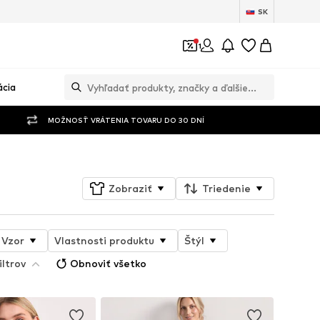
SK
1
ácia
MOŽNOSŤ VRÁTENIA TOVARU DO 30 DNÍ
Zobraziť
Triedenie
Vzor
Vlastnosti produktu
Štýl
iltrov
Obnoviť všetko