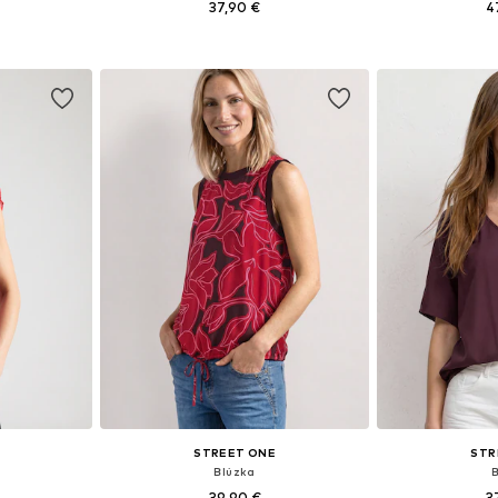
37,90 €
4
, L, XXL, XXXL
Dostupné veľkosti: XS, S, M, L
Dostupné veľkosti:
íka
Pridať do košíka
Pridať
STREET ONE
STR
Blúzka
39,90 €
3