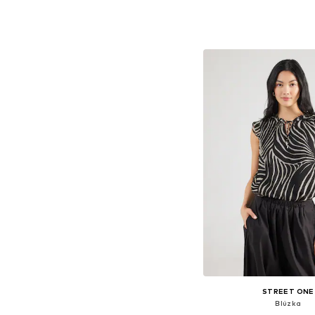
Dostupné veľkosti: XS, S, M
Pridať do koš
STREET ONE
Blúzka