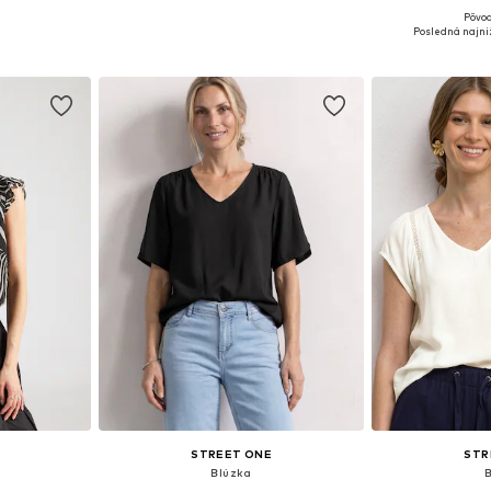
Pôvod
, L, XL, XXL
Dostupné v mnohých veľkostiach
Dostupné veľk
Posledná najni
íka
Pridať do košíka
Pridať
STREET ONE
STR
Blúzka