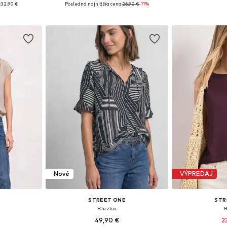
 M, L, XXL
Dostupné veľkosti: XS, S, M, XL, XXL, XXXL
Dostupné veľkosti:
:
32,90 €
Posledná najnižšia cena:
26,90 €
-11%
íka
Pridať do košíka
Pridať
Nové
VÝPREDAJ
STREET ONE
STR
Blúzka
49,90 €
2