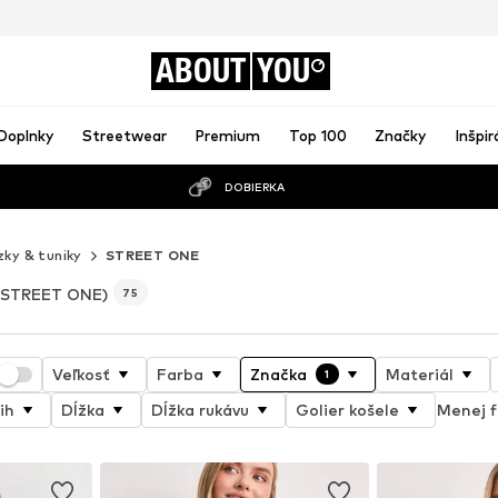
ABOUT
YOU
Doplnky
Streetwear
Premium
Top 100
Značky
Inšpir
DOBIERKA
zky & tuniky
STREET ONE
(STREET ONE)
75
Veľkosť
Farba
Značka
Materiál
1
ih
Dĺžka
Dĺžka rukávu
Golier košele
Menej f