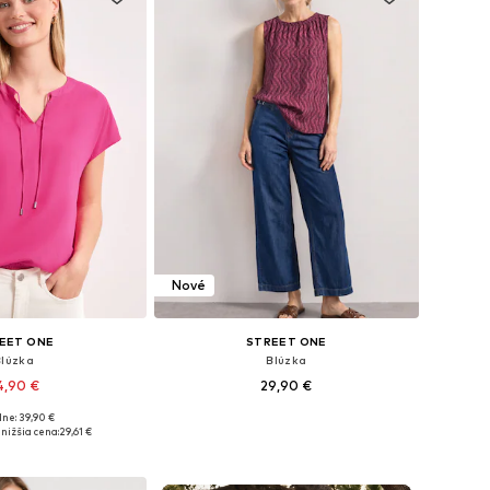
Nové
EET ONE
STREET ONE
Blúzka
Blúzka
4,90 €
29,90 €
ne: 39,90 €
: XS, S, M, L, XL, XXL
Dostupné v mnohých veľkostiach
nižšia cena:
29,61 €
 do košíka
Pridať do košíka