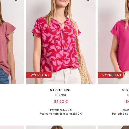
VÝPREDAJ
VÝPREDAJ
STREET ONE
STR
Blúzka
34,90 €
3
Pôvodne: 39,90 €
Pôvod
ľkostiach
Dostupné veľkosti: S, M, L, XL, XXL
Dostupné veľkosti
Posledná najnižšia cena:
29,90 €
Posledná naj
íka
Pridať do košíka
Pridať