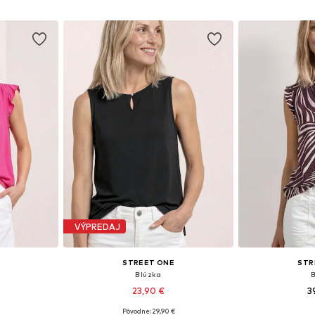
íka
Pridať do košíka
Pridať
VÝPREDAJ
STREET ONE
STR
Blúzka
23,90 €
3
Pôvodne: 29,90 €