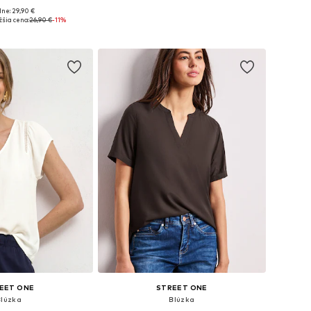
ne: 29,90 €
osti: XS, S, M, XL
Dostupné veľkosti: XS, S, M, L
žšia cena:
26,90 €
-11%
 do košíka
Pridať do košíka
EET ONE
STREET ONE
Blúzka
Blúzka