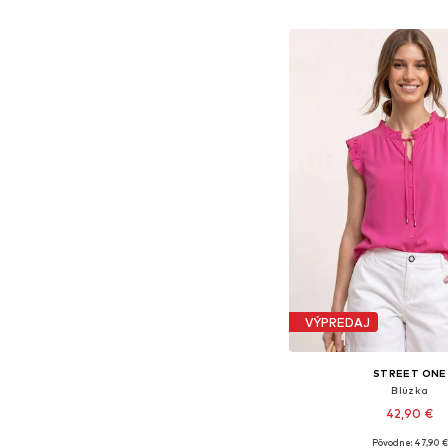
Pridať do koš
VÝPREDAJ
STREET ONE
Blúzka
42,90 €
Pôvodne: 47,90 €