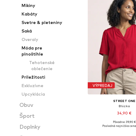
Mikiny
Kabáty
Svetre & pleteniny
Saká
Overaly
Móda pre
plnoštíhle
Tehotenské
oblečenie
Príležitosti
Exkluzívne
VÝPREDAJ
Upcyklácia
STREET ONE
Obuv
Blúzka
34,90 €
Šport
Pôvodne: 39,90 €
Dostupné veľkosti: XS,
Doplnky
Posledná najnižšia cena
Pridať do koš