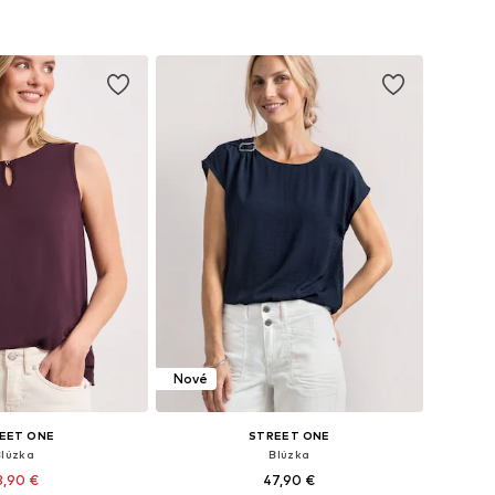
 S, M, L, XL, XXL, XXXL
Dostupné veľkosti: XS, S, M, XL
 do košíka
Pridať do košíka
Nové
EET ONE
STREET ONE
Blúzka
Blúzka
3,90 €
47,90 €