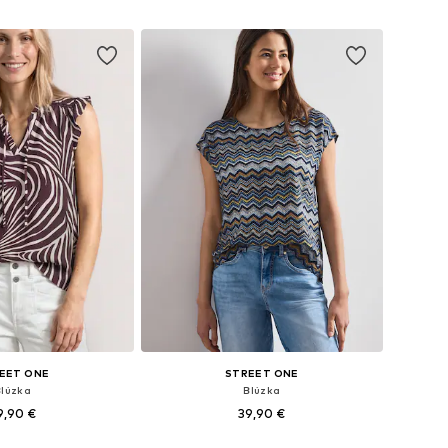
 do košíka
Pridať do košíka
EET ONE
STREET ONE
Blúzka
Blúzka
9,90 €
39,90 €