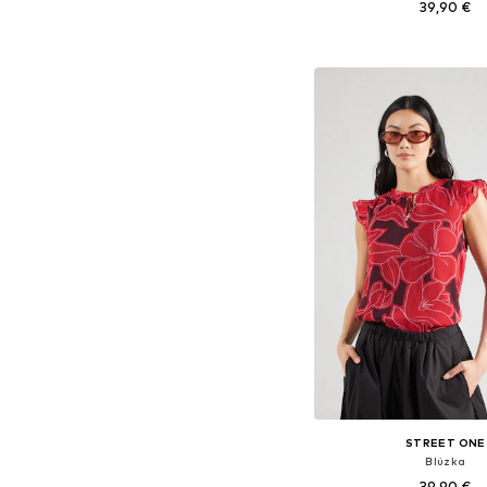
39,90 €
Dostupné veľkosti: XS, S, M
Pridať do koš
STREET ONE
Blúzka
39,90 €