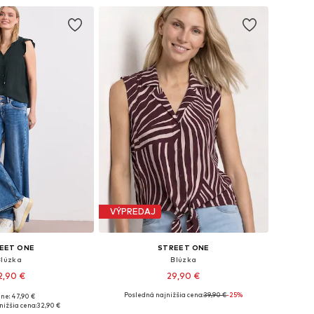
VÝPREDAJ
EET ONE
STREET ONE
Blúzka
Blúzka
2,90 €
29,90 €
Posledná najnižšia cena:
39,90 €
-25%
ne: 47,90 €
kosti: S, M, L, XL
Dostupné veľkosti: XS, S, M, L, XXL, XXXL
nižšia cena:
32,90 €