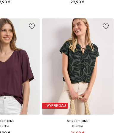
7,90 €
29,90 €
 S, M, L, XL, XXL, XXXL
Dostupné veľkosti: XS, S, M, L
 do košíka
Pridať do košíka
VÝPREDAJ
EET ONE
STREET ONE
Blúzka
Blúzka
7,90 €
34,90 €