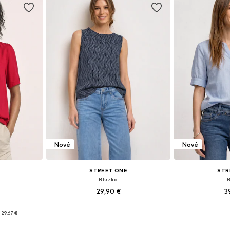
Nové
Nové
STREET ONE
STR
Blúzka
29,90 €
3
 S, M, XL
Dostupné v mnohých veľkostiach
Dostupné ve
:
29,67 €
íka
Pridať do košíka
Pridať