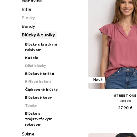
Nohavice
Rifle
Plavky
Bundy
Blúzky & tuniky
Blúzky s krátkym
rukávom
Košele
Dlhé blúzky
Blúzkové tričká
Nové
Rifľové košele
Čipkované blúzky
STREET ONE
Blúzkové topy
Blúzka
Tuniky
37,90 €
Blúzka s
trojštvrťovým
Dostupné v mnohých ve
rukávom
Pridať do koš
Sukne