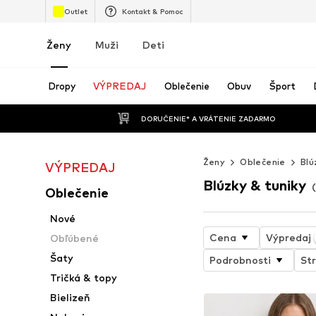
Outlet
Kontakt & Pomoc
Ženy
Muži
Deti
Dropy
VÝPREDAJ
Oblečenie
Obuv
Šport
 DORUČENIE* A VRÁTENIE ZADARMO
Ženy
Oblečenie
Blú
VÝPREDAJ
Blúzky & tuniky
Oblečenie
Nové
Cena
Výpredaj
Obľúbené
Šaty
Podrobnosti
Str
Tričká & topy
Bielizeň