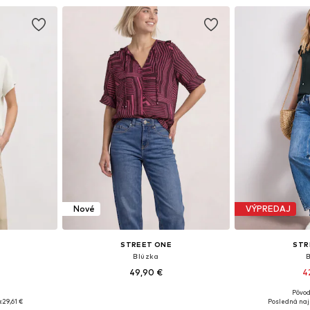
Nové
VÝPREDAJ
STREET ONE
STR
Blúzka
49,90 €
4
Pôvod
, M, L
Dostupné v mnohých veľkostiach
Dostupné veľ
:
29,61 €
Posledná naj