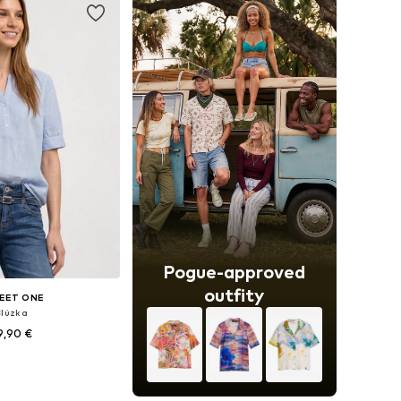
Pogue-approved
outfity
EET ONE
Blúzka
9,90 €
ľkosti: XS, M, L
 do košíka