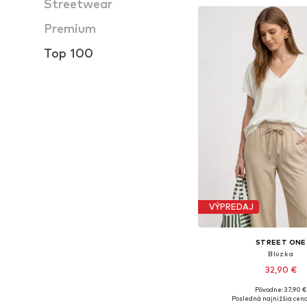
Streetwear
Premium
Top 100
VÝPREDAJ
STREET ONE
Blúzka
32,90 €
Pôvodne: 37,90 €
Dostupné veľkosti: S
Posledná najnižšia cena