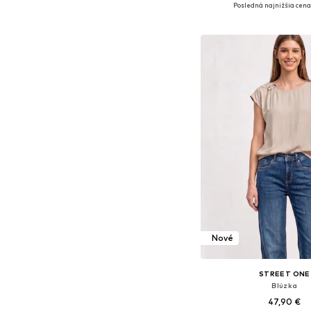
Dostupné veľkosti: XS, S,
Posledná najnižšia cena
Pridať do koš
Nové
STREET ONE
Blúzka
47,90 €