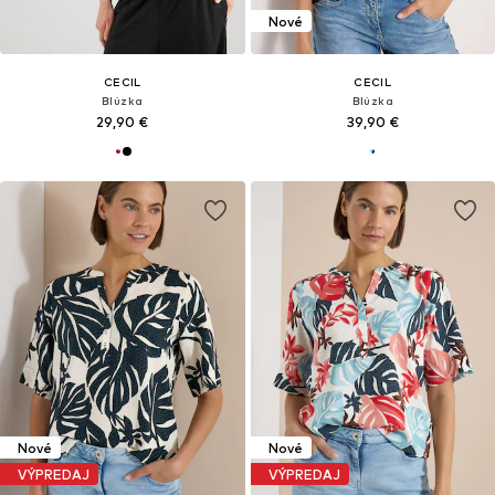
Nové
CECIL
CECIL
Blúzka
Blúzka
29,90 €
39,90 €
Nové
Nové
VÝPREDAJ
VÝPREDAJ