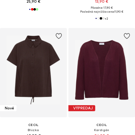
25,90 €
13,90 €
Pôvodne: 17,90 €
Posledná najnižšia cena:
11,90 €
+
2
Nové
VÝPREDAJ
CECIL
CECIL
Blúzka
Kardigán