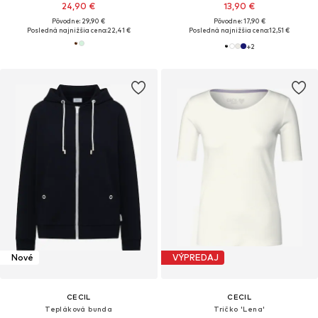
24,90 €
13,90 €
Pôvodne: 29,90 €
Pôvodne: 17,90 €
Posledná najnižšia cena:
22,41 €
Posledná najnižšia cena:
12,51 €
+
2
Nové
VÝPREDAJ
CECIL
CECIL
Tepláková bunda
Tričko 'Lena'