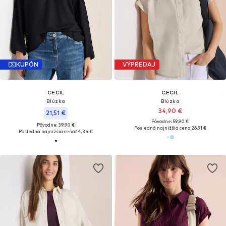
KUPÓN
VÝPREDAJ
CECIL
CECIL
Blúzka
Blúzka
34,90 €
21,51 €
Pôvodne: 59,90 €
Pôvodne: 39,90 €
Posledná najnižšia cena:
26,91 €
Posledná najnižšia cena:
14,34 €