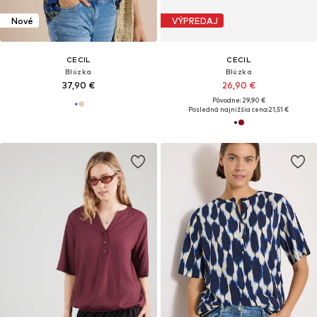
Nové
VÝPREDAJ
CECIL
CECIL
Blúzka
Blúzka
37,90 €
26,90 €
Pôvodne: 29,90 €
Posledná najnižšia cena:
21,51 €