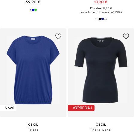
59,90 €
13,90 €
Pôvodne: 17,90 €
Posledná najnižšia cena:
11,90 €
+
2
Nové
VÝPREDAJ
CECIL
CECIL
Tričko
Tričko 'Lena'