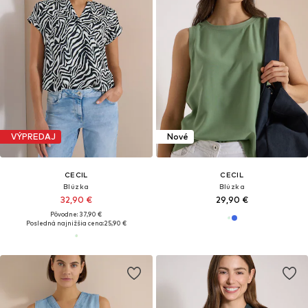
VÝPREDAJ
Nové
CECIL
CECIL
Blúzka
Blúzka
32,90 €
29,90 €
Pôvodne: 37,90 €
Posledná najnižšia cena:
25,90 €