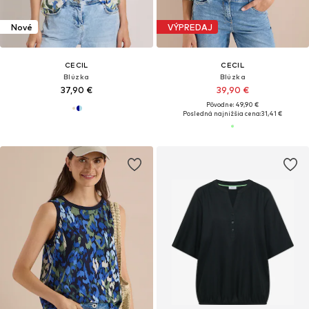
Nové
VÝPREDAJ
CECIL
CECIL
Blúzka
Blúzka
37,90 €
39,90 €
Pôvodne: 49,90 €
Posledná najnižšia cena:
31,41 €