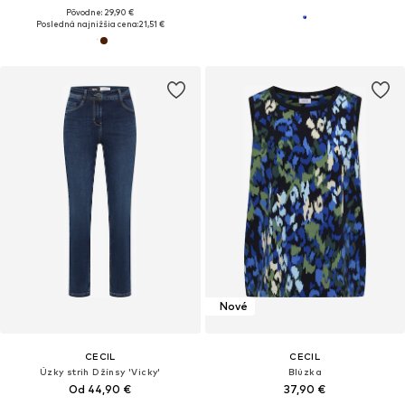
Pôvodne: 29,90 €
Posledná najnižšia cena:
21,51 €
Nové
CECIL
CECIL
Úzky strih Džínsy 'Vicky'
Blúzka
Od 44,90 €
37,90 €