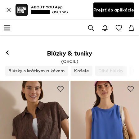
ABOUT YOU App
Prejsť do aplikácie
(152 700)
Blúzky & tuniky
(CECIL)
Blúzky s krátkym rukávom
Košele
Dlhé blúzky
Bl