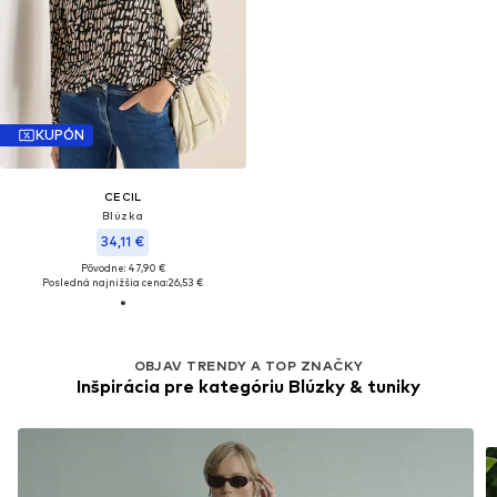
KUPÓN
CECIL
Blúzka
34,11 €
Pôvodne: 47,90 €
Posledná najnižšia cena:
26,53 €
OBJAV TRENDY A TOP ZNAČKY
Inšpirácia pre kategóriu Blúzky & tuniky