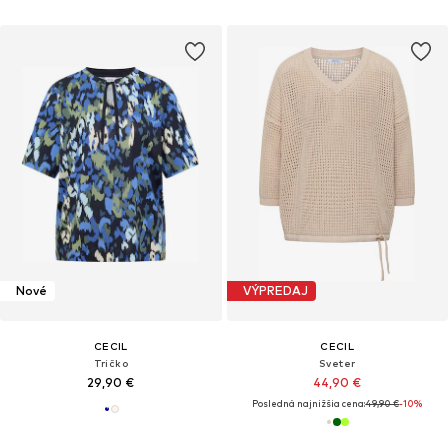
Nové
VÝPREDAJ
CECIL
CECIL
Tričko
Sveter
29,90 €
44,90 €
Posledná najnižšia cena:
49,90 €
-10%