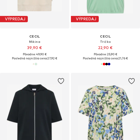
VÝPREDAJ
VÝPREDAJ
CECIL
CECIL
Mikina
Tričko
39,90 €
22,90 €
Pôvodne: 49,90 €
Pôvodne: 25,90 €
Posledná najnižšia cena:
27,92 €
Posledná najnižšia cena:
21,76 €