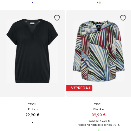
VÝPREDAJ
CECIL
CECIL
Tričko
Blúzka
29,90 €
39,90 €
Pôvodne: 49,90 €
Posledná najnižšia cena:
31,41 €