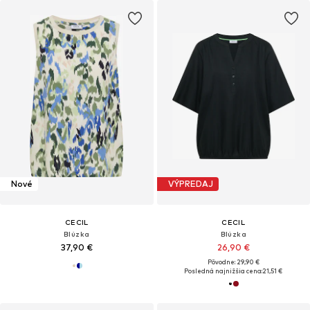
Nové
VÝPREDAJ
CECIL
CECIL
Blúzka
Blúzka
37,90 €
26,90 €
Pôvodne: 29,90 €
Posledná najnižšia cena:
21,51 €