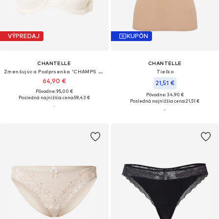
VÝPREDAJ
KUPÓN
CHANTELLE
CHANTELLE
Zmenšujúca Podprsenka 'CHAMPS ELYSEES'
Tielko
64,90 €
21,51 €
Pôvodne: 95,00 €
Pôvodne: 34,90 €
Posledná najnižšia cena:
59,43 €
Posledná najnižšia cena:
21,51 €