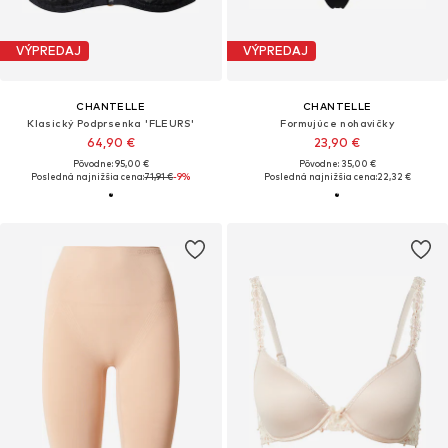
VÝPREDAJ
VÝPREDAJ
CHANTELLE
CHANTELLE
Klasický Podprsenka 'FLEURS'
Formujúce nohavičky
64,90 €
23,90 €
Pôvodne: 95,00 €
Pôvodne: 35,00 €
Posledná najnižšia cena:
71,91 €
-9%
Posledná najnižšia cena:
22,32 €