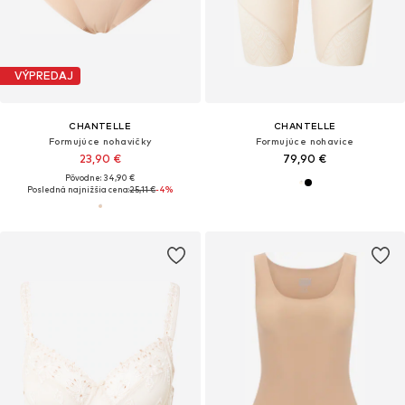
VÝPREDAJ
CHANTELLE
CHANTELLE
Formujúce nohavičky
Formujúce nohavice
23,90 €
79,90 €
Pôvodne: 34,90 €
Posledná najnižšia cena:
25,11 €
-4%