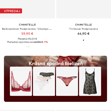
VÝPREDAJ
CHANTELLE
CHANTELLE
Balkonetové Podprsenka 'Champs Elysees'
Tričkové Podprsenka
59,90 €
64,90 €
Pôvodne: 92,00 €
Posledná najnižšia cena:
67,92 €
-11%
Krásna spodná bielizeň