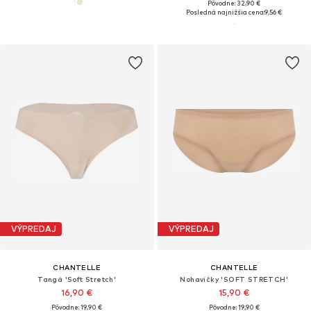
Pôvodne: 32,90 €
Posledná najnižšia cena:
9,56 €
VÝPREDAJ
VÝPREDAJ
CHANTELLE
CHANTELLE
Tangá 'Soft Stretch'
Nohavičky 'SOFT STRETCH'
16,90 €
15,90 €
Pôvodne: 19,90 €
Pôvodne: 19,90 €