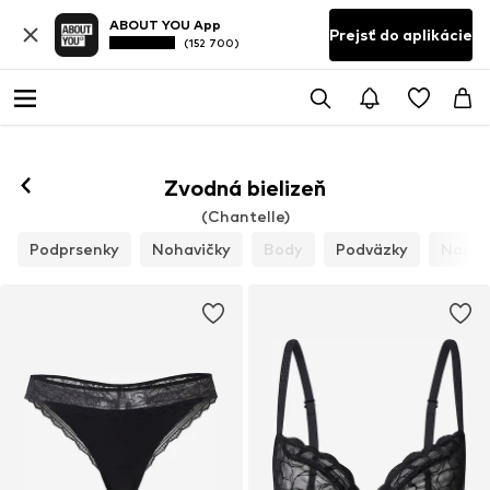
ABOUT YOU App
Prejsť do aplikácie
(152 700)
Zvodná bielizeň
(Chantelle)
Podprsenky
Nohavičky
Body
Podväzky
Nadko