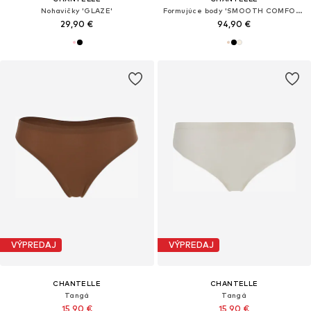
Nohavičky 'GLAZE'
Formujúce body 'SMOOTH COMFORT'
29,90 €
94,90 €
VÝPREDAJ
VÝPREDAJ
CHANTELLE
CHANTELLE
Tangá
Tangá
15,90 €
15,90 €