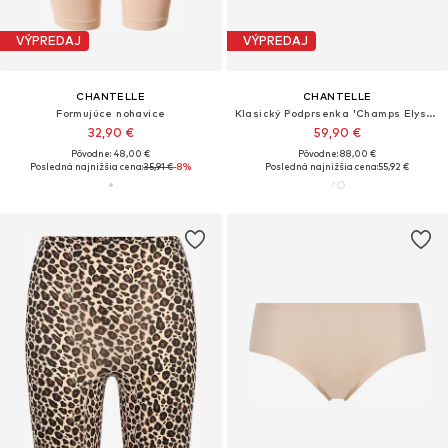
VÝPREDAJ
VÝPREDAJ
CHANTELLE
CHANTELLE
Formujúce nohavice
Klasický Podprsenka 'Champs Elysees'
32,90 €
59,90 €
Pôvodne: 48,00 €
Pôvodne: 88,00 €
Posledná najnižšia cena:
35,91 €
-8%
Posledná najnižšia cena:
55,92 €