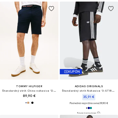
KUPÓN
TOMMY HILFIGER
ADIDAS ORIGINALS
Štandardný strih Chino nohavice 'Denton Ess'
Štandardný strih Nohavice '3-STRIPES'
89,90 €
35,91 €
Posledná najnižšia cena:
39,90 €