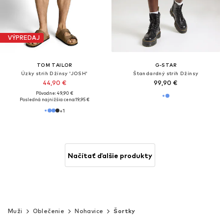
VÝPREDAJ
TOM TAILOR
G-STAR
Úzky strih Džínsy 'JOSH'
Štandardný strih Džínsy
44,90 €
99,90 €
Pôvodne: 49,90 €
Posledná najnižšia cena:
19,95 €
+
1
Načítať ďalšie produkty
Muži
Oblečenie
Nohavice
Šortky