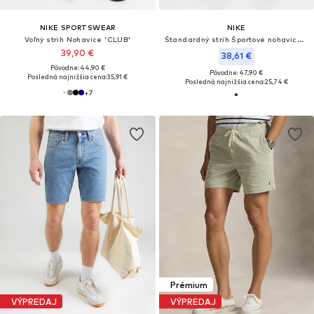
NIKE SPORTSWEAR
NIKE
Voľný strih Nohavice 'CLUB'
Štandardný strih Športové nohavice 'MILER'
39,90 €
38,61 €
Pôvodne: 44,90 €
Pôvodne: 47,90 €
Posledná najnižšia cena:
35,91 €
Posledná najnižšia cena:
25,74 €
+
7
Prémium
VÝPREDAJ
VÝPREDAJ