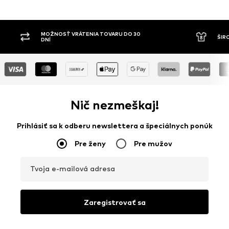
ÁTENIA TOVARU DO 30
ŠIROKÝ SORTIMENT
Nič nezmeškaj!
Prihlásiť sa k odberu newslettera a špeciálnych ponúk
Pre ženy
Pre mužov
Tvoja e-mailová adresa
Zaregistrovať sa