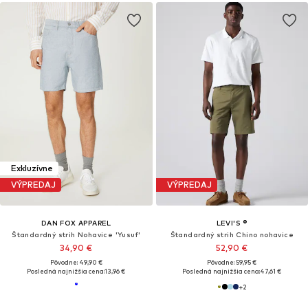
Exkluzívne
VÝPREDAJ
VÝPREDAJ
DAN FOX APPAREL
LEVI'S ®
Štandardný strih Nohavice 'Yusuf'
Štandardný strih Chino nohavice
34,90 €
52,90 €
Pôvodne: 49,90 €
Pôvodne: 59,95 €
Posledná najnižšia cena:
13,96 €
Posledná najnižšia cena:
47,61 €
+
2