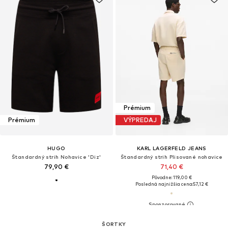
Prémium
Prémium
VÝPREDAJ
HUGO
KARL LAGERFELD JEANS
Štandardný strih Nohavice 'Diz'
Štandardný strih Plisované nohavice
79,90 €
71,40 €
Pôvodne: 119,00 €
Posledná najnižšia cena:
57,12 €
ŠORTKY