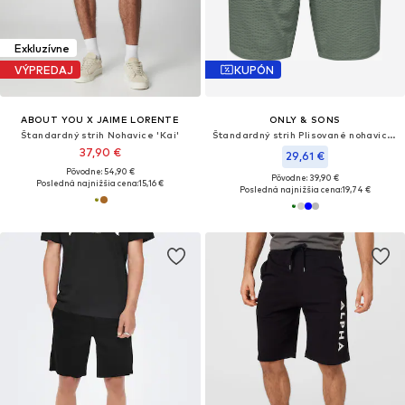
Exkluzívne
VÝPREDAJ
KUPÓN
ABOUT YOU X JAIME LORENTE
ONLY & SONS
Štandardný strih Nohavice 'Kai'
Štandardný strih Plisované nohavice 'ONLLeo'
37,90 €
29,61 €
Pôvodne: 54,90 €
Pôvodne: 39,90 €
Posledná najnižšia cena:
15,16 €
Posledná najnižšia cena:
19,74 €