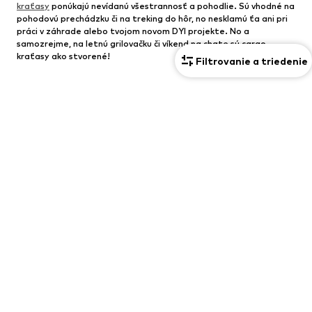
kraťasy
ponúkajú nevídanú všestrannosť a pohodlie. Sú vhodné na
pohodovú prechádzku či na treking do hôr, no nesklamú ťa ani pri
práci v záhrade alebo tvojom novom DYI projekte. No a
samozrejme, na letnú grilovačku či víkend na chate sú cargo
kraťasy ako stvorené!
Filtrovanie a triedenie
Pánske teplákové kraťasy
Máloktoré nohavice sú také pohodlné a poskytujú takú voľnosť
pohybu ako obľúbené tepláky. Teda, až na jednu výnimku, ktorou
sú
pánske teplákové kraťasy
. Tento model z teplákoviny siaha
zvyčajne po kolená a vyznačuje sa mimoriadnou pružnosťou. To ti
umožní príjemnú voľnosť pri chôdzi či športe, ktorú najmä v lete
určite oceníš.
Pánske teplákové šortky
však nie sú len krátkou
alternatívou teplákov, ale najmä štýlovým kúskom tvojho letného
športového outfitu. Maj však na pamäti, že sú skôr ležérnym
doplnkom na voľný čas –
biznis či formálne príležitosti sú v takomto
outfite tabu
. Ak sa však chystáš na tréning alebo si ideš zabehať
počas horúceho letného dňa, nič lepšie ako
pánske teplákové
kraťasy
snáď ani neexistuje!
Aké dlhé by mali byť pánske