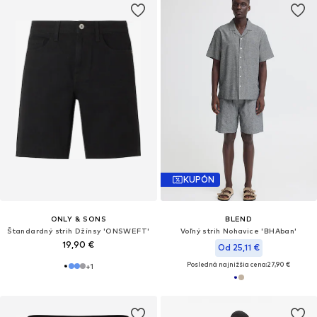
KUPÓN
ONLY & SONS
BLEND
Štandardný strih Džínsy 'ONSWEFT'
Voľný strih Nohavice 'BHAban'
19,90 €
Od 25,11 €
Posledná najnižšia cena:
27,90 €
+
1