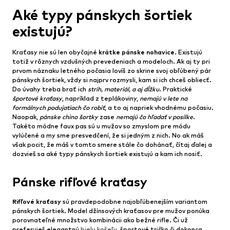
Aké typy pánskych šortiek
existujú?
Kraťasy nie sú len obyčajné
krátke pánske nohavice
. Existujú
totiž v rôznych vzdušných prevedeniach a modeloch. Ak aj ty pri
prvom náznaku letného počasia lovíš zo skrine svoj obľúbený pár
pánskych šortiek, vždy si najprv rozmysli, kam si ich chceš obliecť.
Do úvahy treba brať ich
strih, materiál, a aj dĺžku
. Praktické
športové kraťasy
, napríklad z teplákoviny,
nemajú v lete na
formálnych podujatiach čo robiť
, a to aj napriek vhodnému počasiu.
Naopak,
pánske chino šortky
zase
nemajú čo hľadať v posilke
.
Takéto módne faux pas sú u mužov so zmyslom pre módu
vylúčené a my sme presvedčení, že si jedným z nich. No ak máš
však pocit, že máš v tomto smere stále čo dohánať, čítaj ďalej a
dozvieš sa aké typy pánskych šortiek existujú a kam ich nosiť.
Pánske rifľové kraťasy
Rifľové kraťasy
sú pravdepodobne najobľúbenejším variantom
pánskych šortiek. Model džínsových kraťasov pre mužov ponúka
porovnateľné množstvo kombinácii ako bežné rifle. Či už
preferuješ elegantnú
bielu košeľu
, športové tričko či dokonca