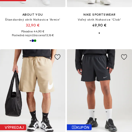
ABOUT YOU
NIKE SPORTSWEAR
Štandardný strih Nohavice 'Armin'
Voľný strih Nohavice 'Club'
32,90 €
49,90 €
Pôvodne: 44,90 €
Posledná najnižšia cena:
13,16 €
VÝPREDAJ
KUPÓN