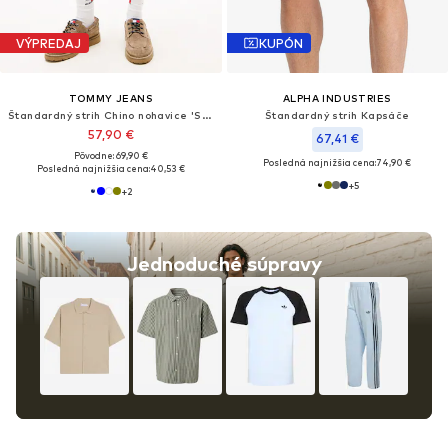
VÝPREDAJ
KUPÓN
TOMMY JEANS
ALPHA INDUSTRIES
Štandardný strih Chino nohavice 'SCANTON'
Štandardný strih Kapsáče
57,90 €
67,41 €
Pôvodne: 69,90 €
Posledná najnižšia cena:
74,90 €
Posledná najnižšia cena:
40,53 €
+
5
+
2
Jednoduché súpravy