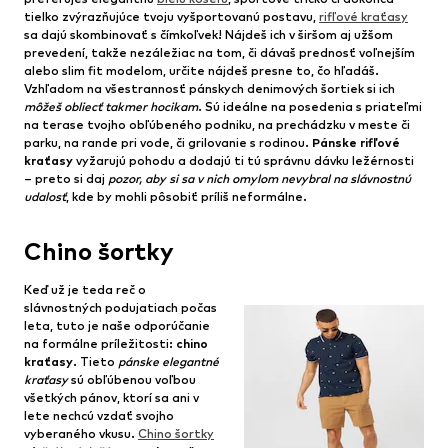
tielko zvýrazňujúce tvoju vyšportovanú postavu,
rifľové kraťasy
sa dajú skombinovať s čímkoľvek! Nájdeš ich v širšom aj užšom
prevedení, takže nezáležiac na tom, či dávaš prednosť voľnejším
alebo slim fit modelom, určite nájdeš presne to, čo hľadáš.
Vzhľadom na všestrannosť pánskych denimových šortiek si ich
môžeš obliecť takmer hocikam
. Sú ideálne na posedenia s priateľmi
na terase tvojho obľúbeného podniku, na prechádzku v meste či
parku, na rande pri vode, či grilovanie s rodinou.
Pánske rifľové
kraťasy
vyžarujú pohodu a dodajú ti tú správnu dávku ležérnosti
– preto si daj
pozor, aby si sa v nich omylom nevybral na slávnostnú
udalosť
, kde by mohli pôsobiť príliš neformálne.
Chino šortky
Keď už je teda reč o
slávnostných podujatiach počas
leta, tuto je naše odporúčanie
na formálne príležitosti:
chino
kraťasy
. Tieto
pánske elegantné
kraťasy
sú obľúbenou voľbou
všetkých pánov, ktorí sa ani v
lete nechcú vzdať svojho
vyberaného vkusu.
Chino šortky