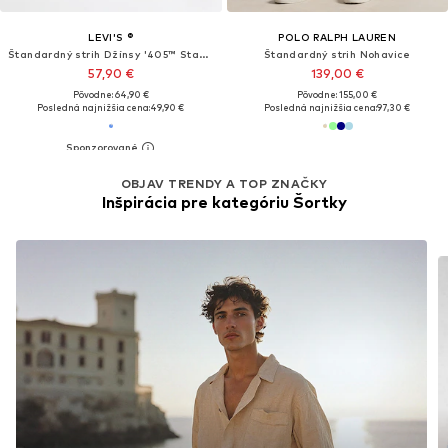
LEVI'S ®
POLO RALPH LAUREN
Štandardný strih Džínsy '405™ Standard Shorts'
Štandardný strih Nohavice
57,90 €
139,00 €
Pôvodne: 64,90 €
Pôvodne: 155,00 €
Posledná najnižšia cena:
49,90 €
Posledná najnižšia cena:
97,30 €
OBJAV TRENDY A TOP ZNAČKY
Inšpirácia pre kategóriu Šortky