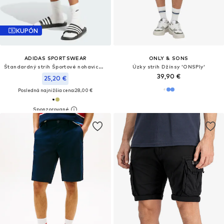
KUPÓN
ADIDAS SPORTSWEAR
ONLY & SONS
Štandardný strih Športové nohavice 'Essentials'
Úzky strih Džínsy 'ONSPly'
39,90 €
25,20 €
Posledná najnižšia cena:
28,00 €