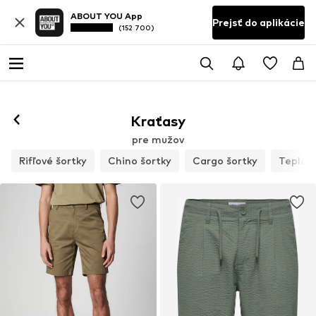
ABOUT YOU App
Prejsť do aplikácie
(152 700)
Kraťasy
pre mužov
Rifľové šortky
Chino šortky
Cargo šortky
Tepláko