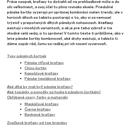
Práve naopak, kraťasy to dotiahli až na prehliadkové móla a do
ulíc veľkomiest, a svoj účel tu plnia rovnako skvele. Priedušné
pánske šortky vyzerajú pri správnej kombinácii nielen trendy, ale v
horúcich dňoch sa takisto postarajú o to, aby si sa nemusel
trýzniť v prepotených dlhých pánskych nohaviciach.
Kraťasy
existujú v mnohých variantoch, a ak je pre teba vybrať si tie
vhodné celá veda, si tu správne! V tomto texte ti priblížime, ako v
lete pánske šortky kombinovať, aké druhy existujú, a takisto ti
dáme zopár rád, čomu sa radšej pri ich nosení vyvarovať.
Typy pánskych šortiek
Pánske rifľové kraťasy
Chino šortky
Kapsáčové kraťasy
Pánske teplákové kraťasy
Aké dlhé by mali byť pánske kraťasy?
Aké topánky a ponožky sa hodia k pánskym šortkám?
Obľúbené vzory, farby a materiály
Maskáčové kraťasy
Čierne kraťasy
Bavlnené kraťasy
Značkové kraťasy od top brandov