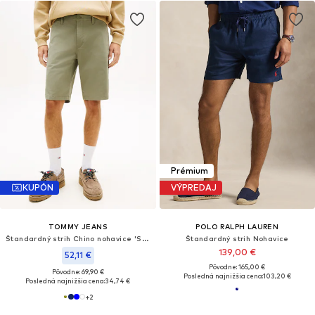
Prémium
KUPÓN
VÝPREDAJ
TOMMY JEANS
POLO RALPH LAUREN
Štandardný strih Chino nohavice 'SCANTON'
Štandardný strih Nohavice
139,00 €
52,11 €
Pôvodne: 165,00 €
Pôvodne: 69,90 €
Posledná najnižšia cena:
103,20 €
Posledná najnižšia cena:
34,74 €
+
2