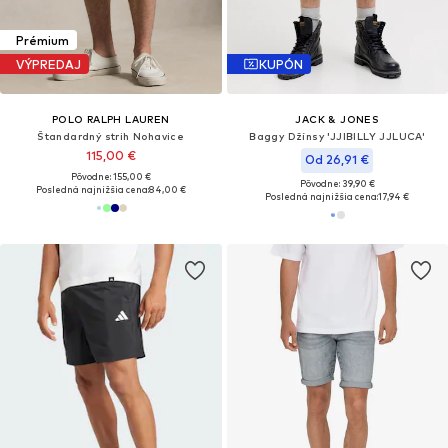
Prémium
VÝPREDAJ
KUPÓN
POLO RALPH LAUREN
JACK & JONES
Štandardný strih Nohavice
Baggy Džínsy 'JJIBILLY JJLUCA'
115,00 €
Od 26,91 €
Pôvodne: 155,00 €
Pôvodne: 39,90 €
Posledná najnižšia cena:
84,00 €
Posledná najnižšia cena:
17,94 €