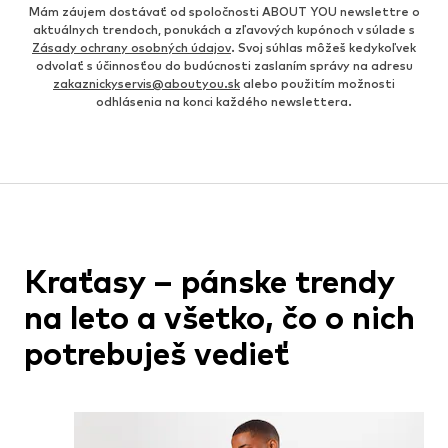
Mám záujem dostávať od spoločnosti ABOUT YOU newslettre o
aktuálnych trendoch, ponukách a zľavových kupónoch v súlade s
Zásady ochrany osobných údajov
. Svoj súhlas môžeš kedykoľvek
odvolať s účinnosťou do budúcnosti zaslaním správy na adresu
zakaznickyservis@aboutyou.sk
alebo použitím možnosti
odhlásenia na konci každého newslettera.
Kraťasy – pánske trendy
na leto a všetko, čo o nich
potrebuješ vedieť