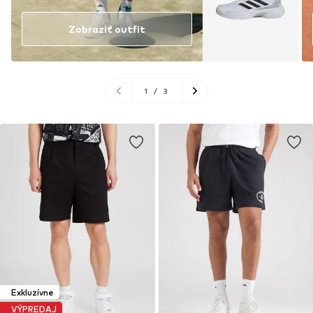
Zobraziť outfit
1
/
3
Exkluzívne
VÝPREDAJ