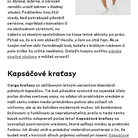
sú
štýlové, ležérne,
a zároveň
nemôžu uraziť takmer v žiadnej
situácii
. Podčiarknu tvoj štýl
vtedy, keď potrebuješ pôsobiť
seriózne, napríklad v kancelárii či
na obchodnom stretnutí, no
takisto sú skvelým spoločníkom na tvoje letné aktivity po práci.
Pýtaš sa, čo si k nim obliecť? Hocičo, v čom sa cítiš fajn. Ak je
tvojím cieľom skôr formálnejší look, košeľa s krátkym rukávom či
polo tričko ťa určite nesklamú. Dolaď k tvojmu outfitu
pánske
slnečné okuliare
a môžeš vyraziť!
Kapsáčové kraťasy
Cargo kraťasy
sú obľúbeným letným variantom klasických
pánskych kapsáčov. Tie boli pôvodne vyvinuté na vojenské účely
počas druhej svetovej vojny, no vďaka ich praktickým vreckám si
našli cestu nielen medzi príslušníkov polície ako súčasť ich
uniformy, ale aj do šatníkov moderných mužov. Ich kombinácia
štýlovosti a funkčnosti je neprekonateľná, prečo si teda tento
kúsok outfitu odopierať počas leta?
Kapsáčové kraťasy
sa
vyznačujú postrannými vreckami, ktoré spĺňajú módnu aj praktickú
funkciu. Ich
široký strih
a
priedušný materiál
sa postarajú o to, že
budeš mať v horúcich dňoch
príjemnú voľnosť pri nosení
.
Kapsáčové