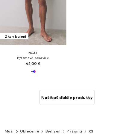
2 ks v balení
NEXT
Pyžamové nohavice
44,00 €
Načítať ďalšie produkty
Muži
Oblečenie
Bielizeň
Pyžamá
XS