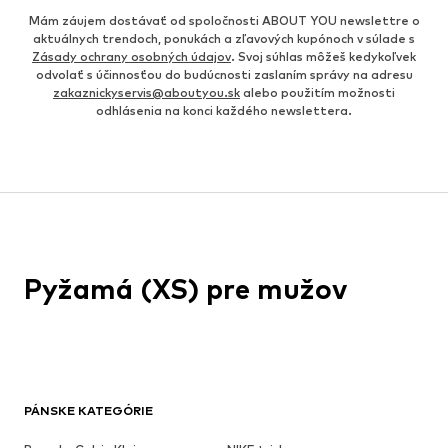
Mám záujem dostávať od spoločnosti ABOUT YOU newslettre o
aktuálnych trendoch, ponukách a zľavových kupónoch v súlade s
Zásady ochrany osobných údajov
. Svoj súhlas môžeš kedykoľvek
odvolať s účinnosťou do budúcnosti zaslaním správy na adresu
zakaznickyservis@aboutyou.sk
alebo použitím možnosti
odhlásenia na konci každého newslettera.
Pyžamá (XS) pre mužov
PÁNSKE KATEGÓRIE