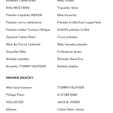
Boxerky Calvin Klein
NIKE tricko
Rifle MUSTANG
Topanky Vans
Pánske topánky RIEKER
Nike boxerky
Pánske retro oblečenie
Pánske tričká Karl Lagerfeld
Pánska taška Tommy Hilfiger
GUESS pánske tričká
Opasok Calvin Klein
Crocs pánske
Nike Air Force 1 pánske
Nike tenisky panske
Kopačky Nike
Futbalove dresy
Adidas tepláky
Šiltovky New Era
Boxerky TOMMY HILFIGER
Adidas slapky
PÁNSKE ZNAČKY
Nike Sportswear
TOMMY HILFIGER
Philipp Plein
G-STAR RAW
HOLLISTER
JACK & JONES
Ellesse
Calvin Klein Jeans