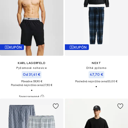
KUPÓN
KUPÓN
KARL LAGERFELD
NEXT
Pyžamové nohavice
Dlhé pyžamo
Od 31,41 €
47,70 €
Pôvodne: 59,90 €
Posledná najnižšia cena:
53,00 €
Posledná najnižšia cena:
27,92 €