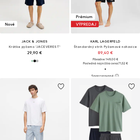
Prémium
Nové
VÝPREDAJ
JACK & JONES
KARL LAGERFELD
Krátke pyžamo 'JACEVEREST'
Štandardný strih Pyžamové nohavice
29,90 €
89,40 €
Pôvodne: 149,00 €
Posledná najnižšia cena:
71,52 €