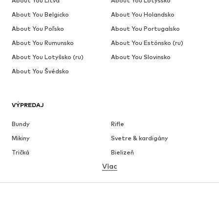
About You Litva
About You Lotyšsko
About You Belgicko
About You Holandsko
About You Poľsko
About You Portugalsko
About You Rumunsko
About You Estónsko (ru)
About You Lotyšsko (ru)
About You Slovinsko
About You Švédsko
VÝPREDAJ
Bundy
Rifle
Mikiny
Svetre & kardigány
Tričká
Bielizeň
Viac
Nohavice
Košele
Kabáty
Obleky & saká
Plavky
Väčšie veľkosti
Obuv
Sport