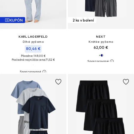
KUPÓN
2 ks v balení
KARL LAGERFELD
NEXT
Dlhé pyžamo
Krátke pyžamo
62,00 €
80,46 €
Pôvodne: 149,00 €
Posledná najnižšia cena:
71,52 €