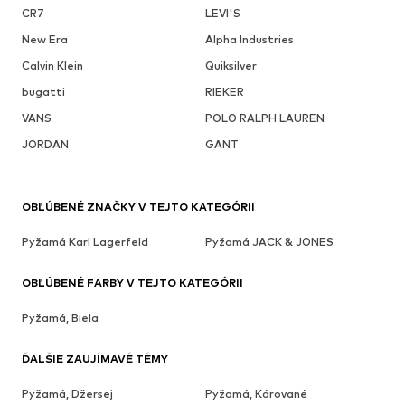
CR7
LEVI'S
New Era
Alpha Industries
Calvin Klein
Quiksilver
bugatti
RIEKER
VANS
POLO RALPH LAUREN
JORDAN
GANT
OBĽÚBENÉ ZNAČKY V TEJTO KATEGÓRII
Pyžamá Karl Lagerfeld
Pyžamá JACK & JONES
OBĽÚBENÉ FARBY V TEJTO KATEGÓRII
Pyžamá, Biela
ĎALŠIE ZAUJÍMAVÉ TÉMY
Pyžamá, Džersej
Pyžamá, Kárované