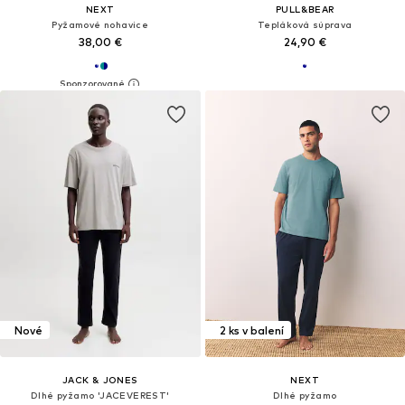
NEXT
PULL&BEAR
Pyžamové nohavice
Tepláková súprava
38,00 €
24,90 €
Nové
2 ks v balení
JACK & JONES
NEXT
Dlhé pyžamo 'JACEVEREST'
Dlhé pyžamo