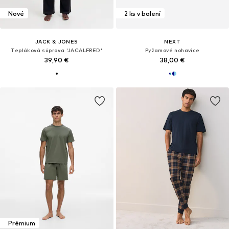
Nové
2 ks v balení
JACK & JONES
NEXT
Tepláková súprava 'JACALFRED'
Pyžamové nohavice
39,90 €
38,00 €
Prémium