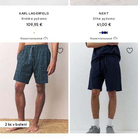
KARL LAGERFELD
NEXT
Krátke pyžamo
Dlhé pyžamo
109,95 €
41,00 €
2 ks v balení