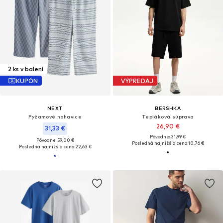
2 ks v balení
KUPÓN
VÝPREDAJ
NEXT
BERSHKA
Pyžamové nohavice
Tepláková súprava
26,90 €
31,33 €
Pôvodne: 31,99 €
Pôvodne: 59,00 €
Posledná najnižšia cena:
10,76 €
Posledná najnižšia cena:
22,63 €