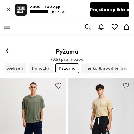
ABOUT YOU App
Prejsť do aplikácie
(152 700)
Pyžamá
(XS) pre mužov
ná bielizeň
Ponožky
Pyžamá
Tielka & spodné tričká