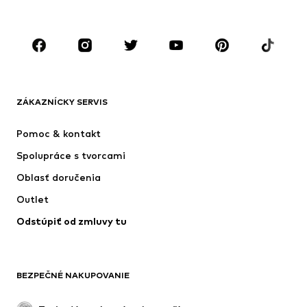
Doplnky
Premium
OBLEČENIE
Nové
Obľúbené
Tričká
Rifle
ZÁKAZNÍCKY SERVIS
Bundy
Mikiny
Nohavice
Košele
Pomoc & kontakt
Bielizeň
Svetre & kardigány
Spolupráce s tvorcami
Obleky & saká
Kabáty
Oblasť doručenia
Plavky
Väčšie veľkosti
Outlet
Príležitosti
Exkluzívne
Odstúpiť od zmluvy tu
Upcyklácia
OBUV
BEZPEČNÉ NAKUPOVANIE
Nové
Obľúbené
Kanady & čižmy
Tenisky