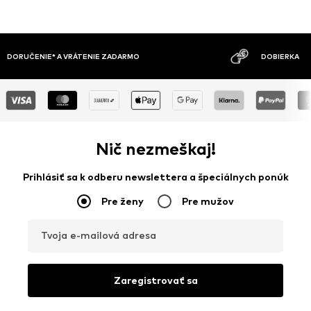
MOŽNOSŤ VR
DOBIERKA
DNÍ
Nič nezmeškaj!
Prihlásiť sa k odberu newslettera a špeciálnych ponúk
Pre ženy
Pre mužov
Tvoja e-mailová adresa
Zaregistrovať sa