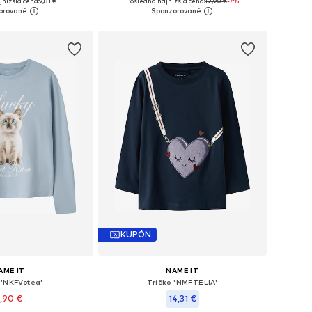
nižšia cena:
9,81 €
Posledná najnižšia cena:
12,90 €
-7%
 do košíka
Pridať do košíka
KUPÓN
AME IT
NAME IT
 'NKFVotea'
Tričko 'NMFTELIA'
,90 €
14,31 €