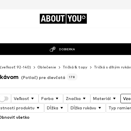
ABOUT
YOU
DOBIERKA
 (veľkosť 92-140)
Oblečenie
Tričká & topy
Tričká s dlhým ruká
rukávom
(Potlač) pre dievčatá
178
Veľkosť
Farba
Značka
Materiál
Vzo
stnosti produktu
Dĺžka
Dĺžka rukávu
Typ ramie
Obnoviť všetko