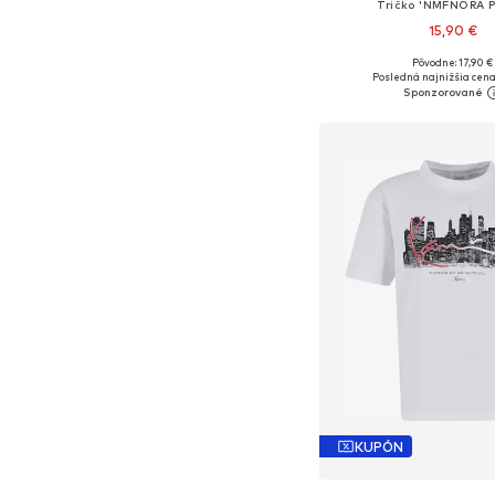
Tričko 'NMFNORA P
15,90 €
Pôvodne: 17,90 €
Dostupné v mnohých ve
Posledná najnižšia cena
Pridať do koš
KUPÓN