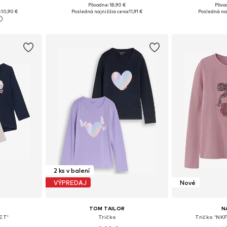
Pôvodne: 18,90 €
Pôvod
ľkostiach
Dostupné v mnohých veľkostiach
:
10,90 €
Posledná najnižšia cena:
11,91 €
Posledná naj
íka
Pridať do košíka
Pridať
2 ks v balení
VÝPREDAJ
Nové
TOM TAILOR
N
ET'
Tričko
Tričko 'NK