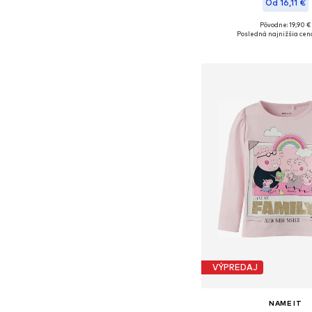
Od 16,11 €
Pôvodne: 19,90 €
Dostupné v mnohých ve
Posledná najnižšia cen
Pridať do koš
VÝPREDAJ
NAME IT