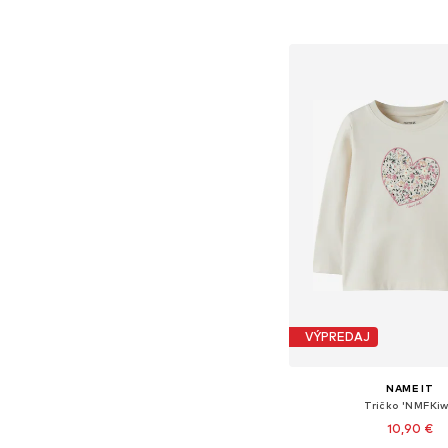
Pridať do koš
VÝPREDAJ
NAME IT
Tričko 'NMFKiw
10,90 €