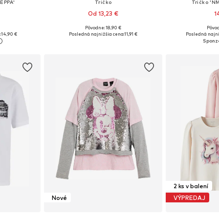
EPPA'
Tričko
Tričko 'N
Od 13,23 €
1
Pôvodne: 18,90 €
Pôvod
ľkostiach
Dostupné v mnohých veľkostiach
Dostupné v m
:
14,90 €
Posledná najnižšia cena:
11,91 €
Posledná najni
íka
Pridať do košíka
Pridať
2 ks v balení
Nové
VÝPREDAJ