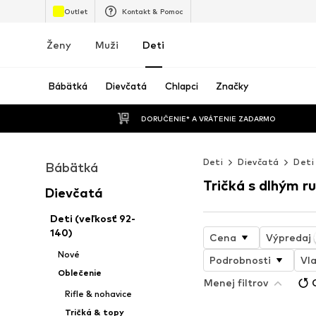
Outlet
Kontakt & Pomoc
Ženy
Muži
Deti
Bábätká
Dievčatá
Chlapci
Značky
 DORUČENIE* A VRÁTENIE ZADARMO
Deti
Dievčatá
Deti
Bábätká
Tričká s dlhým 
Dievčatá
Deti (veľkosť 92-
140)
Cena
Výpredaj
Nové
Podrobnosti
Vla
Oblečenie
Menej filtrov
Rifle & nohavice
Tričká & topy