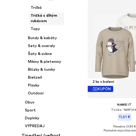
Tričká
Tričká s dlhým
rukávom
Topy
Bundy & kabáty
Sety & overaly
Šaty & sukne
Mikiny & pleteniny
Blúzky & tuniky
Bielizeň
2 ks v balení
Plavky
KUPÓN
Outdoor
Obuv
NAME IT
Tričko 'NMFVIX
Sport
11,61 €
Doplnky
VÝPREDAJ
+
2
Pôvodne: 21,90 €
Dostupné veľkosti: 92, 98
Posledná najnižšia cen
Tínedžeri (veľkosť