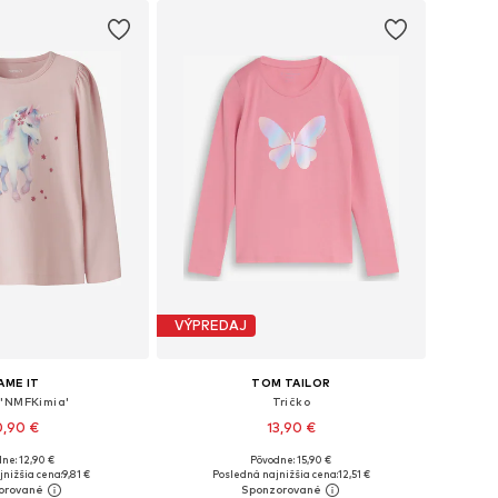
VÝPREDAJ
AME IT
TOM TAILOR
 'NMFKimia'
Tričko
0,90 €
13,90 €
ne: 12,90 €
Pôvodne: 15,90 €
nohých veľkostiach
Dostupné veľkosti: 92-98, 104-110, 116-122, 128-134
nižšia cena:
9,81 €
Posledná najnižšia cena:
12,51 €
 do košíka
Pridať do košíka