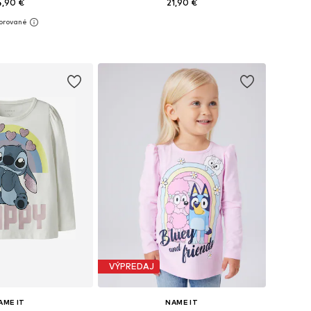
4,90 €
21,90 €
Dostupné veľkosti: 122-128, 134-140, 146-152, 158-164
Dostupné veľkosti: 122-128, 134-140, 146-152, 158-164
 do košíka
Pridať do košíka
VÝPREDAJ
AME IT
NAME IT