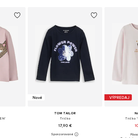
íka
Nové
VÝPREDAJ
TOM TAILOR
N
EN'
Tričko
Tričko 
17,90 €
1
Pôvod
ľkostiach
Dostupné veľkosti: 92-98, 104-110, 116-122, 128-134
Dostupné v m