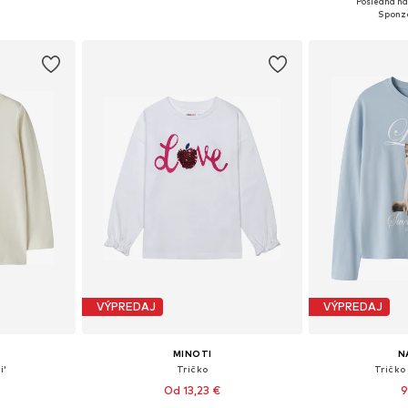
Posledná naj
íka
Pridať do košíka
Pridať
VÝPREDAJ
VÝPREDAJ
MINOTI
N
i'
Tričko
Tričko
Od 13,23 €
9