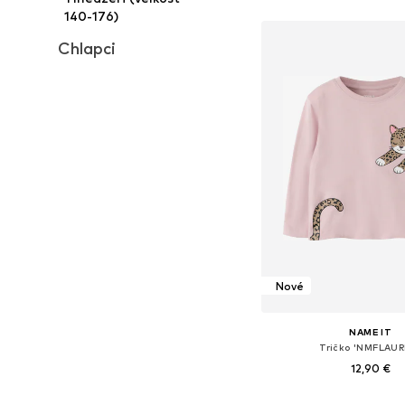
Pridať do koš
140-176)
Chlapci
Nové
NAME IT
Tričko 'NMFLAUR
12,90 €
Dostupné v mnohých ve