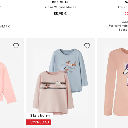
DESIGUAL
N
'
Tričko 'Minnie Mouse'
Tričko
55,95 €
2
Pôvod
Dostupné v mnohých veľkostiach
Dostupné v m
Dostupné veľkosti: 110-116, 122-128, 134-140
Posledná najni
:
15,74 €
Pridať do košíka
Pridať
íka
2 ks v balení
VÝPREDAJ