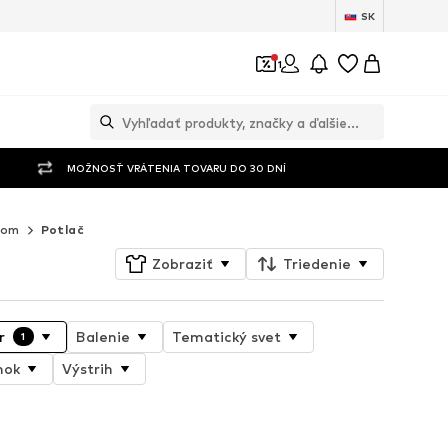
SK
1
MOŽNOSŤ VRÁTENIA TOVARU DO 30 DNÍ
vom
Potlač
Zobraziť
Triedenie
r
Balenie
Tematický svet
1
nok
Výstrih