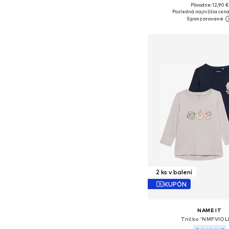
Pôvodne: 12,90 €
Dostupné v mnohých ve
Posledná najnižšia cena
Pridať do koš
2 ks v balení
KUPÓN
NAME IT
Tričko 'NMFVIOL