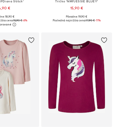
MFDiana Stitch'
Tričko 'NMFJESSIE BLUEY'
4,90 €
15,90 €
ne: 18,90 €
Pôvodne: 19,90 €
nohých veľkostiach
Dostupné v mnohých veľkostiach
žšia cena:
15,90 €
-6%
Posledná najnižšia cena:
17,90 €
-11%
 do košíka
Pridať do košíka