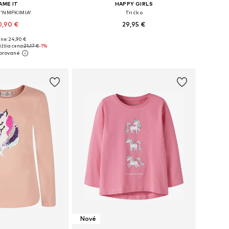
AME IT
HAPPY GIRLS
 'NMFKIMIA'
Tričko
0,90 €
29,95 €
ne: 24,90 €
nohých veľkostiach
Dostupné v mnohých veľkostiach
žšia cena:
21,17 €
-1%
 do košíka
Pridať do košíka
Nové