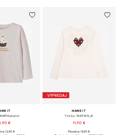
VÝPREDAJ
AME IT
NAME IT
'NMFKatelin'
Tričko 'NKFNYLA'
0,90 €
11,90 €
ne: 12,90 €
Pôvodne: 15,90 €
nohých veľkostiach
Dostupné v mnohých veľkostiach