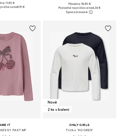
ne: 11,90 €
Pôvodne: 18,90 €
Dostupné veľkosti: 122-128, 134-140, 146-152, 158-164
Dostupné veľkosti: 92, 98, 104, 110
nižšia cena:
8,91 €
Posledná najnižšia cena:
6,36 €
 do košíka
Pridať do košíka
Nové
2 ks v balení
AME IT
ONLY GIRLS
FKESSY PASTAR'
Tričko 'KOGREX'