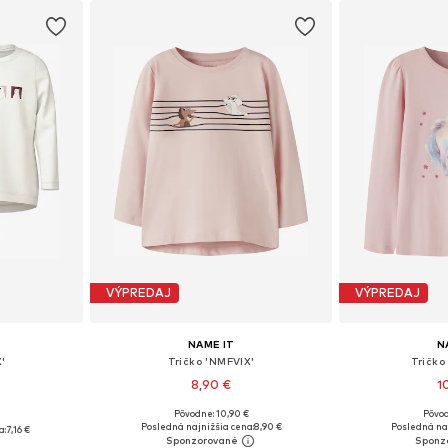
VÝPREDAJ
VÝPREDAJ
NAME IT
N
'
Tričko 'NMFVIX'
Tričko
8,90 €
1
+
2
Pôvodne: 10,90 €
Pôvod
Dostupné v mnohých veľkostiach
Dostupné v m
, 110, 116
Posledná najnižšia cena:
8,90 €
Posledná naj
a:
7,16 €
Pridať do košíka
Pridať