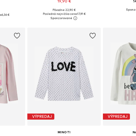
19,90 €
1
Pôvodne: 22,90 €
Dostupné veľkosti: 92-98, 104-110, 116-122, 128-134
ľkostiach
Posledná najnižšia cena:
17,91 €
a:
6,36 €
Pridať do košíka
Pridať
íka
VÝPREDAJ
VÝPREDAJ
MINOTI
N