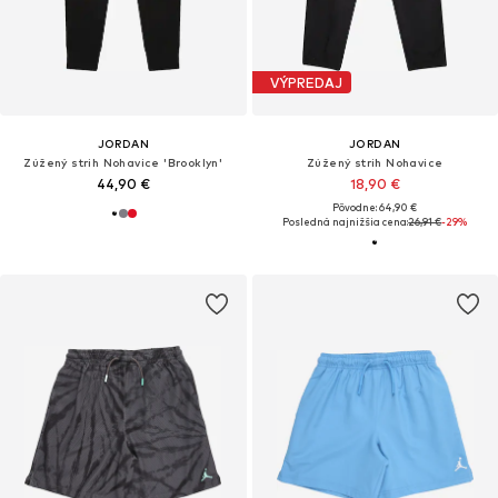
VÝPREDAJ
JORDAN
JORDAN
Zúžený strih Nohavice 'Brooklyn'
Zúžený strih Nohavice
44,90 €
18,90 €
Pôvodne: 64,90 €
Posledná najnižšia cena:
26,91 €
-29%