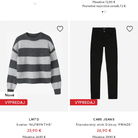
Pôvodne: 12,90 €
Posledná najnižšia cena:
8,72 €
Nové
VÝPREDAJ
VÝPREDAJ
LMTD
CARS JEANS
Sveter 'NLFBYNTHE'
Štandardný strih Džínsy 'PRINZE'
23,90 €
26,90 €
Pôvodne: 26,90 €
Pôvodne: 29,90 €