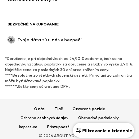
BEZPEČNÉ NAKUPOVANIE
Tvoje dáta sú u nás v bezpečí
*Doručenie je pri objednávkach od 24,90 € zadarmo, inak sa na
objednávku vzťahujú poplatky za doručenie a služby vo výške 2,90 €.
Najnižšia cena za posledných 30 dní pred znížením ceny.
****Bezplatne zo všetkých slovenských sietí. Pri volaní zo zahraničia
môžu byť účtované poplatky.
******Všetky ceny sú vrátane DPH.
O nás
Tlač
Otvorené pozície
Ochrana osobných údajov
Obchodné podmienky
Impresum
Prístupnosť
Bezpečnosť produktu
Filtrovanie a triedenie
© 2026 ABOUT YOU SE & Co. KG