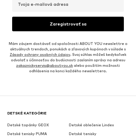
Tvoja e-mailová adresa
Zaregistrovať sa
Mám záujem dostávať od spoločnosti ABOUT YOU newslettre o
aktuálnych trendoch, ponukách a zľavových kupónoch v súlade s
Zásady ochrany osobných údajov
. Svoj súhlas môžeš kedykoľvek
odvolať s účinnosťou do budúcnosti zaslaním správy na adresu
zakaznickyservis@aboutyou.sk
alebo použitím možnosti
odhlásenia na konci každého newslettera.
DETSKÉ KATEGÓRIE
Detské topánky GEOX
Detské oblečenie Lindex
Detské tenisky PUMA
Detské tenisky