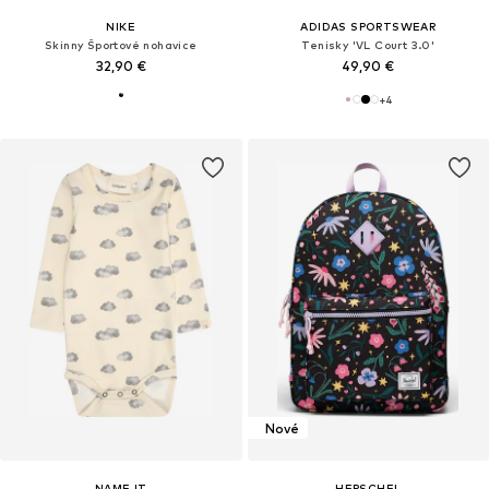
NIKE
ADIDAS SPORTSWEAR
Skinny Športové nohavice
Tenisky 'VL Court 3.0'
32,90 €
49,90 €
+
4
Nové
NAME IT
HERSCHEL