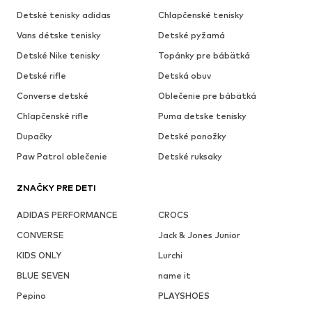
Detské tenisky adidas
Chlapčenské tenisky
Vans détske tenisky
Detské pyžamá
Detské Nike tenisky
Topánky pre bábätká
Detské rifle
Detská obuv
Converse detské
Oblečenie pre bábätká
Chlapčenské rifle
Puma detske tenisky
Dupačky
Detské ponožky
Paw Patrol oblečenie
Detské ruksaky
ZNAČKY PRE DETI
ADIDAS PERFORMANCE
CROCS
CONVERSE
Jack & Jones Junior
KIDS ONLY
Lurchi
BLUE SEVEN
name it
Pepino
PLAYSHOES