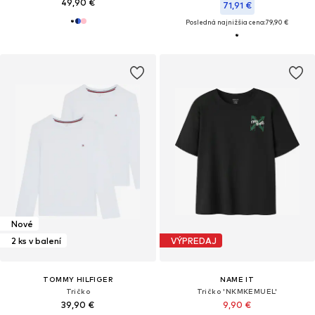
49,90 €
71,91 €
Posledná najnižšia cena:
79,90 €
Nové
2 ks v balení
VÝPREDAJ
TOMMY HILFIGER
NAME IT
Tričko
Tričko 'NKMKEMUEL'
39,90 €
9,90 €