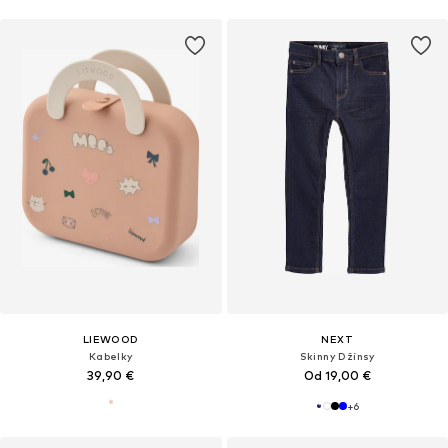
LIEWOOD
NEXT
Kabelky
Skinny Džínsy
39,90 €
Od 19,00 €
+
6