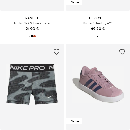
Nové
NAME IT
HERSCHEL
Tričko 'NKMJumb Lotto'
Batoh 'Heritage™'
21,90 €
49,90 €
Nové