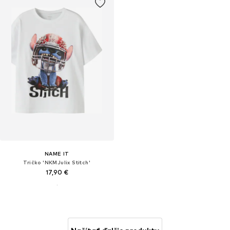
NAME IT
Tričko 'NKMJulix Stitch'
17,90 €