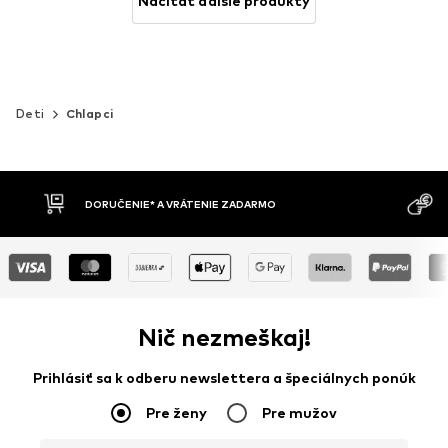
Načítať ďalšie produkty
Deti
Chlapci
MOŽNOSŤ VR
DOBIERKA
DNÍ
Nič nezmeškaj!
Prihlásiť sa k odberu newslettera a špeciálnych ponúk
Pre ženy
Pre mužov