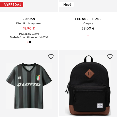
VÝPREDAJ
Nové
JORDAN
THE NORTH FACE
Klobúk 'Jumpman'
Čiapky
18,90 €
28,00 €
Pôvodne: 22,90 €
Posledná najnižšia cena:
16,07 €