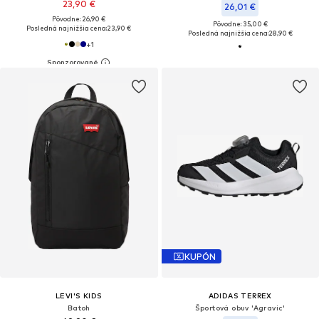
23,90 €
26,01 €
Pôvodne: 26,90 €
Pôvodne: 35,00 €
Posledná najnižšia cena:
23,90 €
Posledná najnižšia cena:
28,90 €
+
1
KUPÓN
LEVI'S KIDS
ADIDAS TERREX
Batoh
Športová obuv 'Agravic'