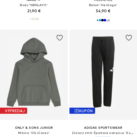
Body 'NBNLAYO'
Batoh 'Heritage'
21,90 €
54,90 €
+
3
VÝPREDAJ
KUPÓN
ONLY & SONS JUNIOR
ADIDAS SPORTSWEAR
Mikina 'OSJCeres'
Zúžený strih Športové nohavice 'Essentials'