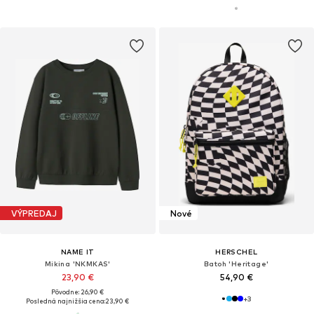
VÝPREDAJ
Nové
NAME IT
HERSCHEL
Mikina 'NKMKAS'
Batoh 'Heritage'
23,90 €
54,90 €
Pôvodne: 26,90 €
+
3
Posledná najnižšia cena:
23,90 €